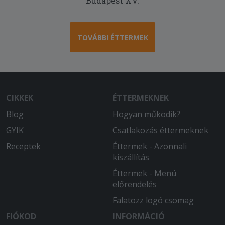
Budapest XV.
TOVÁBBI ÉTTERMEK
CIKKEK
ÉTTERMEKNEK
Blog
Hogyan működik?
GYIK
Csatlakozás éttermeknek
Receptek
Éttermek - Azonnali
kiszállítás
Éttermek - Menü
előrendelés
Falatozz logó csomag
FIÓKOD
INFORMÁCIÓ