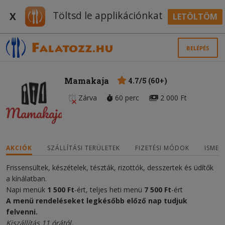
Töltsd le applikációnkat
X
LETÖLTÖM
BELÉPÉS
Mamakaja
4.7/5 (60+)
Zárva
60 perc
2 000 Ft
AKCIÓK
SZÁLLÍTÁSI TERÜLETEK
FIZETÉSI MÓDOK
ISMER
Frissensültek, készételek, tészták, rizottók, desszertek és üdítők
a kínálatban.
Napi menük
1 500 Ft
-ért, teljes heti menü
7 500 Ft
-ért
A menü rendeléseket legkésőbb előző nap tudjuk
felvenni.
Kiszállítás 11 órától.