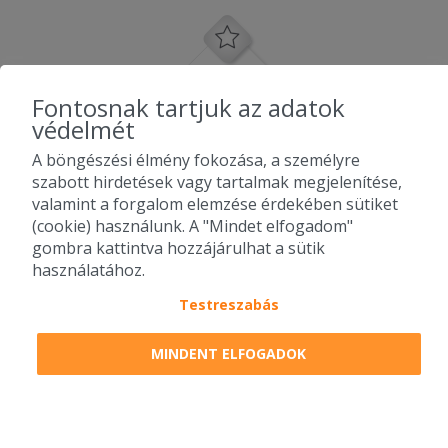
Fontosnak tartjuk az adatok
védelmét
A böngészési élmény fokozása, a személyre
szabott hirdetések vagy tartalmak megjelenítése,
valamint a forgalom elemzése érdekében sütiket
(cookie) használunk. A "Mindet elfogadom"
gombra kattintva hozzájárulhat a sütik
használatához.
Testreszabás
2010-2026 Copyright - Falatozz.hu - Diston-line Kft.
MINDENT ELFOGADOK
Pizza, gyros, hamburger, menük kedvező áron, egy helyen az összes
étterem ajánlata.
0
tétel a kosárban
Megrendelem
Megrendelem