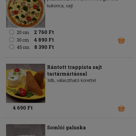
kukorica
sajt
2 760 Ft
20 cm
4 890 Ft
30 cm
8 390 Ft
45 cm
Rántott trappista sajt
tartármártással
3db, választható körettel
4 690 Ft
Somlói galuska