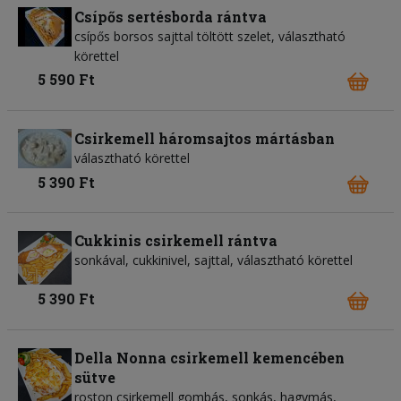
Csípős sertésborda rántva
csípős borsos sajttal töltött szelet, választható
körettel
5 590 Ft
Csirkemell háromsajtos mártásban
választható körettel
5 390 Ft
Cukkinis csirkemell rántva
sonkával, cukkinivel, sajttal, választható körettel
5 390 Ft
Della Nonna csirkemell kemencében
sütve
roston csirkemell gombás, sonkás, hagymás,