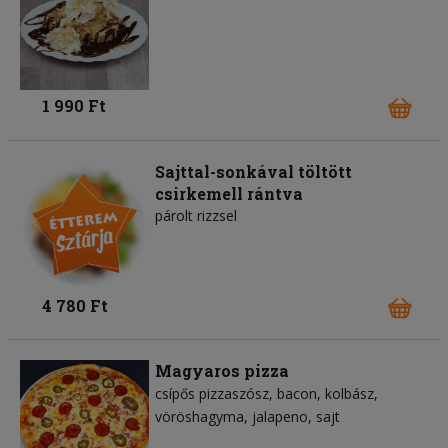
1 990 Ft
Sajttal-sonkával töltött
csirkemell rántva
párolt rizzsel
4 780 Ft
Magyaros pizza
csípős pizzaszósz
bacon
kolbász
vöröshagyma
jalapeno
sajt