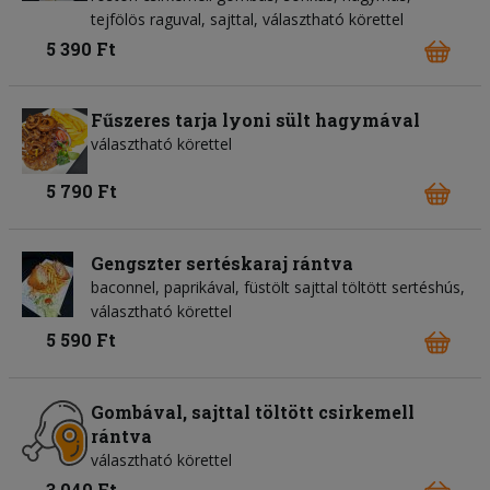
tejfölös raguval, sajttal, választható körettel
5 390 Ft
Fűszeres tarja lyoni sült hagymával
választható körettel
5 790 Ft
Gengszter sertéskaraj rántva
baconnel, paprikával, füstölt sajttal töltött sertéshús,
választható körettel
5 590 Ft
Gombával, sajttal töltött csirkemell
rántva
választható körettel
3 040 Ft