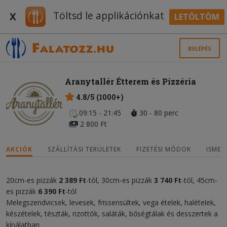
Töltsd le applikációnkat
X
LETÖLTÖM
BELÉPÉS
Aranytallér Étterem és Pizzéria
4.8/5 (1000+)
09:15 - 21:45
30 - 80 perc
2 800 Ft
AKCIÓK
SZÁLLÍTÁSI TERÜLETEK
FIZETÉSI MÓDOK
ISMER
20cm-es pizzák
2 389 Ft
-tól, 30cm-es pizzák
3 740 Ft
-tól, 45cm-
es pizzák
6 390 Ft
-tól
Melegszendvicsek, levesek, frissensültek, vega ételek, halételek,
készételek, tészták, rizottók, saláták, bőségtálak és desszertek a
kínálatban