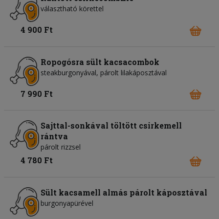
választható körettel
4 900 Ft
Ropogósra sült kacsacombok
steakburgonyával, párolt lilakáposztával
7 990 Ft
Sajttal-sonkával töltött csirkemell
rántva
párolt rizzsel
4 780 Ft
Sült kacsamell almás párolt káposztával
burgonyapürével