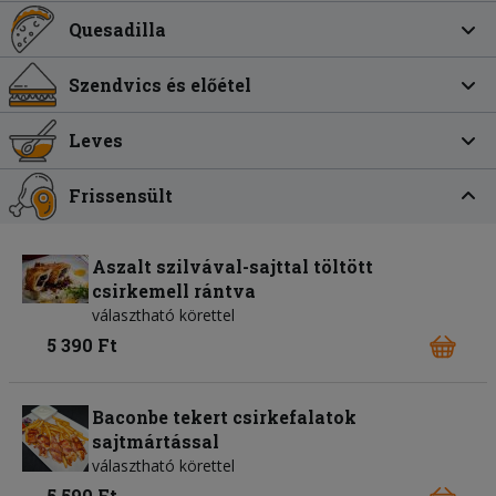
Quesadilla
Szendvics és előétel
Leves
Frissensült
Aszalt szilvával-sajttal töltött
csirkemell rántva
választható körettel
5 390 Ft
Baconbe tekert csirkefalatok
sajtmártással
választható körettel
5 590 Ft