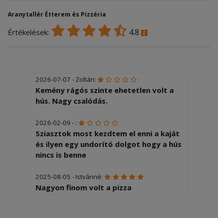
Aranytallér Étterem és Pizzéria
4.8
Értékelések:
2026-07-07 - Zoltán:
Kemény rágós szinte ehetetlen volt a
hús. Nagy csalódás.
2026-02-09 - :
Sziasztok most kezdtem el enni a kaját
és ilyen egy undorító dolgot hogy a hús
nincs is benne
2025-08-05 - Istvánné:
Nagyon finom volt a pizza
2025-07-04 - Gábor: