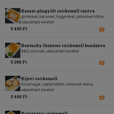
Kassai göngyölt csirkemell rántva
gombával, baconnel, hagymával, juhtúróval töltve,
választható körettel
5 490 Ft
Kentucky fűszeres csirkemell bundázva
BBQ szósszal, választható körettel
5 390 Ft
Kijevi csirkemell
fűszervajjal, sajttal töltött csirkemell rántva,
választható körettel
5 490 Ft
Kolozsvári csirkemell