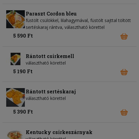
Paraszt Cordon bleu
füstölt csülökkel, lilahagymával, füstölt sajttal töltött
sertéskaraj rántva, választható körettel
5 590 Ft
Rántott csirkemell
választható körettel
5 190 Ft
Rántott sertéskaraj
választható körettel
5 390 Ft
Kentucky csirkeszárnyak
választható körettel