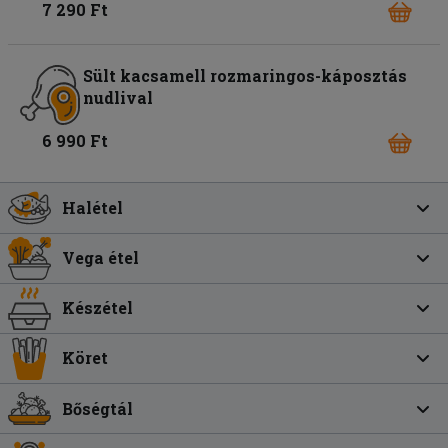
7 290 Ft
Sült kacsamell rozmaringos-káposztás
nudlival
6 990 Ft
Halétel
Vega étel
Készétel
Köret
Bőségtál