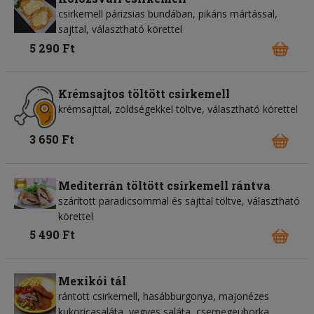
csirkemell párizsias bundában, pikáns mártással,
sajttal, választható körettel
5 290 Ft
Krémsajtos töltött csirkemell
krémsajttal, zöldségekkel töltve, választható körettel
3 650 Ft
Mediterrán töltött csirkemell rántva
szárított paradicsommal és sajttal töltve, választható
körettel
5 490 Ft
Mexikói tál
rántott csirkemell, hasábburgonya, majonézes
kukoricasaláta, vegyes saláta, csemegeuborka