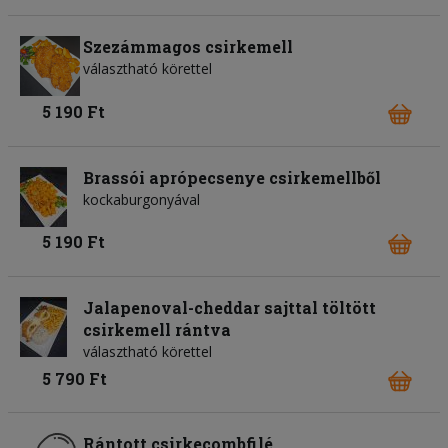
Szezámmagos csirkemell
választható körettel
5 190 Ft
Brassói aprópecsenye csirkemellből
kockaburgonyával
5 190 Ft
Jalapenoval-cheddar sajttal töltött
csirkemell rántva
választható körettel
5 790 Ft
Rántott csirkecombfilé