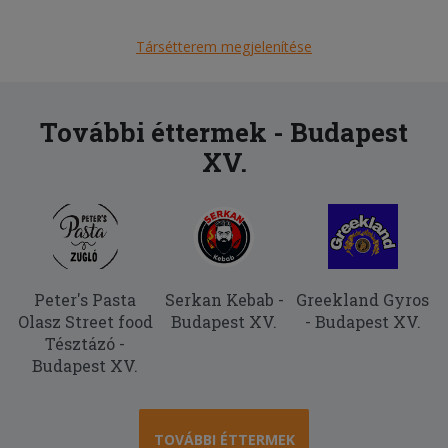
A hamburgernek nem volt íze és a
somlói galuskában túl sok volt a rum
Társétterem megjelenítése
2025-06-08 - Anita:
Nagyon elégedtlen voltam, több mint 1
órát kellett várni a kiszállításra!
További éttermek - Budapest
XV.
2025-06-06 - László:
Ízletes és finom. Gyorsan kiszállították
a megrendelést.
Peter's Pasta
Serkan Kebab -
Greekland Gyros
Olasz Street food
Budapest XV.
- Budapest XV.
Tésztázó -
Budapest XV.
TOVÁBBI ÉTTERMEK