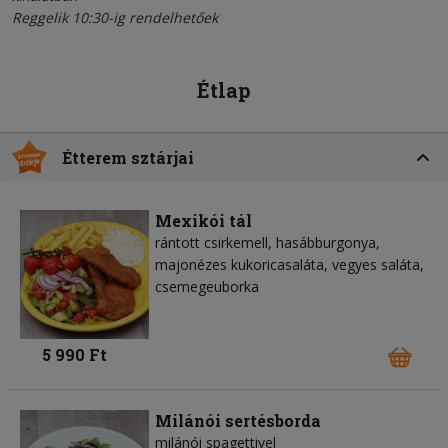
Reggelik 10:30-ig rendelhetőek
Étlap
Étterem sztárjai
Mexikói tál
rántott csirkemell, hasábburgonya,
majonézes kukoricasaláta, vegyes saláta,
csemegeuborka
5 990 Ft
Milánói sertésborda
milánói spagettivel