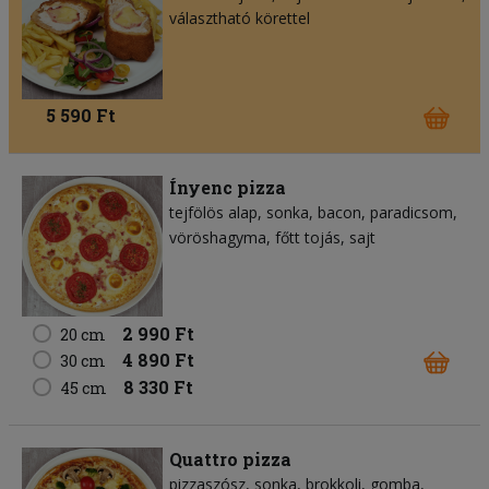
választható körettel
5 590 Ft
Ínyenc pizza
tejfölös alap
sonka
bacon
paradicsom
vöröshagyma
főtt tojás
sajt
2 990 Ft
20 cm
4 890 Ft
30 cm
8 330 Ft
45 cm
Quattro pizza
pizzaszósz
sonka
brokkoli
gomba