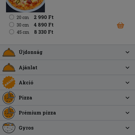
2 990 Ft
20 cm
4 890 Ft
30 cm
8 330 Ft
45 cm
Újdonság
Ajánlat
Akció
Pizza
Prémium pizza
Gyros