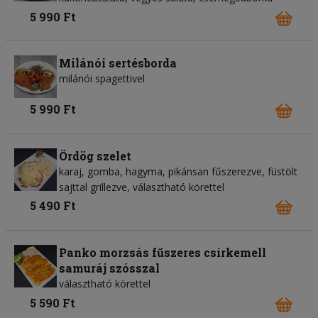
5 990 Ft
Milánói sertésborda
milánói spagettivel
5 990 Ft
Ördög szelet
karaj, gomba, hagyma, pikánsan fűszerezve, füstölt
sajttal grillezve, választható körettel
5 490 Ft
Panko morzsás fűszeres csirkemell
samuráj szósszal
választható körettel
5 590 Ft