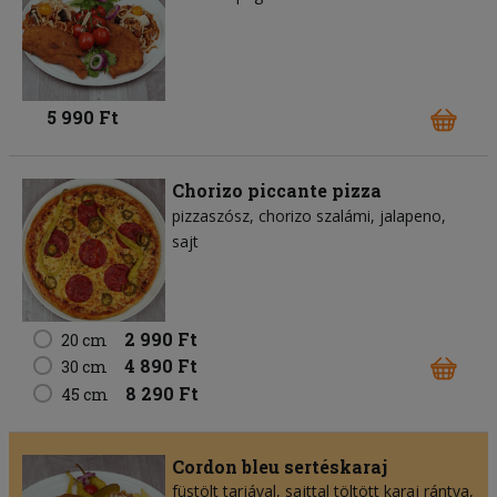
5 990 Ft
Chorizo piccante pizza
pizzaszósz
chorizo szalámi
jalapeno
sajt
2 990 Ft
20 cm
4 890 Ft
30 cm
8 290 Ft
45 cm
Cordon bleu sertéskaraj
füstölt tarjával, sajttal töltött karaj rántva,