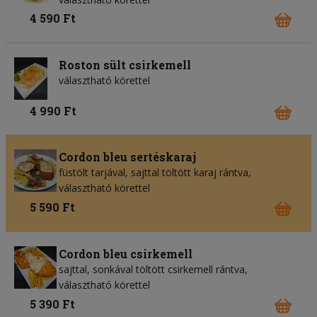
4 590 Ft
Roston sült csirkemell
választható körettel
4 990 Ft
Cordon bleu sertéskaraj
füstölt tarjával, sajttal töltött karaj rántva,
választható körettel
5 590 Ft
Cordon bleu csirkemell
sajttal, sonkával töltött csirkemell rántva,
választható körettel
5 390 Ft