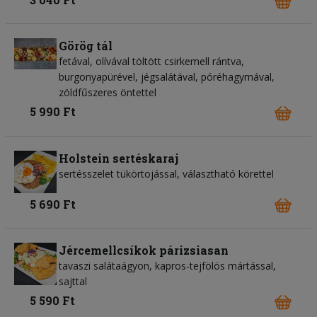
Görög tál
fetával, olívával töltött csirkemell rántva,
burgonyapürével, jégsalátával, póréhagymával,
zöldfűszeres öntettel
5 990 Ft
Holstein sertéskaraj
sertésszelet tükörtojással, választható körettel
5 690 Ft
Jércemellcsíkok párizsiasan
tavaszi salátaágyon, kapros-tejfölös mártással,
sajttal
5 590 Ft