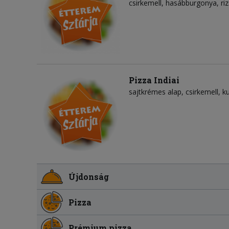
csirkemell, hasábburgonya, riz
Pizza Indiai
sajtkrémes alap
csirkemell
k
Újdonság
Pizza
Prémium pizza