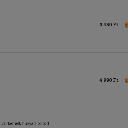
3 480 Ft
4 990 Ft
 csirkemell, hunyadi töltött