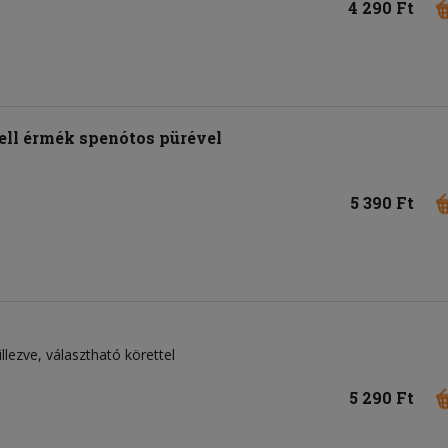
4 290 Ft
ell érmék spenótos pürével
5 390 Ft
llezve, választható körettel
5 290 Ft