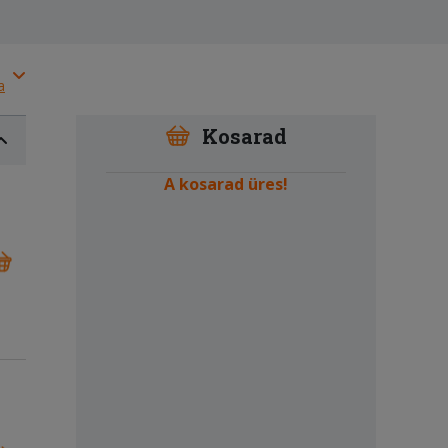
a
Kosarad
A kosarad üres!