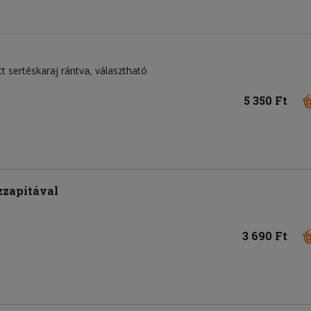
tt sertéskaraj rántva, választható
5 350 Ft
zzapitával
3 690 Ft