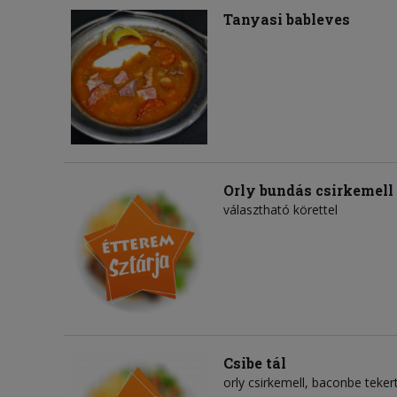
Tanyasi bableves
Orly bundás csirkemell
választható körettel
Csibe tál
orly csirkemell, baconbe tekert