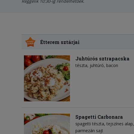
Reggelik 10:30-ig rendelhetőek.
Étterem sztárjai
Juhtúrós sztrapacska
tészta
juhtúró
bacon
Spagetti Carbonara
spagetti tészta
tejszínes alap
parmezán sajt