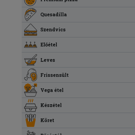
Quesadilla
Szendvics
Előétel
Leves
Frissensült
Vega étel
Készétel
Köret