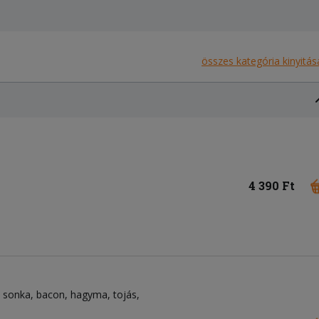
összes kategória kinyitás
4 390 Ft
sonka
bacon
hagyma
tojás