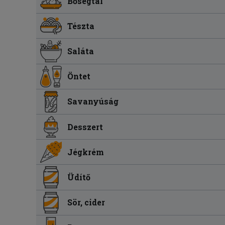
Bőségtál
Tészta
Saláta
Öntet
Savanyúság
Desszert
Jégkrém
Üdítő
Sör, cider