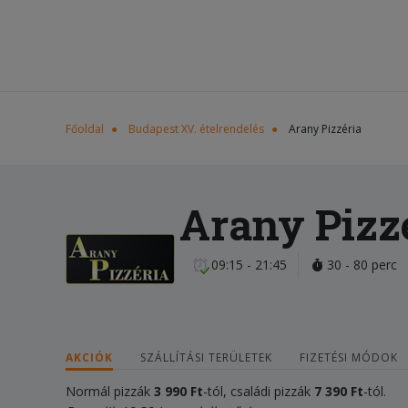
Főoldal
Budapest XV. ételrendelés
Arany Pizzéria
Arany Pizz
09:15 - 21:45
30 - 80 perc
AKCIÓK
SZÁLLÍTÁSI TERÜLETEK
FIZETÉSI MÓDOK
Normál pizzák
3 990 Ft
-tól, családi pizzák
7
3
90 Ft
-tól.