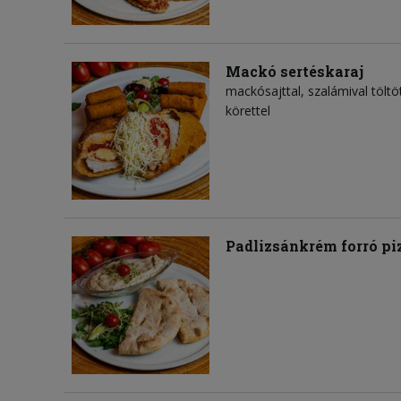
Mackó sertéskaraj
mackósajttal, szalámival töltö
körettel
Padlizsánkrém forró pi