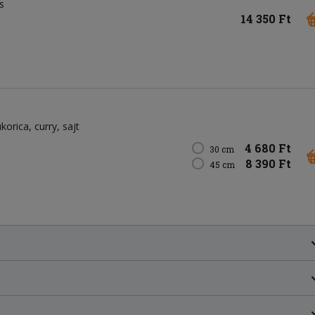
s
14 350 Ft
ukorica
curry
sajt
4 680 Ft
30 cm
8 390 Ft
45 cm