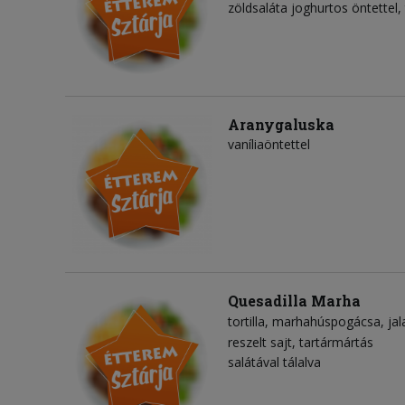
zöldsaláta joghurtos öntettel,
Aranygaluska
vaníliaöntettel
Quesadilla Marha
tortilla
marhahúspogácsa
ja
reszelt sajt
tartármártás
salátával tálalva