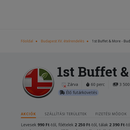
Főoldal
Budapest XV. ételrendelés
1st Buffet & More - Bu
1st Buffet 
Zárva
60 perc
3 500
Élő futárkövetés
AKCIÓK
SZÁLLÍTÁSI TERÜLETEK
FIZETÉSI MÓDOK
Levesek
99
0
Ft
-tól, főételek
2 250 Ft
-tól, tálak
2 390 Ft
-tó