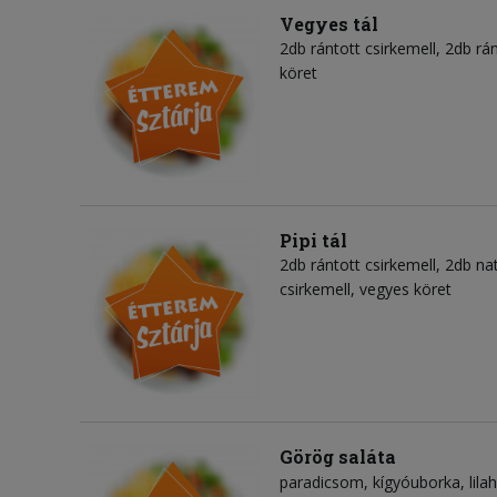
Vegyes tál
2db rántott csirkemell, 2db rá
köret
Pipi tál
2db rántott csirkemell, 2db na
csirkemell, vegyes köret
Görög saláta
paradicsom
kígyóuborka
lil