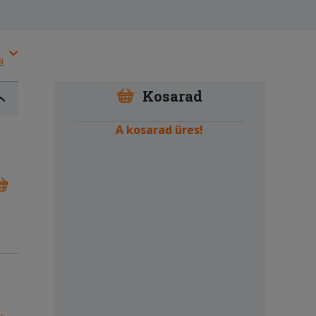
a
Kosarad
A kosarad üres!