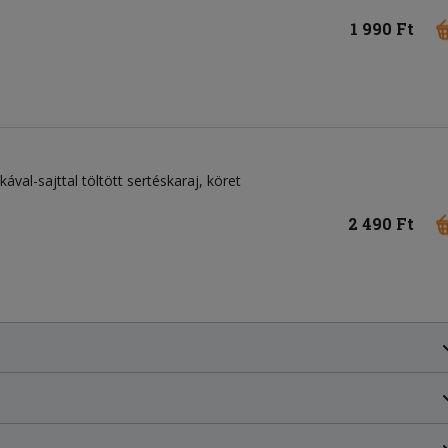
1 990 Ft
ával-sajttal töltött sertéskaraj, köret
2 490 Ft