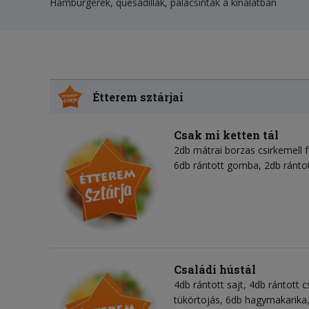
Hamburgerek, quesadillák, palacsinták a kínálatban
Étterem sztárjai
Csak mi ketten tál
2db mátrai borzas csirkemell f
6db rántott gomba, 2db rántot
Családi hústál
4db rántott sajt, 4db rántott c
tükörtojás, 6db hagymakarika,