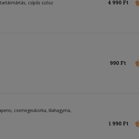
4 990 Ft
 tartármártás, csípős szósz
990 Ft
lapeno
csemegeuborka
lilahagyma
1 990 Ft