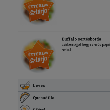
Buffalo sertésborda
csirkemájjal-hegyes erős paprik
nélkül
Leves
Quesadilla
Főétel