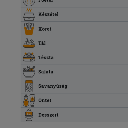
Készétel
Köret
Tál
Tészta
Saláta
Savanyúság
Öntet
Desszert