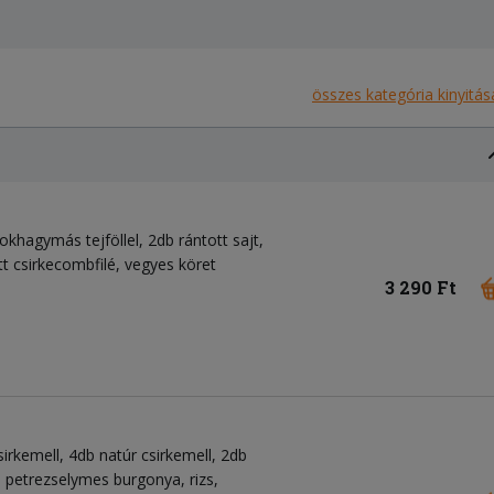
összes kategória kinyitás
okhagymás tejföllel, 2db rántott sajt,
t csirkecombfilé, vegyes köret
3 290 Ft
sirkemell, 4db natúr csirkemell, 2db
 petrezselymes burgonya, rizs,