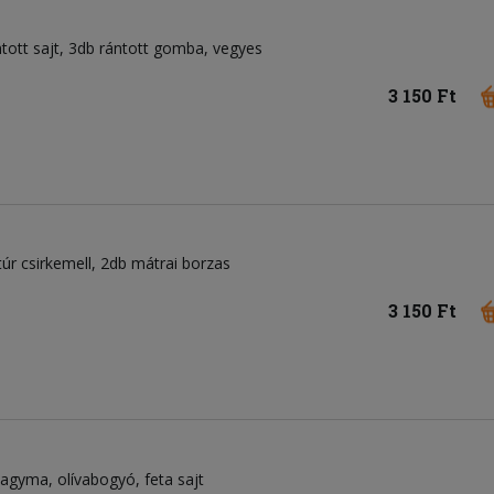
ntott sajt, 3db rántott gomba, vegyes
3 150 Ft
túr csirkemell, 2db mátrai borzas
3 150 Ft
ahagyma
olívabogyó
feta sajt