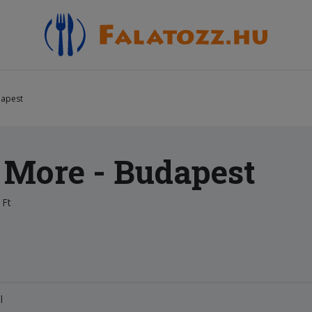
dapest
& More - Budapest
 Ft
l