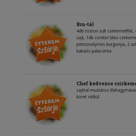
Bru-tál
4db roston sült csirkemellfilé,
sajt, 1db cordon bleu csirkemel
petrezselymes burgonya, 2 ada
kakaós palacsinta
Chef kedvence csirkeme
sajttal-mustáros lilahagymáva
köret nélkül