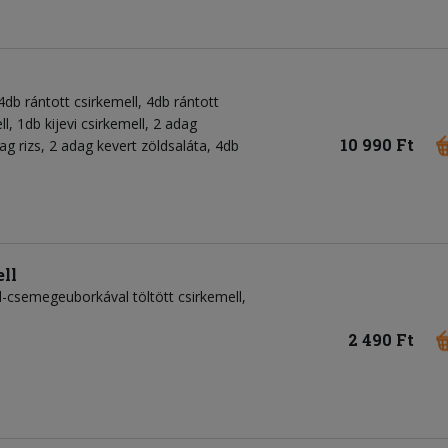
 4db rántott csirkemell, 4db rántott
l, 1db kijevi csirkemell, 2 adag
10 990 Ft
g rizs, 2 adag kevert zöldsaláta, 4db
ll
l-csemegeuborkával töltött csirkemell,
2 490 Ft