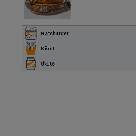
Hamburger
Köret
Üdítő