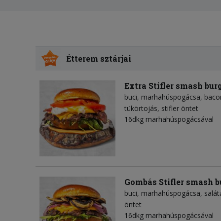
Étterem sztárjai
Extra Stifler smash bur
buci
marhahúspogácsa
baco
tükörtojás
stifler öntet
16dkg marhahúspogácsával
Gombás Stifler smash b
buci
marhahúspogácsa
salát
öntet
16dkg marhahúspogácsával