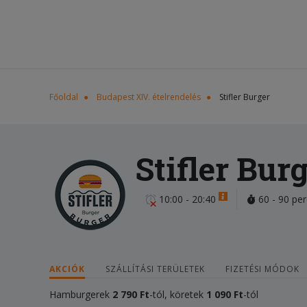
Főoldal
Budapest XIV. ételrendelés
Stifler Burger
Stifler Bur
10:00 - 20:40
60 - 90 per
AKCIÓK
SZÁLLÍTÁSI TERÜLETEK
FIZETÉSI MÓDOK
Hamburgerek
2 790 Ft
-tól, köretek
1 090 Ft
-tól