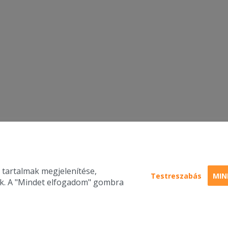
 tartalmak megjelenítése,
Testreszabás
MIN
nk. A "Mindet elfogadom" gombra