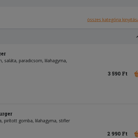
összes kategória kinyitás
ger
n
saláta
paradicsom
lilahagyma
3 590 Ft
urger
a
pirított gomba
lilahagyma
stifler
2 990 Ft