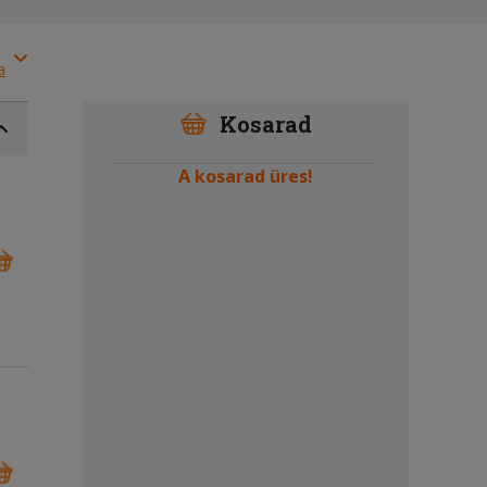
a
Kosarad
A kosarad üres!