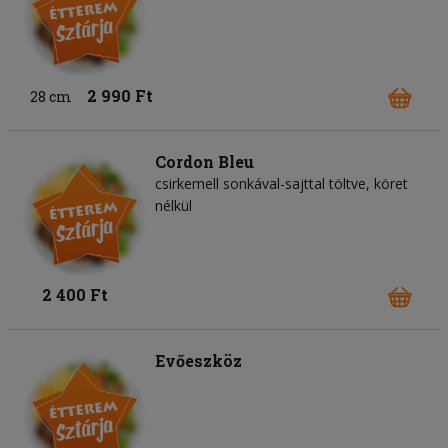
2 990 Ft
28 cm
Cordon Bleu
csirkemell sonkával-sajttal töltve, köret
nélkül
2 400 Ft
Evőeszköz