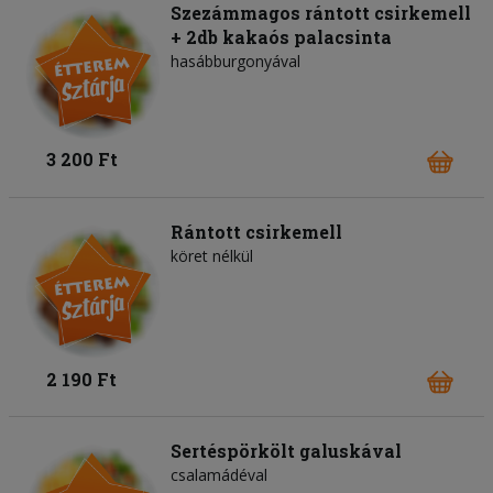
Szezámmagos rántott csirkemell
+ 2db kakaós palacsinta
hasábburgonyával
3 200 Ft
Rántott csirkemell
köret nélkül
2 190 Ft
Sertéspörkölt galuskával
csalamádéval