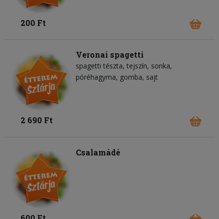
200 Ft
Veronai spagetti
spagetti tészta
tejszín
sonka
póréhagyma
gomba
sajt
2 690 Ft
Csalamádé
600 Ft