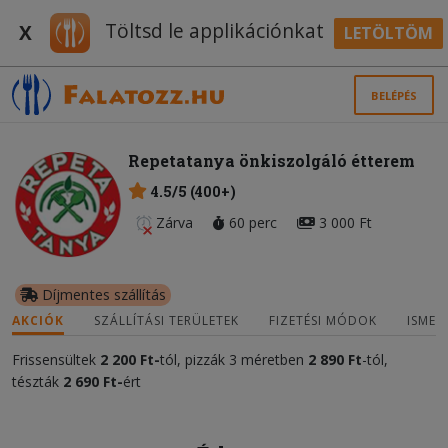
Töltsd le applikációnkat
X
LETÖLTÖM
BELÉPÉS
Repetatanya önkiszolgáló étterem
4.5/5 (400+)
Zárva
60 perc
3 000 Ft
Díjmentes szállítás
AKCIÓK
SZÁLLÍTÁSI TERÜLETEK
FIZETÉSI MÓDOK
ISMER
Frissensültek
2 200 Ft-
tól, pizzák 3 méretben
2 890 Ft
-tól,
tészták
2 690 Ft-
ért