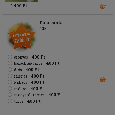
1 490 Ft
Palacsinta
1db
400 Ft
áfonyás
400 Ft
baracklekváros
400 Ft
diós
400 Ft
fahéjas
400 Ft
kakaós
400 Ft
mákos
400 Ft
mogyorókrémes
400 Ft
túrós