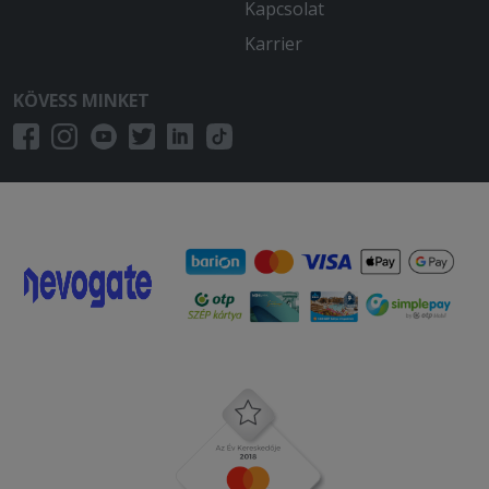
Kapcsolat
Karrier
KÖVESS MINKET