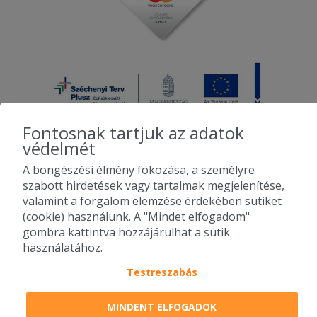
Fontosnak tartjuk az adatok
védelmét
A böngészési élmény fokozása, a személyre
2010-2026 Copyright - Falatozz.hu - Diston-line Kft.
szabott hirdetések vagy tartalmak megjelenítése,
valamint a forgalom elemzése érdekében sütiket
Pizza, gyros, hamburger, menük kedvező áron, egy helyen az összes
(cookie) használunk. A "Mindet elfogadom"
étterem ajánlata.
gombra kattintva hozzájárulhat a sütik
használatához.
Testreszabás
MINDENT ELFOGADOK