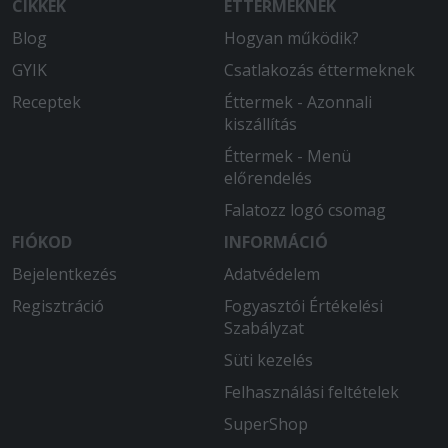
CIKKEK
ÉTTERMEKNEK
Blog
Hogyan működik?
GYIK
Csatlakozás éttermeknek
Receptek
Éttermek - Azonnali
kiszállítás
Éttermek - Menü
előrendelés
Falatozz logó csomag
FIÓKOD
INFORMÁCIÓ
Bejelentkezés
Adatvédelem
Regisztráció
Fogyasztói Értékelési
Szabályzat
Süti kezelés
Felhasználási feltételek
SuperShop