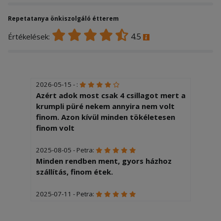
Repetatanya önkiszolgáló étterem
4.5
Értékelések:
2026-05-15 - :
Azért adok most csak 4 csillagot mert a
krumpli püré nekem annyira nem volt
finom. Azon kívül minden tökéletesen
finom volt
2025-08-05 - Petra:
Minden rendben ment, gyors házhoz
szállítás, finom étek.
2025-07-11 - Petra:
Nagyon finom a székely káposzta. )