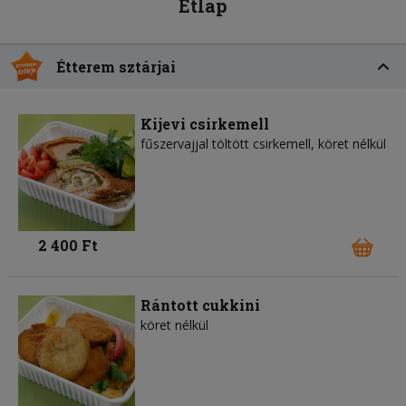
Étlap
Étterem sztárjai
Kijevi csirkemell
fűszervajjal töltött csirkemell, köret nélkül
2 400 Ft
Rántott cukkini
köret nélkül