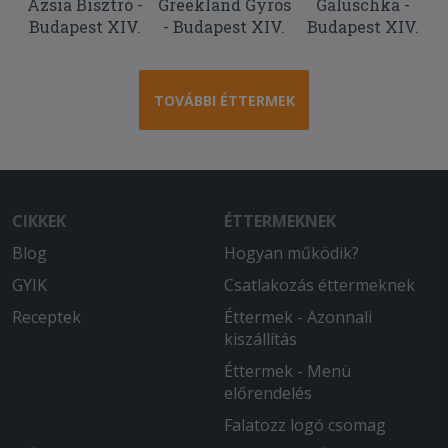
Ázsia Bisztró -
Greekland Gyros
Galuschka -
2025-08-31 - Gergely:
Budapest XIV.
- Budapest XIV.
Budapest XIV.
Finom volt a pizza, és a falatozz.hu
felülete könnyen használható volt!
TOVÁBBI ÉTTERMEK
CIKKEK
ÉTTERMEKNEK
Blog
Hogyan működik?
GYIK
Csatlakozás éttermeknek
Receptek
Éttermek - Azonnali
kiszállítás
Éttermek - Menü
előrendelés
Falatozz logó csomag