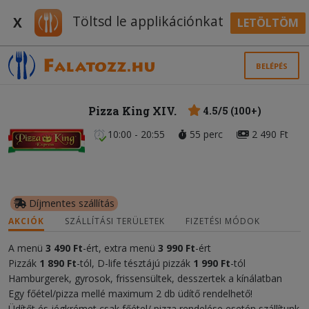
Töltsd le applikációnkat
X
LETÖLTÖM
BELÉPÉS
Pizza King XIV.
4.5/5 (100+)
10:00 - 20:55
55 perc
2 490 Ft
Díjmentes szállítás
AKCIÓK
SZÁLLÍTÁSI TERÜLETEK
FIZETÉSI MÓDOK
A menü
3 490 Ft
-ért, extra menü
3 990 Ft
-ért
Pizzák
1 890 Ft
-tól, D-life tésztájú pizzák
1 990 Ft
-tól
Hamburgerek, gyrosok, frissensültek, desszertek a kínálatban
Egy főétel/pizza mellé maximum 2 db üdítő rendelhető!
Üdítőt és jégkrémet csak főétel/ pizza rendelése esetén szállítunk