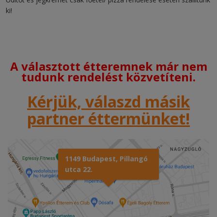
ki!
A választott étteremnek már nem
tudunk rendelést közvetíteni.
Kérjük, válaszd másik
partner éttermünket!
1149 Budapest, Pillangó
utca 22.