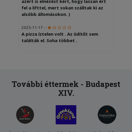
azért is elnézést kért, hogy lassan ért
fel a lifttel, mert sokan szálltak ki az
alsóbb állomásokon. )
2025-11-17 - :
A pizza íztelen volt . Az üdítőt sem
találták el. Soha többet .
2025-11-14 - Diána:
Péntek du. rendeltem, alig 20p alatt
ideért, jó adag és nagyon finom volt.
Máskor is innen rendelek.
További éttermek - Budapest
2025-09-26 - Anna:
XIV.
Gyors, finom, meleg volt az étel
2025-09-19 - Gergely:
A weboldal jól funkcionált, időben
megérkezett, a pizzák most kicsit más,
enyhébb ízűek voltak mint legutóbb.