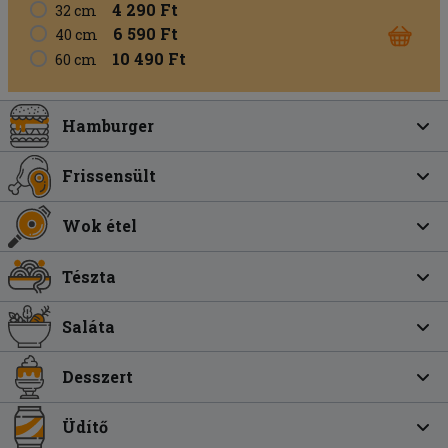
4 290 Ft
32 cm
6 590 Ft
40 cm
10 490 Ft
60 cm
Hamburger
Frissensült
Wok étel
Tészta
Saláta
Desszert
Üdítő