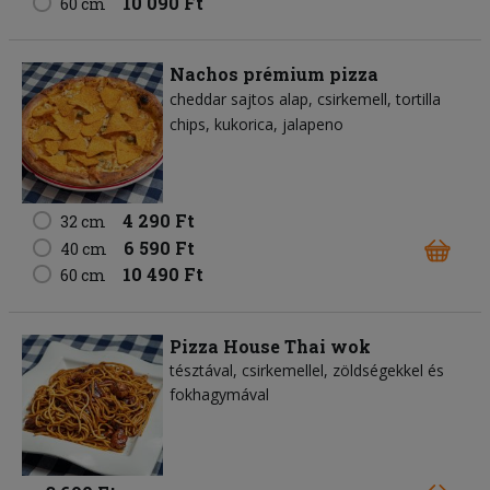
10 090 Ft
60 cm
Nachos prémium pizza
cheddar sajtos alap
csirkemell
tortilla
chips
kukorica
jalapeno
4 290 Ft
32 cm
6 590 Ft
40 cm
10 490 Ft
60 cm
Pizza House Thai wok
tésztával, csirkemellel, zöldségekkel és
fokhagymával