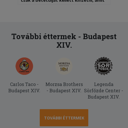
csak a betétdíjat kellett kifizetni, amit
le is vontak, de a futár nem hozta ki,
mert szerinte csak 14.000 felett jár.
Nem hiszem, h rendelek innen újra.
2025-08-03 - Biró:
További éttermek - Budapest
rég ettem ilyen jót
XIV.
Carlos Taco -
Morzsa Brothers
Legenda
Budapest XIV.
- Budapest XIV.
Sörfőzde Center -
Budapest XIV.
TOVÁBBI ÉTTERMEK