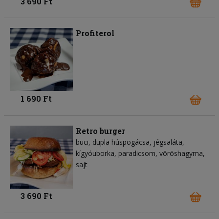
3 690 Ft
Profiterol
1 690 Ft
Retro burger
buci
dupla húspogácsa
jégsaláta
kígyóuborka
paradicsom
vöröshagyma
sajt
3 690 Ft