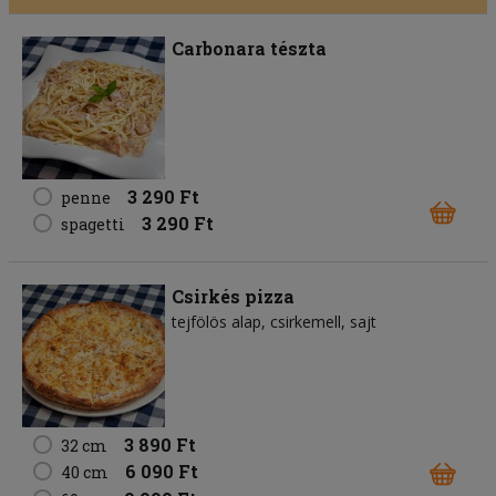
Carbonara tészta
3 290 Ft
penne
3 290 Ft
spagetti
Csirkés pizza
tejfölös alap
csirkemell
sajt
3 890 Ft
32 cm
6 090 Ft
40 cm