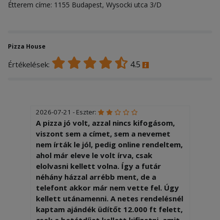
Étterem címe: 1155 Budapest, Wysocki utca 3/D
Pizza House
4.5
Értékelések:
2026-07-21 - Eszter:
A pizza jó volt, azzal nincs kifogásom,
viszont sem a címet, sem a nevemet
nem írták le jól, pedig online rendeltem,
ahol már eleve le volt írva, csak
elolvasni kellett volna. Így a futár
néhány házzal arrébb ment, de a
telefont akkor már nem vette fel. Úgy
kellett utánamenni. A netes rendelésnél
kaptam ajándék üdítőt 12.000 ft felett,