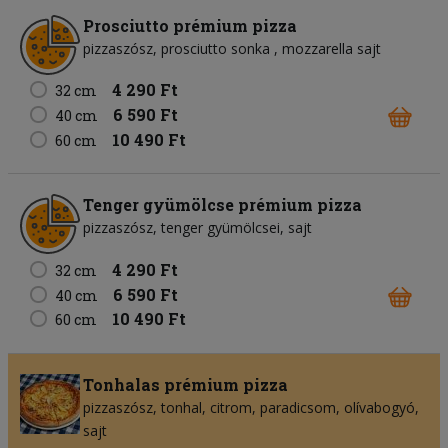
Prosciutto prémium pizza
pizzaszósz
prosciutto sonka
mozzarella sajt
4 290 Ft
32 cm
6 590 Ft
40 cm
10 490 Ft
60 cm
Tenger gyümölcse prémium pizza
pizzaszósz
tenger gyümölcsei
sajt
4 290 Ft
32 cm
6 590 Ft
40 cm
10 490 Ft
60 cm
Tonhalas prémium pizza
pizzaszósz
tonhal
citrom
paradicsom
olívabogyó
sajt