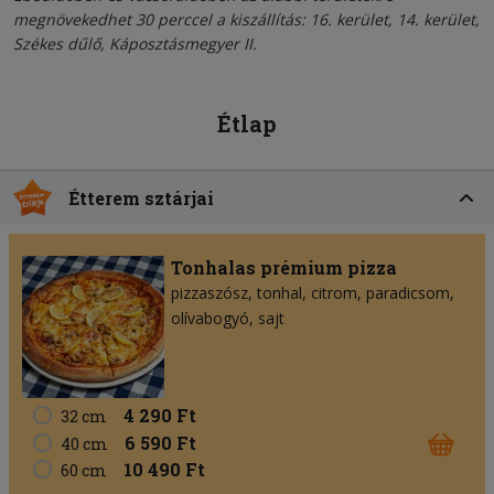
megnövekedhet 30 perccel a kiszállítás: 16. kerület, 14. kerület,
Székes dűlő, Káposztásmegyer II.
Étlap
Étterem sztárjai
Tonhalas prémium pizza
pizzaszósz
tonhal
citrom
paradicsom
olívabogyó
sajt
4 290 Ft
32 cm
6 590 Ft
40 cm
10 490 Ft
60 cm