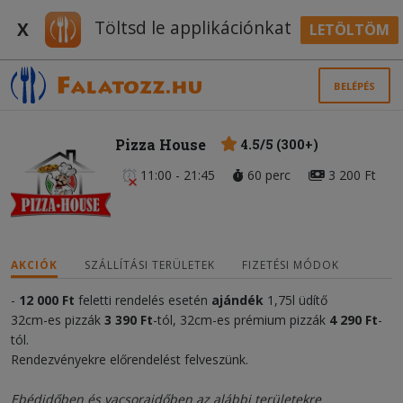
Töltsd le applikációnkat
X
LETÖLTÖM
BELÉPÉS
Pizza House
4.5/5 (300+)
11:00 - 21:45
60 perc
3 200 Ft
AKCIÓK
SZÁLLÍTÁSI TERÜLETEK
FIZETÉSI MÓDOK
-
12 000
Ft
feletti rendelés esetén
ajándék
1,75l üdítő
32cm-es pizzák
3 390 Ft
-tól, 32cm-es prémium pizzák
4 290 Ft
-
tól.
Rendezvényekre előrendelést felveszünk.
Ebédidőben és vacsoraidőben az alábbi területekre