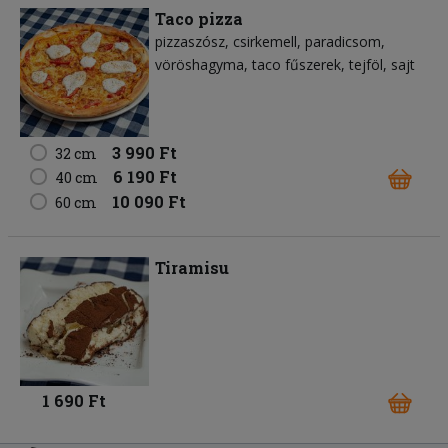
Taco pizza
pizzaszósz
csirkemell
paradicsom
vöröshagyma
taco fűszerek
tejföl
sajt
3 990 Ft
32 cm
6 190 Ft
40 cm
10 090 Ft
60 cm
Tiramisu
1 690 Ft