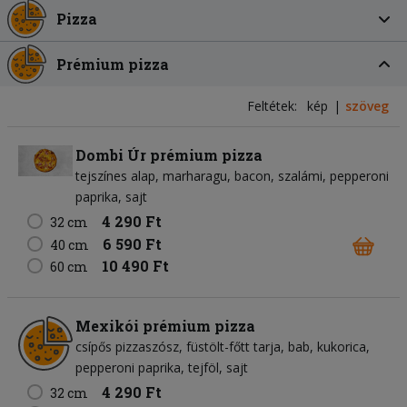
Pizza
Prémium pizza
Feltétek:
kép
szöveg
Dombi Úr prémium pizza
tejszínes alap
marharagu
bacon
szalámi
pepperoni
paprika
sajt
4 290 Ft
32 cm
6 590 Ft
40 cm
10 490 Ft
60 cm
Mexikói prémium pizza
csípős pizzaszósz
füstölt-főtt tarja
bab
kukorica
pepperoni paprika
tejföl
sajt
4 290 Ft
32 cm