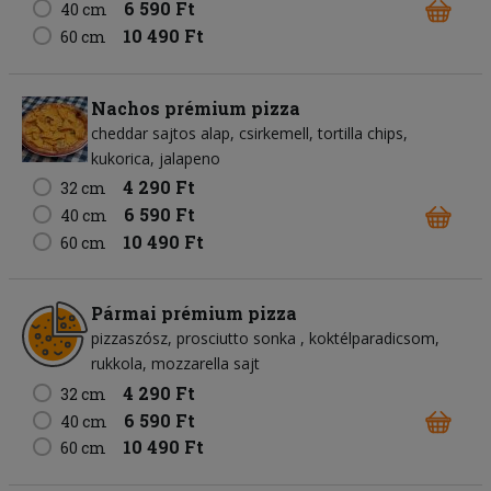
6 590 Ft
40 cm
10 490 Ft
60 cm
Nachos prémium pizza
cheddar sajtos alap
csirkemell
tortilla chips
kukorica
jalapeno
4 290 Ft
32 cm
6 590 Ft
40 cm
10 490 Ft
60 cm
Pármai prémium pizza
pizzaszósz
prosciutto sonka
koktélparadicsom
rukkola
mozzarella sajt
4 290 Ft
32 cm
6 590 Ft
40 cm
10 490 Ft
60 cm