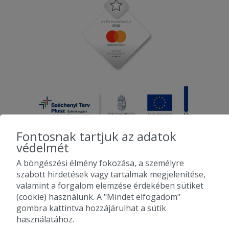
Fontosnak tartjuk az adatok
védelmét
A böngészési élmény fokozása, a személyre
2010-2026 Copyright - Falatozz.hu - Diston-line Kft.
szabott hirdetések vagy tartalmak megjelenítése,
valamint a forgalom elemzése érdekében sütiket
Pizza, gyros, hamburger, menük kedvező áron, egy helyen az összes
(cookie) használunk. A "Mindet elfogadom"
étterem ajánlata.
gombra kattintva hozzájárulhat a sütik
használatához.