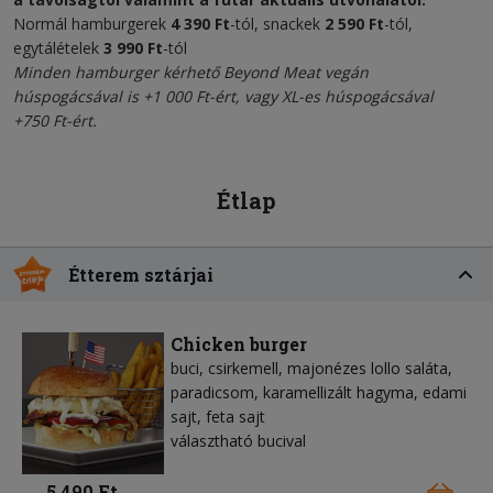
Normál hamburgerek
4 390 Ft
-tól, snackek
2 590 Ft
-tól,
egytálételek
3 990 Ft
-tól
Minden hamburger kérhető
Beyond Meat vegán
húspogácsával
is +1 000 Ft-ért, vagy XL-es húspogácsával
+750 Ft-ért.
Étlap
Étterem sztárjai
Chicken burger
buci, csirkemell, majonézes lollo saláta,
paradicsom, karamellizált hagyma, edami
sajt, feta sajt
választható bucival
5 490 Ft