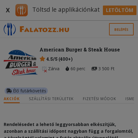
Töltsd le applikációnkat
X
LETÖLTÖM
BELÉPÉS
American Burger & Steak House
4.5/5 (400+)
Zárva
60 perc
3 500 Ft
Élő futárkövetés
AKCIÓK
SZÁLLÍTÁSI TERÜLETEK
FIZETÉSI MÓDOK
ISMER
Rendelésedet a lehető leggyorsabban elkészítjük,
azonban a szállítási időpont nagyban függ a forgalomtól,
a távolságtól valamint a futár aktuális útvonalától.