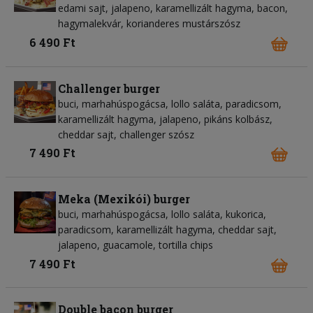
edami sajt, jalapeno, karamellizált hagyma, bacon,
hagymalekvár, korianderes mustárszósz
6 490 Ft
Challenger burger
buci, marhahúspogácsa, lollo saláta, paradicsom,
karamellizált hagyma, jalapeno, pikáns kolbász,
cheddar sajt, challenger szósz
7 490 Ft
Meka (Mexikói) burger
buci, marhahúspogácsa, lollo saláta, kukorica,
paradicsom, karamellizált hagyma, cheddar sajt,
jalapeno, guacamole, tortilla chips
7 490 Ft
Double bacon burger