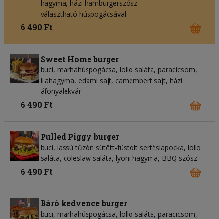
hagyma, házi hamburgerszósz
választható húspogácsával
6 490 Ft
Sweet Home burger
buci, marhahúspogácsa, lollo saláta, paradicsom,
lilahagyma, edami sajt, camembert sajt, házi
áfonyalekvár
6 490 Ft
Pulled Piggy burger
buci, lassú tűzön sütött-füstölt sertéslapocka, lollo
saláta, coleslaw saláta, lyoni hagyma, BBQ szósz
6 490 Ft
Báró kedvence burger
buci, marhahúspogácsa, lollo saláta, paradicsom,