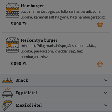
Hamburger
buci
marhahúspogácsa
lollo saláta
paradicsom
uborka
karamellizált hagyma
házi hamburgerszósz
5 090 Ft
Herkentyű burger
mini buci, 7dkg marhahúspogácsa, lollo saláta,
uborka, paradicsom, cheddar sajt, házi
hamburgerszósz
3 090 Ft
Snack
Egytálétel
Mexikói étel