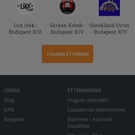
Lux ízek -
Serkan Kebab -
Greekland Gyros
Budapest XIV.
Budapest XIV.
- Budapest XIV.
TOVÁBBI ÉTTERMEK
CIKKEK
ÉTTERMEKNEK
Blog
Hogyan működik?
GYIK
Csatlakozás éttermeknek
Receptek
Éttermek - Azonnali
kiszállítás