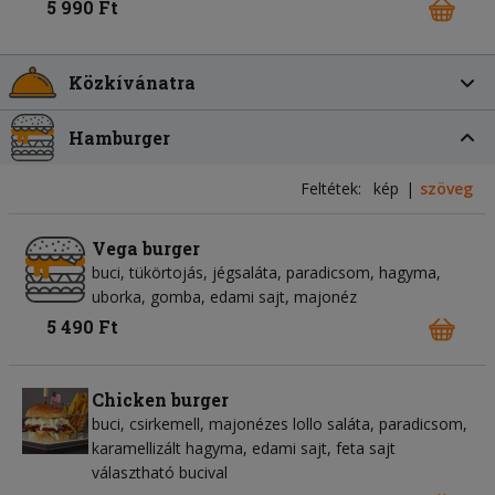
5 990 Ft
Közkívánatra
Hamburger
Feltétek:
kép
szöveg
Vega burger
buci, tükörtojás, jégsaláta, paradicsom, hagyma,
uborka, gomba, edami sajt, majonéz
5 490 Ft
Chicken burger
buci, csirkemell, majonézes lollo saláta, paradicsom,
karamellizált hagyma, edami sajt, feta sajt
választható bucival