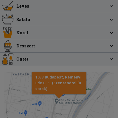
Leves
Saláta
Köret
Desszert
Öntet
1033 Budapest, Reményi
Ede u. 1. (Szentendrei út
sarok)