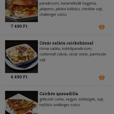
paradicsom, karamellizált hagyma,
jalapeno, pikáns kolbász, cheddar sajt,
challenger szósz
7 490 Ft
Cézár saláta csirkehússal
római saláta, koktélparadicsom,
csirkemell csíkok, cézár öntet, parmezán
sajt
4 490 Ft
Csirkés quesadilla
grillezett csirke, vegyes zöldségek, sajt,
tejfölös-snidlinges szósz