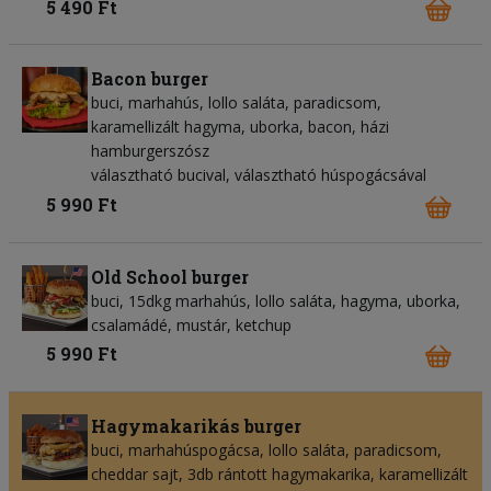
5 490 Ft
Bacon burger
buci, marhahús, lollo saláta, paradicsom,
karamellizált hagyma, uborka, bacon, házi
hamburgerszósz
választható bucival, választható húspogácsával
5 990 Ft
Old School burger
buci, 15dkg marhahús, lollo saláta, hagyma, uborka,
csalamádé, mustár, ketchup
5 990 Ft
Hagymakarikás burger
buci, marhahúspogácsa, lollo saláta, paradicsom,
cheddar sajt, 3db rántott hagymakarika, karamellizált