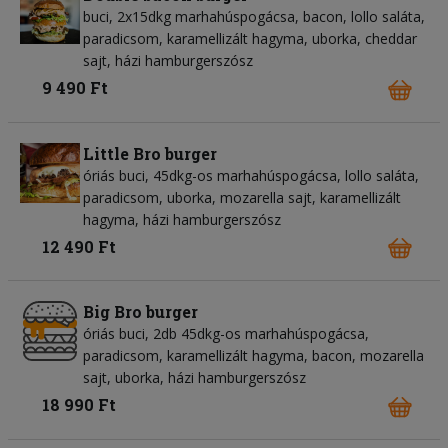
buci, 2x15dkg marhahúspogácsa, bacon, lollo saláta,
paradicsom, karamellizált hagyma, uborka, cheddar
sajt, házi hamburgerszósz
9 490 Ft
Little Bro burger
óriás buci, 45dkg-os marhahúspogácsa, lollo saláta,
paradicsom, uborka, mozarella sajt, karamellizált
hagyma, házi hamburgerszósz
12 490 Ft
Big Bro burger
óriás buci, 2db 45dkg-os marhahúspogácsa,
paradicsom, karamellizált hagyma, bacon, mozarella
sajt, uborka, házi hamburgerszósz
18 990 Ft