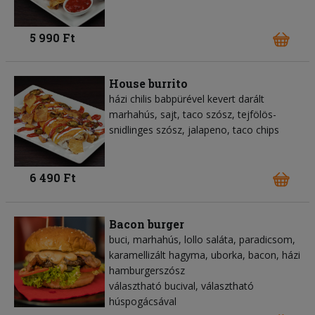
5 990 Ft
House burrito
házi chilis babpürével kevert darált
marhahús, sajt, taco szósz, tejfölös-
snidlinges szósz, jalapeno, taco chips
6 490 Ft
Bacon burger
buci, marhahús, lollo saláta, paradicsom,
karamellizált hagyma, uborka, bacon, házi
hamburgerszósz
választható bucival, választható
húspogácsával