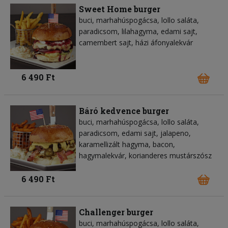
Sweet Home burger
buci, marhahúspogácsa, lollo saláta,
paradicsom, lilahagyma, edami sajt,
camembert sajt, házi áfonyalekvár
6 490 Ft
Báró kedvence burger
buci, marhahúspogácsa, lollo saláta,
paradicsom, edami sajt, jalapeno,
karamellizált hagyma, bacon,
hagymalekvár, korianderes mustárszósz
6 490 Ft
Challenger burger
buci, marhahúspogácsa, lollo saláta,