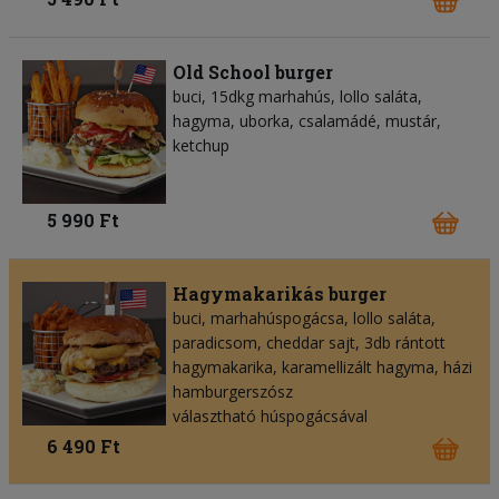
Old School burger
buci, 15dkg marhahús, lollo saláta,
hagyma, uborka, csalamádé, mustár,
ketchup
5 990 Ft
Hagymakarikás burger
buci, marhahúspogácsa, lollo saláta,
paradicsom, cheddar sajt, 3db rántott
hagymakarika, karamellizált hagyma, házi
hamburgerszósz
választható húspogácsával
6 490 Ft