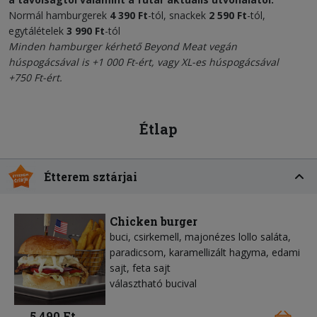
Normál hamburgerek
4 390 Ft
-tól, snackek
2 590 Ft
-tól,
egytálételek
3 990 Ft
-tól
Minden hamburger kérhető
Beyond Meat vegán
húspogácsával
is +1 000 Ft-ért, vagy XL-es húspogácsával
+750 Ft-ért.
Étlap
Étterem sztárjai
Chicken burger
buci, csirkemell, majonézes lollo saláta,
paradicsom, karamellizált hagyma, edami
sajt, feta sajt
választható bucival
5 490 Ft