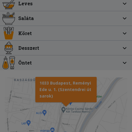
Leves
Saláta
Köret
Desszert
Öntet
1033 Budapest, Reményi
Ede u. 1. (Szentendrei út
sarok)