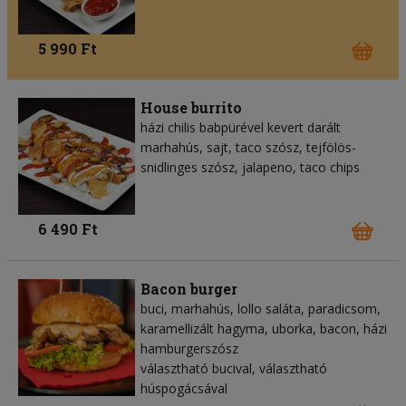
5 990 Ft
House burrito
házi chilis babpürével kevert darált
marhahús, sajt, taco szósz, tejfölös-
snidlinges szósz, jalapeno, taco chips
6 490 Ft
Bacon burger
buci, marhahús, lollo saláta, paradicsom,
karamellizált hagyma, uborka, bacon, házi
hamburgerszósz
választható bucival, választható
húspogácsával