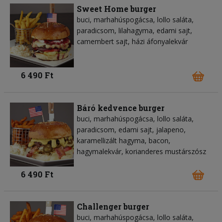
Sweet Home burger
buci, marhahúspogácsa, lollo saláta,
paradicsom, lilahagyma, edami sajt,
camembert sajt, házi áfonyalekvár
6 490 Ft
Báró kedvence burger
buci, marhahúspogácsa, lollo saláta,
paradicsom, edami sajt, jalapeno,
karamellizált hagyma, bacon,
hagymalekvár, korianderes mustárszósz
6 490 Ft
Challenger burger
buci, marhahúspogácsa, lollo saláta,