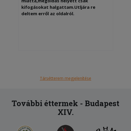
miatta,megoldás helyett csak
kifogásokat halgattam.Utljára re
deltem erről az oldalról.
Társétterem megjelenítése
További éttermek - Budapest
XIV.