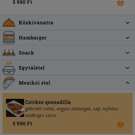
5 990 Ft
Közkívánatra
Hamburger
Snack
Egytálétel
Mexikói étel
Csirkés quesadilla
grillezett csirke, vegyes zöldségek, sajt, tejfölös-
snidlinges szósz
5 990 Ft