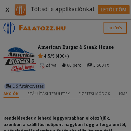
Töltsd le applikációnkat
X
LETÖLTÖM
BELÉPÉS
American Burger & Steak House
4.5/5 (400+)
Zárva
60 perc
3 500 Ft
Élő futárkövetés
AKCIÓK
SZÁLLÍTÁSI TERÜLETEK
FIZETÉSI MÓDOK
ISMER
Rendelésedet a lehető leggyorsabban elkészítjük,
azonban a szállítási időpont nagyban függ a forgalomtól,
a távolságtól valamint a futár aktuális útvonalától.