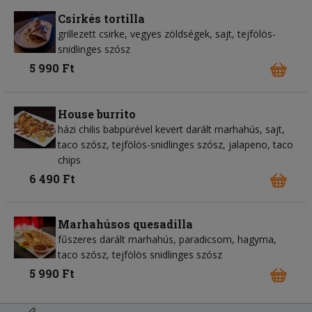
Csirkés tortilla
grillezett csirke, vegyes zöldségek, sajt, tejfölös-
snidlinges szósz
5 990 Ft
House burrito
házi chilis babpürével kevert darált marhahús, sajt,
taco szósz, tejfölös-snidlinges szósz, jalapeno, taco
chips
6 490 Ft
Marhahúsos quesadilla
fűszeres darált marhahús, paradicsom, hagyma,
taco szósz, tejfölös snidlinges szósz
5 990 Ft