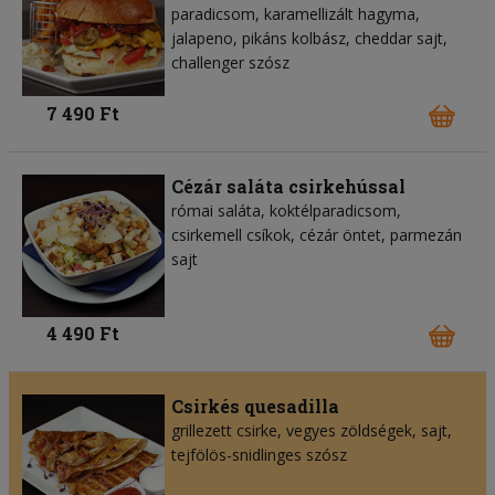
paradicsom, karamellizált hagyma,
jalapeno, pikáns kolbász, cheddar sajt,
challenger szósz
7 490 Ft
Cézár saláta csirkehússal
római saláta, koktélparadicsom,
csirkemell csíkok, cézár öntet, parmezán
sajt
4 490 Ft
Csirkés quesadilla
grillezett csirke, vegyes zöldségek, sajt,
tejfölös-snidlinges szósz