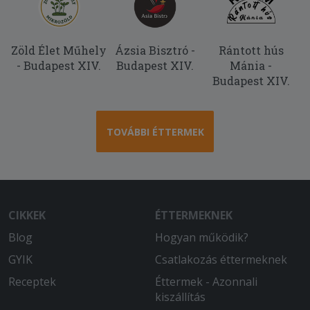
Zöld Élet Műhely
Ázsia Bisztró -
Rántott hús
- Budapest XIV.
Budapest XIV.
Mánia -
Budapest XIV.
TOVÁBBI ÉTTERMEK
CIKKEK
ÉTTERMEKNEK
Blog
Hogyan működik?
GYIK
Csatlakozás éttermeknek
Receptek
Éttermek - Azonnali
kiszállítás