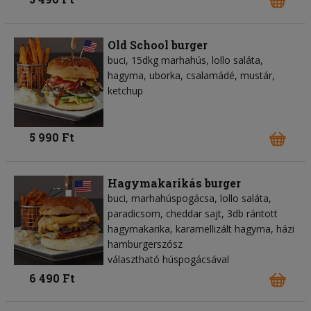
Old School burger
buci, 15dkg marhahús, lollo saláta,
hagyma, uborka, csalamádé, mustár,
ketchup
5 990 Ft
Hagymakarikás burger
buci, marhahúspogácsa, lollo saláta,
paradicsom, cheddar sajt, 3db rántott
hagymakarika, karamellizált hagyma, házi
hamburgerszósz
választható húspogácsával
6 490 Ft