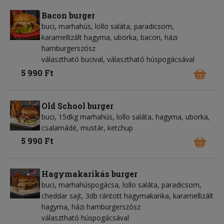
Bacon burger
buci, marhahús, lollo saláta, paradicsom,
karamellizált hagyma, uborka, bacon, házi
hamburgerszósz
választható bucival, választható húspogácsával
5 990 Ft
Old School burger
buci, 15dkg marhahús, lollo saláta, hagyma, uborka,
csalamádé, mustár, ketchup
5 990 Ft
Hagymakarikás burger
buci, marhahúspogácsa, lollo saláta, paradicsom,
cheddar sajt, 3db rántott hagymakarika, karamellizált
hagyma, házi hamburgerszósz
választható húspogácsával