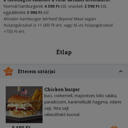
Normál hamburgerek
4 390 Ft
-tól, snackek
2 590 Ft
-tól,
egytálételek
3 990 Ft
-tól
Minden hamburger kérhető
Beyond Meat vegán
húspogácsával
is +1 000 Ft-ért, vagy XL-es húspogácsával
+750 Ft-ért.
Étlap
Étterem sztárjai
Chicken burger
buci, csirkemell, majonézes lollo saláta,
paradicsom, karamellizált hagyma, edami
sajt, feta sajt
választható bucival
5 490 Ft