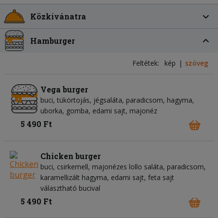
Közkívánatra
Hamburger
Feltétek:
kép
szöveg
Vega burger
buci, tükörtojás, jégsaláta, paradicsom, hagyma,
uborka, gomba, edami sajt, majonéz
5 490 Ft
Chicken burger
buci, csirkemell, majonézes lollo saláta, paradicsom,
karamellizált hagyma, edami sajt, feta sajt
választható bucival
5 490 Ft