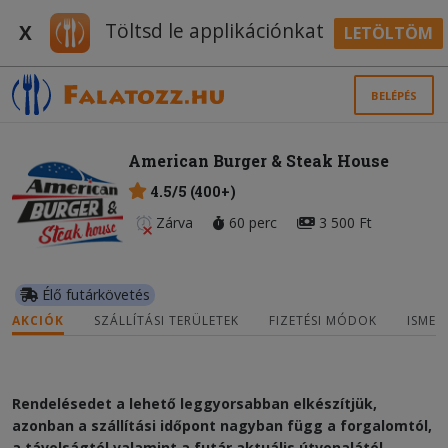
Töltsd le applikációnkat
X
LETÖLTÖM
BELÉPÉS
American Burger & Steak House
4.5/5 (400+)
Zárva
60 perc
3 500 Ft
Élő futárkövetés
AKCIÓK
SZÁLLÍTÁSI TERÜLETEK
FIZETÉSI MÓDOK
ISMER
Rendelésedet a lehető leggyorsabban elkészítjük,
azonban a szállítási időpont nagyban függ a forgalomtól,
a távolságtól valamint a futár aktuális útvonalától.