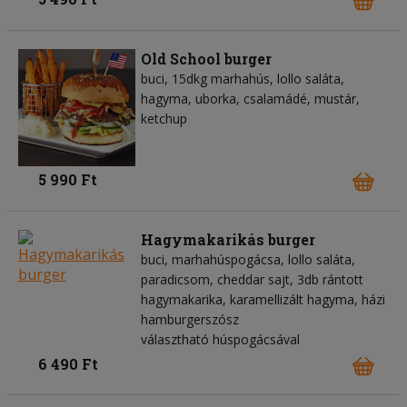
Old School burger
buci, 15dkg marhahús, lollo saláta,
hagyma, uborka, csalamádé, mustár,
ketchup
5 990 Ft
Hagymakarikás burger
buci, marhahúspogácsa, lollo saláta,
paradicsom, cheddar sajt, 3db rántott
hagymakarika, karamellizált hagyma, házi
hamburgerszósz
választható húspogácsával
6 490 Ft