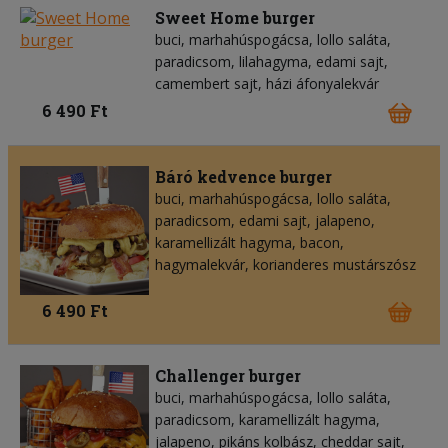
Sweet Home burger
buci, marhahúspogácsa, lollo saláta,
paradicsom, lilahagyma, edami sajt,
camembert sajt, házi áfonyalekvár
6 490 Ft
Báró kedvence burger
buci, marhahúspogácsa, lollo saláta,
paradicsom, edami sajt, jalapeno,
karamellizált hagyma, bacon,
hagymalekvár, korianderes mustárszósz
6 490 Ft
Challenger burger
buci, marhahúspogácsa, lollo saláta,
paradicsom, karamellizált hagyma,
jalapeno, pikáns kolbász, cheddar sajt,