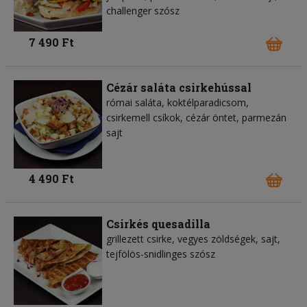
challenger szósz
7 490 Ft
Cézár saláta csirkehússal
római saláta, koktélparadicsom,
csirkemell csíkok, cézár öntet, parmezán
sajt
4 490 Ft
Csirkés quesadilla
grillezett csirke, vegyes zöldségek, sajt,
tejfölös-snidlinges szósz