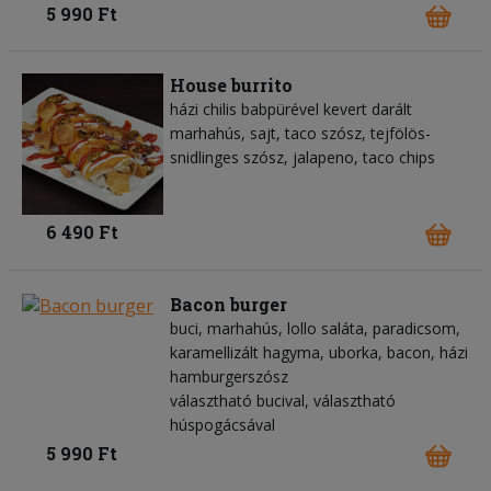
5 990 Ft
House burrito
házi chilis babpürével kevert darált
marhahús, sajt, taco szósz, tejfölös-
snidlinges szósz, jalapeno, taco chips
6 490 Ft
Bacon burger
buci, marhahús, lollo saláta, paradicsom,
karamellizált hagyma, uborka, bacon, házi
hamburgerszósz
választható bucival, választható
húspogácsával
5 990 Ft