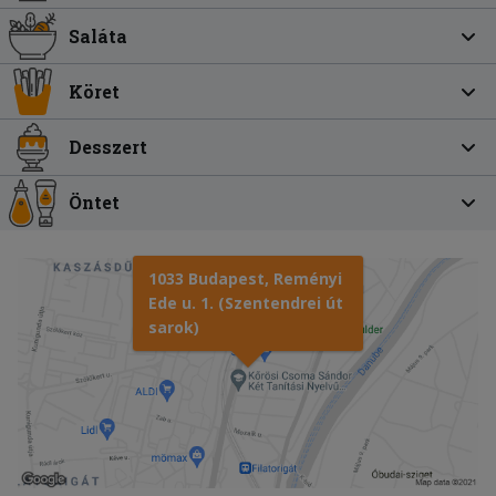
Saláta
Köret
Desszert
Öntet
1033 Budapest, Reményi
Ede u. 1. (Szentendrei út
sarok)