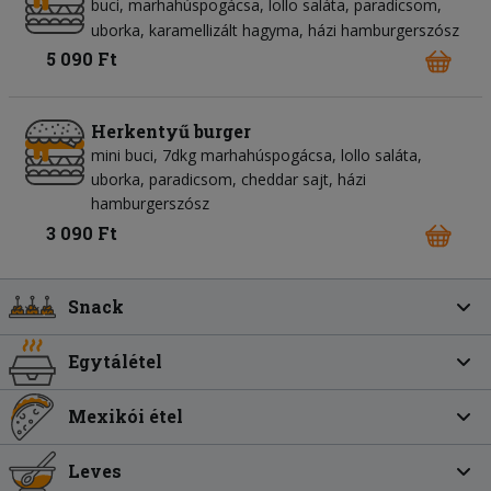
buci
marhahúspogácsa
lollo saláta
paradicsom
uborka
karamellizált hagyma
házi hamburgerszósz
5 090 Ft
Herkentyű burger
mini buci, 7dkg marhahúspogácsa, lollo saláta,
uborka, paradicsom, cheddar sajt, házi
hamburgerszósz
3 090 Ft
Snack
Egytálétel
Mexikói étel
Leves