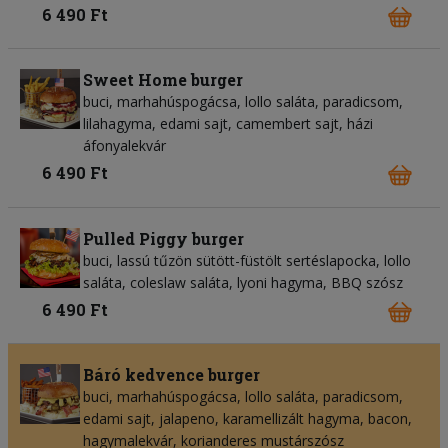
6 490 Ft
Sweet Home burger
buci, marhahúspogácsa, lollo saláta, paradicsom,
lilahagyma, edami sajt, camembert sajt, házi
áfonyalekvár
6 490 Ft
Pulled Piggy burger
buci, lassú tűzön sütött-füstölt sertéslapocka, lollo
saláta, coleslaw saláta, lyoni hagyma, BBQ szósz
6 490 Ft
Báró kedvence burger
buci, marhahúspogácsa, lollo saláta, paradicsom,
edami sajt, jalapeno, karamellizált hagyma, bacon,
hagymalekvár, korianderes mustárszósz