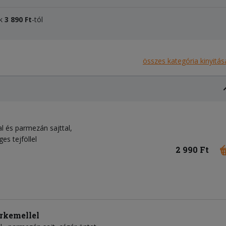
k
3 8
90 Ft
-tól
összes kategória kinyitás
l és parmezán sajttal,
es tejföllel
2 990 Ft
irkemellel