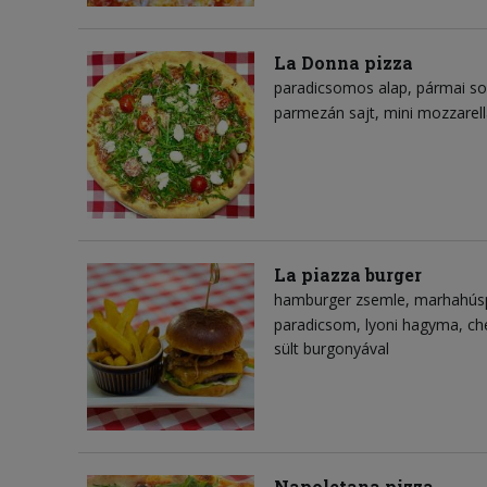
La Donna pizza
paradicsomos alap
pármai s
parmezán sajt
mini mozzarell
La piazza burger
hamburger zsemle
marhahús
paradicsom
lyoni hagyma
ch
sült burgonyával
Napoletana pizza