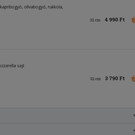
kapribogyó
olívabogyó
rukkola
4 990 Ft
32 cm
zzarella sajt
3 790 Ft
32 cm