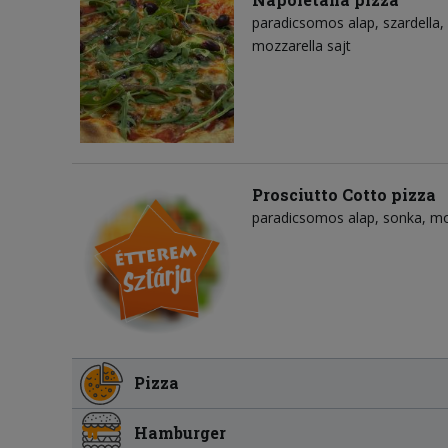
paradicsomos alap
szardella
mozzarella sajt
Prosciutto Cotto pizza
paradicsomos alap
sonka
mo
Pizza
Hamburger