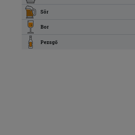
Sör
Bor
Pezsgő