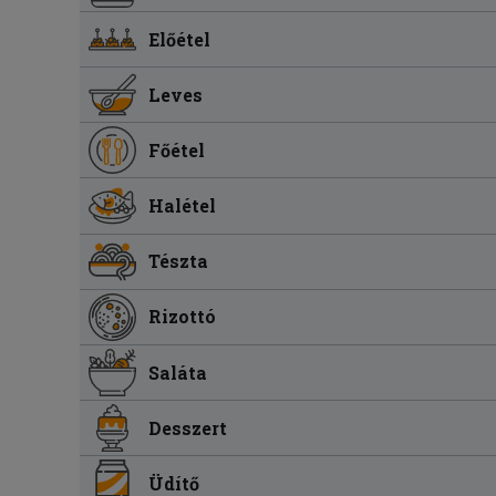
Előétel
Leves
Főétel
Halétel
Tészta
Rizottó
Saláta
Desszert
Üdítő