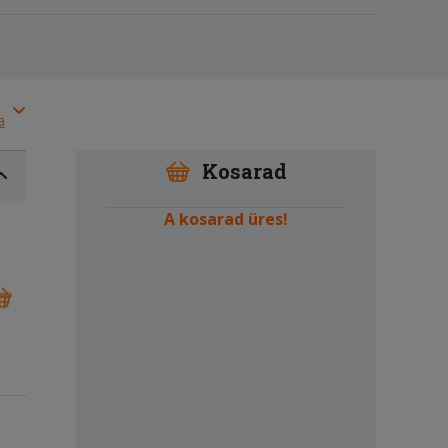
a
Kosarad
A kosarad üres!