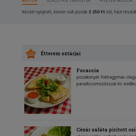
AKCIÓK
SZÁLLÍTÁSI TERÜLETEK
FIZETÉSI MÓDOK
Kézzel nyújtott, kövön sült pizzák
3 250 Ft
-tól, házi tésztá
Étterem sztárjai
Focaccia
pizzakenyér fokhagymás olajja
paradicsomszósszal és snidling
Cézár saláta pirított cs