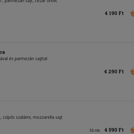
ll
parmezán sajt
cézár öntet
4 190 Ft
ra
jával és parmezán sajttal
4 290 Ft
a
csípős szalámi
mozzarella sajt
4 590 Ft
32 cm