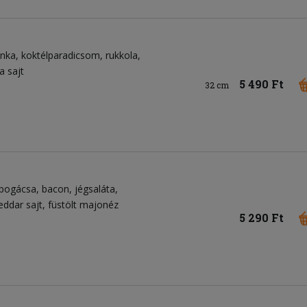
onka
koktélparadicsom
rukkola
a sajt
5 490 Ft
32 cm
pogácsa
bacon
jégsaláta
eddar sajt
füstölt majonéz
5 290 Ft