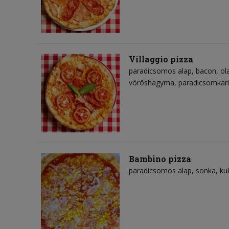
Villaggio pizza
paradicsomos alap
bacon
ol
vöröshagyma
paradicsomkar
Bambino pizza
paradicsomos alap
sonka
ku