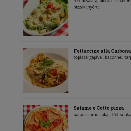
római saláta
pirított csirkeme
pizzakenyérrel
Fettuccine alla Carbona
tojássárgájával, baconnel, tar
Salame e Cotto pizza
paradicsomos alap
főtt sonk