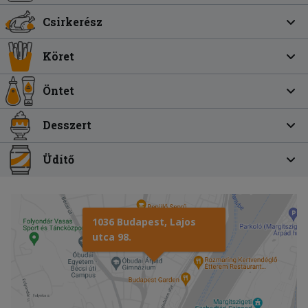
Csirkerész
Köret
Öntet
Desszert
Üdítő
1036 Budapest, Lajos
utca 98.