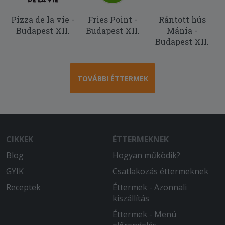
Pizza de la vie -
Fries Point -
Rántott hús
Budapest XII.
Budapest XII.
Mánia -
Budapest XII.
TOVÁBBI ÉTTERMEK
CIKKEK
ÉTTERMEKNEK
Blog
Hogyan működik?
GYIK
Csatlakozás éttermeknek
Receptek
Éttermek - Azonnali
kiszállítás
Éttermek - Menü