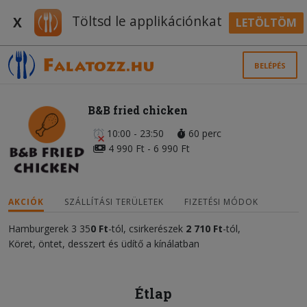
Töltsd le applikációnkat
X
LETÖLTÖM
BELÉPÉS
B&B fried chicken
10:00 - 23:50
60 perc
4 990 Ft - 6 990 Ft
AKCIÓK
SZÁLLÍTÁSI TERÜLETEK
FIZETÉSI MÓDOK
Hamburgerek 3 35
0 Ft
-tól, csirkerészek
2 710 Ft
-tól,
Köret, öntet, desszert és üdítő a kínálatban
Étlap