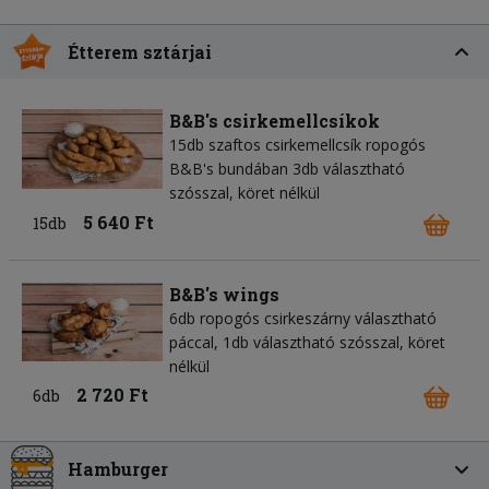
Étterem sztárjai
B&B's csirkemellcsíkok
15db szaftos csirkemellcsík ropogós
B&B's bundában 3db választható
szósszal, köret nélkül
5 640 Ft
15db
B&B's wings
6db ropogós csirkeszárny választható
páccal, 1db választható szósszal, köret
nélkül
2 720 Ft
6db
Hamburger