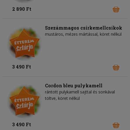
2 890 Ft
Szezámmagos csirkemellcsíkok
mustáros, mézes mártással, köret nélkül
3 490 Ft
Cordon bleu pulykamell
rántott pulykamell sajttal és sonkával
töltve, köret nélkül
3 490 Ft