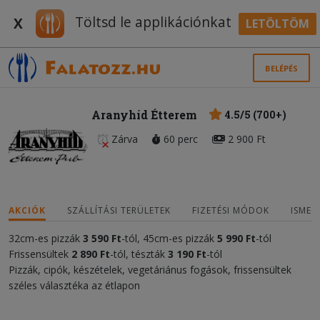
Töltsd le applikációnkat
X
LETÖLTÖM
BELÉPÉS
Aranyhíd Étterem
4.5/5 (700+)
Zárva
60 perc
2 900 Ft
AKCIÓK
SZÁLLÍTÁSI TERÜLETEK
FIZETÉSI MÓDOK
ISMER
32cm-es pizzák
3 590 Ft
-tól, 45cm-es pizzák
5 9
90 Ft
-tól
Frissensültek
2 890 Ft
-tól, tészták
3
1
90 Ft
-tól
Pizzák, cipók, készételek, vegetáriánus fogások, frissensültek
széles választéka az étlapon