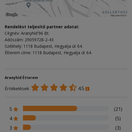
Rendelést teljesítő partner adatai:
Cégnév: Aranyhíd'96 Bt.
Adószám: 29059728-2-43
Székhely: 1118 Budapest, Hegyalja út 64.
Étterem címe: 1118 Budapest, Hegyalja út 64.
Aranyhíd Étterem
4.5
Értékelések:
5
(21)
4
(5)
3
(3)