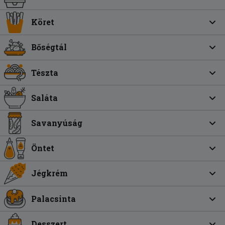
Köret
Bőségtál
Tészta
Saláta
Savanyúság
Öntet
Jégkrém
Palacsinta
Desszert