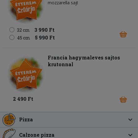
mozzarella sajt
3 990 Ft
32 cm
5 990 Ft
45 cm
Francia hagymaleves sajtos
krutonnal
2 490 Ft
Pizza
Calzone pizza