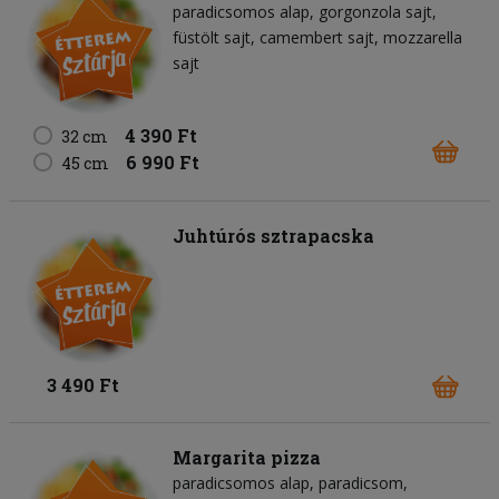
paradicsomos alap
gorgonzola sajt
füstölt sajt
camembert sajt
mozzarella
sajt
4 390 Ft
32 cm
6 990 Ft
45 cm
Juhtúrós sztrapacska
3 490 Ft
Margarita pizza
paradicsomos alap
paradicsom