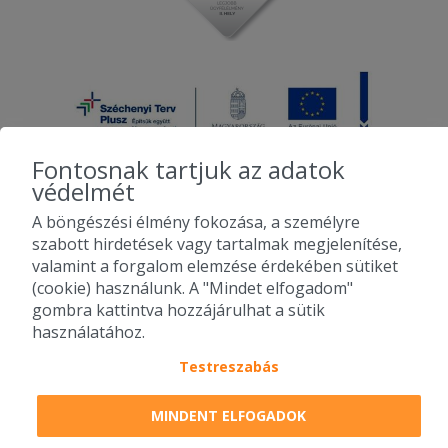
Nagyon-nagyon finom volt mindkét
rendelésem. A csülkös bableves
különösen! Főleg, hogy jó sok csülök
volt benne.
2025-08-22 - Erika:
Szeretek innen rendelni, nagyok és
finomak az adagok, rádásul megfelelő
Fontosnak tartjuk az adatok
áron. Köszönöm, hogy vagytok.
védelmét
A böngészési élmény fokozása, a személyre
2025-08-20 - Kft:
2010-2026 Copyright - Falatozz.hu - Diston-line Kft.
szabott hirdetések vagy tartalmak megjelenítése,
Nagyon Lassú, de finom
valamint a forgalom elemzése érdekében sütiket
Pizza, gyros, hamburger, menük kedvező áron, egy helyen az összes
(cookie) használunk. A "Mindet elfogadom"
2025-08-20 - Mihály:
étterem ajánlata.
gombra kattintva hozzájárulhat a sütik
2 adag Milánói sertésborda. Nagyon
használatához.
finom és bőséges adagok, kérésemre a
rántotthúst külön csomagolták.
Testreszabás
Ajánlom őket
MINDENT ELFOGADOK
2025-08-07 - Erika:
Nagyon elégedett vagyok. Az adagok