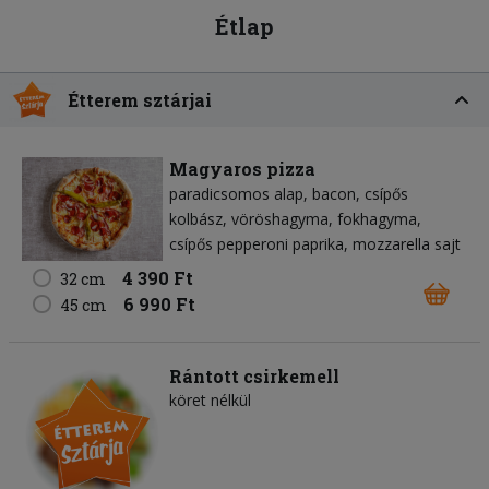
Étlap
Étterem sztárjai
Magyaros pizza
paradicsomos alap
bacon
csípős
kolbász
vöröshagyma
fokhagyma
csípős pepperoni paprika
mozzarella sajt
4 390 Ft
32 cm
6 990 Ft
45 cm
Rántott csirkemell
köret nélkül