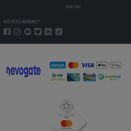
küllemében és ízében is. A többi étel
Karrier
nem melegen érkezett.
KÖVESS MINKET
2025-10-09 - Mihály:
Jó ízű étel, kérésemre külön
csomagolták a tésztát-húst, gyors
kiszállítás. Ajánlom az éttermet
2025-09-30 - Erika:
Szeretem ezt az éttermet, eddig
bármit rendeltem tőlük, finom volt.
Ajánlom mindenkinek.
2025-09-19 - Judit:
Nekem pl.a szezámos csibe abszolút
megfelelt,finom volt! Még nem
ettem.Gondolom a többi is finom
lesz,úgy szokott lenni
2025-09-17 - Krisztina: