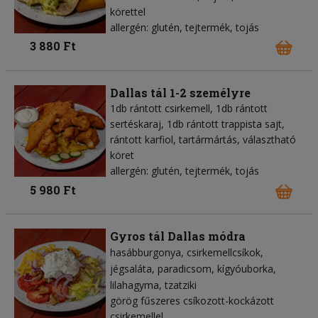
körettel
allergén: glutén, tejtermék, tojás
3 880 Ft
Dallas tál 1-2 személyre
1db rántott csirkemell, 1db rántott
sertéskaraj, 1db rántott trappista sajt,
rántott karfiol, tartármártás, választható
köret
allergén: glutén, tejtermék, tojás
5 980 Ft
Gyros tál Dallas módra
hasábburgonya
csirkemellcsíkok
jégsaláta
paradicsom
kígyóuborka
lilahagyma
tzatziki
görög fűszeres csíkozott-kockázott
csirkemellel