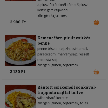
A plusz feltéteknél kérhető plusz
költségért csípősen!
allergén: tejtermék
3 980 Ft
Kemencében pirult csirkés
penne
penne tészta
tejszín
csirkemell
paradicsom
márványsajt
reszelt
trappista sajt
allergén: glutén, tejtermék
3 180 Ft
Rántott csirkemell sonkával-
trappista sajttal töltve
választható körettel
allergén: glutén, tejtermék, tojás