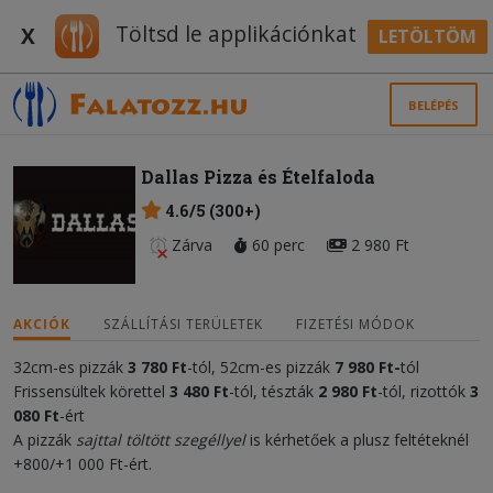
Töltsd le applikációnkat
X
LETÖLTÖM
BELÉPÉS
Dallas Pizza és Ételfaloda
4.6/5 (300+)
Zárva
60 perc
2 980 Ft
AKCIÓK
SZÁLLÍTÁSI TERÜLETEK
FIZETÉSI MÓDOK
32cm-es pizzák
3 780 Ft
-tól, 52cm-es pizzák
7 98
0 Ft
-
tól
Frissensültek körettel
3 480 Ft
-tól, tészták
2 980 Ft
-tól, rizottók
3
080
Ft
-ért
A pizzák
sajttal töltött szegéllyel
is kérhetőek a plusz feltéteknél
+800/+1 000 Ft-ért.