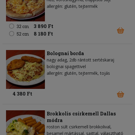
allergén: glutén, tejtermék
3 890 Ft
32 cm
8 180 Ft
52 cm
Bolognai borda
nagy adag, 2db rántott sertéskaraj
bolognai spagettivel
allergén: glutén, tejtermék, tojás
4 380 Ft
Brokkolis csirkemell Dallas
módra
roston sült csirkemell brokkolival,
besamel mártással, sajttal, választható