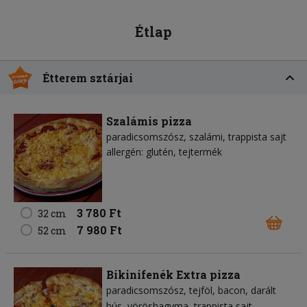
Étlap
Étterem sztárjai
Szalámis pizza
paradicsomszósz
szalámi
trappista sajt
allergén: glutén, tejtermék
3 780 Ft
32 cm
7 980 Ft
52 cm
Bikinifenék Extra pizza
paradicsomszósz
tejföl
bacon
darált
hús
vöröshagyma
trappista sajt