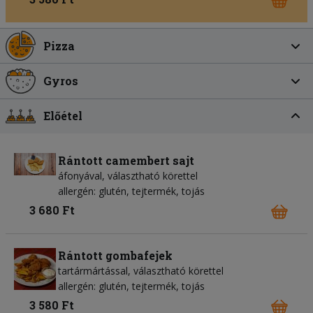
Pizza
Gyros
Előétel
Rántott camembert sajt
áfonyával, választható körettel
allergén: glutén, tejtermék, tojás
3 680 Ft
Rántott gombafejek
tartármártással, választható körettel
allergén: glutén, tejtermék, tojás
3 580 Ft