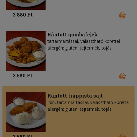
3 880 Ft
Rántott gombafejek
tartármártással, választható körettel
allergén: glutén, tejtermék, tojás
3 580 Ft
Rántott trappista sajt
2db, tartármártással, választható körettel
allergén: glutén, tejtermék, tojás
3 580 Ft