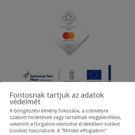
Fontosnak tartjuk az adatok
védelmét
A böngészési élmény fokozása, a személyre
2010-2026 Copyright - Falatozz.hu - Diston-line Kft.
szabott hirdetések vagy tartalmak megjelenítése,
valamint a forgalom elemzése érdekében sütiket
Pizza, gyros, hamburger, menük kedvező áron, egy helyen az összes
(cookie) használunk. A "Mindet elfogadom"
étterem ajánlata.