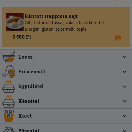
Rántott trappista sajt
2db, tartármártással, választható körettel
allergén: glutén, tejtermék, tojás
3 580 Ft
Leves
Frissensült
Egytálétel
Készétel
Köret
Bőségtál