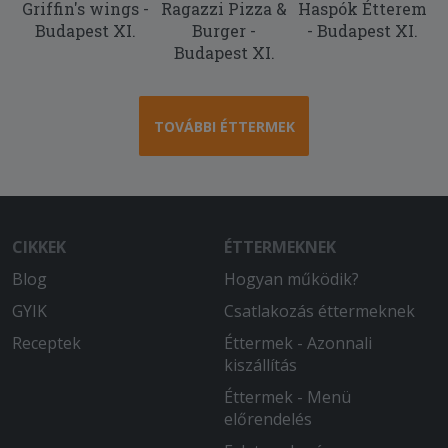
Griffin's wings -
Ragazzi Pizza &
Haspók Étterem
Budapest XI.
Burger -
- Budapest XI.
Budapest XI.
TOVÁBBI ÉTTERMEK
CIKKEK
ÉTTERMEKNEK
Blog
Hogyan működik?
GYIK
Csatlakozás éttermeknek
Receptek
Éttermek - Azonnali
kiszállítás
Éttermek - Menü
előrendelés