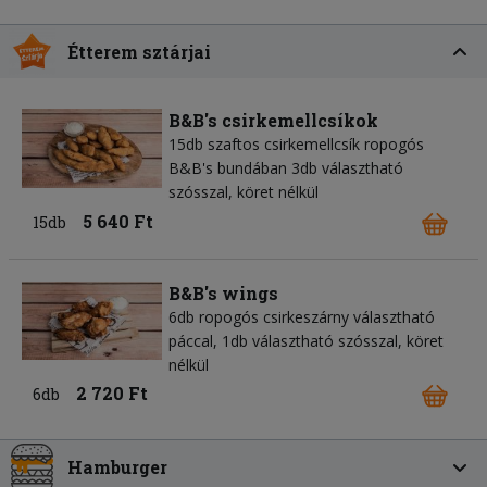
Étterem sztárjai
B&B's csirkemellcsíkok
15db szaftos csirkemellcsík ropogós
B&B's bundában 3db választható
szósszal, köret nélkül
5 640 Ft
15db
B&B's wings
6db ropogós csirkeszárny választható
páccal, 1db választható szósszal, köret
nélkül
2 720 Ft
6db
Hamburger