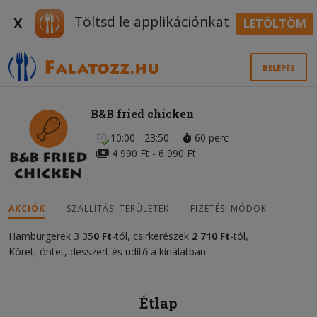
Töltsd le applikációnkat
X
LETÖLTÖM
BELÉPÉS
B&B fried chicken
10:00 - 23:50
60 perc
4 990 Ft - 6 990 Ft
AKCIÓK
SZÁLLÍTÁSI TERÜLETEK
FIZETÉSI MÓDOK
Hamburgerek 3 35
0 Ft
-tól, csirkerészek
2 710 Ft
-tól,
Köret, öntet, desszert és üdítő a kínálatban
Étlap