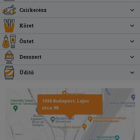
Csirkerész
Köret
Öntet
Desszert
Üdítő
1036 Budapest, Lajos
utca 98.