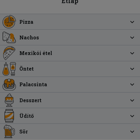
Étlap
Pizza
Nachos
Mexikói étel
Öntet
Palacsinta
Desszert
Üdítő
Sör