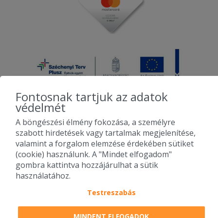
Fontosnak tartjuk az adatok
védelmét
A böngészési élmény fokozása, a személyre
2010-2026 Copyright - Falatozz.hu - Diston-line Kft.
szabott hirdetések vagy tartalmak megjelenítése,
valamint a forgalom elemzése érdekében sütiket
Pizza, gyros, hamburger, menük kedvező áron, egy helyen az összes
(cookie) használunk. A "Mindet elfogadom"
étterem ajánlata.
gombra kattintva hozzájárulhat a sütik
használatához.
Testreszabás
MINDENT ELFOGADOK