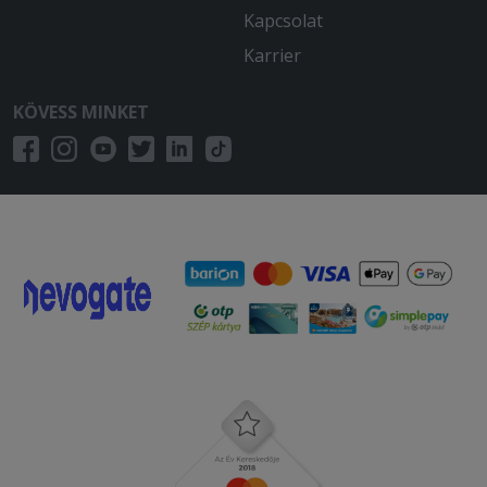
Kapcsolat
Karrier
KÖVESS MINKET