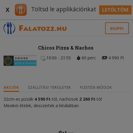
Töltsd le applikációnkat
X
LETÖLTÖM
BELÉPÉS
Chicos Pizza & Nachos
10:00 - 21:55
60 perc
4 990 Ft
AKCIÓK
SZÁLLÍTÁSI TERÜLETEK
FIZETÉSI MÓDOK
32cm-es pizzák
4 590 Ft
-tól, nachosok
2 260 Ft
-tól
Mexikói ételek, desszertek a kínálatban