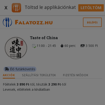
Töltsd le applikációnkat
X
LETÖLTÖM
BELÉPÉS
Taste of China
11:00 - 21:45
60 perc
3 500 Ft
Élő futárkövetés
AKCIÓK
SZÁLLÍTÁSI TERÜLETEK
FIZETÉSI MÓDOK
Főételek
3 890 Ft
-tól, tészták
3 290 Ft
-tól
Levesek, előételek a kínálatban