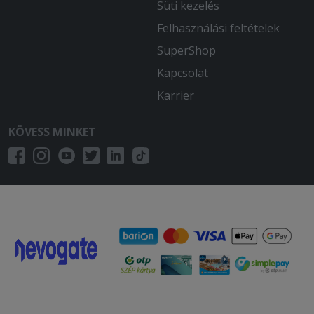
Süti kezelés
Felhasználási feltételek
SuperShop
Kapcsolat
Karrier
KÖVESS MINKET