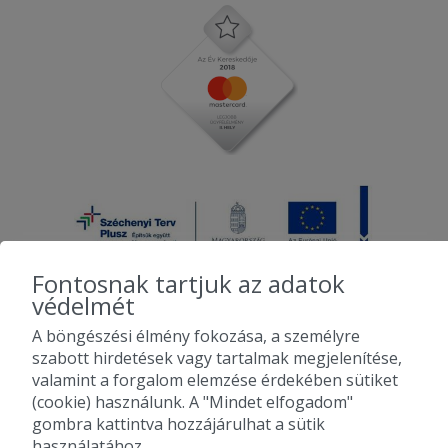
Fontosnak tartjuk az adatok
védelmét
A böngészési élmény fokozása, a személyre
2010-2026 Copyright - Falatozz.hu - Diston-line Kft.
szabott hirdetések vagy tartalmak megjelenítése,
valamint a forgalom elemzése érdekében sütiket
Pizza, gyros, hamburger, menük kedvező áron, egy helyen az összes
(cookie) használunk. A "Mindet elfogadom"
étterem ajánlata.
gombra kattintva hozzájárulhat a sütik
használatához.