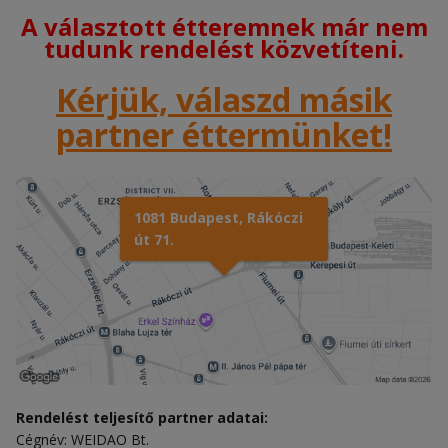
A választott étteremnek már nem
tudunk rendelést közvetíteni.
Kérjük, válaszd másik
partner éttermünket!
1081 Budapest, Rákóczi
út 71.
Rendelést teljesítő partner adatai:
Cégnév: WEIDAO Bt.