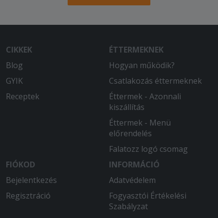
CIKKEK
ÉTTERMEKNEK
Blog
Hogyan működik?
GYIK
Csatlakozás éttermeknek
Receptek
Éttermek - Azonnali
kiszállítás
Éttermek - Menü
előrendelés
Falatozz logó csomag
FIÓKOD
INFORMÁCIÓ
Bejelentkezés
Adatvédelem
Regisztráció
Fogyasztói Értékelési
Szabályzat