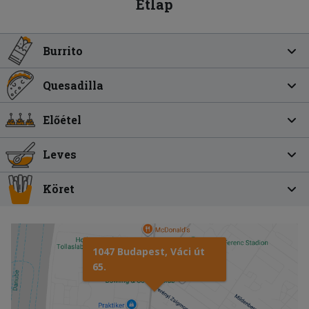
Étlap
Burrito
Quesadilla
Előétel
Leves
Köret
1047 Budapest, Váci út
65.