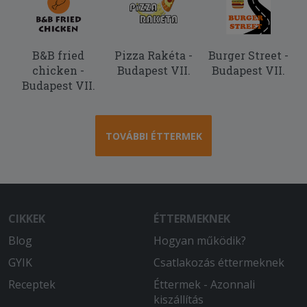
B&B fried
Pizza Rakéta -
Burger Street -
chicken -
Budapest VII.
Budapest VII.
Budapest VII.
TOVÁBBI ÉTTERMEK
CIKKEK
ÉTTERMEKNEK
Blog
Hogyan működik?
GYIK
Csatlakozás éttermeknek
Receptek
Éttermek - Azonnali
kiszállítás