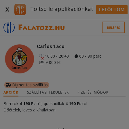
Töltsd le applikációnkat
X
LETÖLTÖM
BELÉPÉS
Carlos Taco
10:00 - 20:40
60 - 90 perc
9 000 Ft
Díjmentes szállítás
AKCIÓK
SZÁLLÍTÁSI TERÜLETEK
FIZETÉSI MÓDOK
Burritok
4 190 Ft
-tól, quesadillak
4 190 Ft
-tól
Előételek, leves a kínálatban