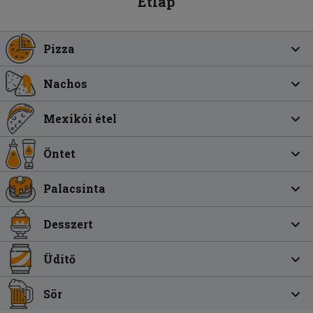
Étlap
Pizza
Nachos
Mexikói étel
Öntet
Palacsinta
Desszert
Üdítő
Sör