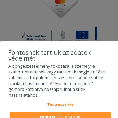
Fontosnak tartjuk az adatok
védelmét
A böngészési élmény fokozása, a személyre
2010-2026 Copyright - Falatozz.hu - Diston-line Kft.
szabott hirdetések vagy tartalmak megjelenítése,
valamint a forgalom elemzése érdekében sütiket
Pizza, gyros, hamburger, menük kedvező áron, egy helyen az összes
(cookie) használunk. A "Mindet elfogadom"
étterem ajánlata.
gombra kattintva hozzájárulhat a sütik
használatához.
Testreszabás
MINDENT ELFOGADOK