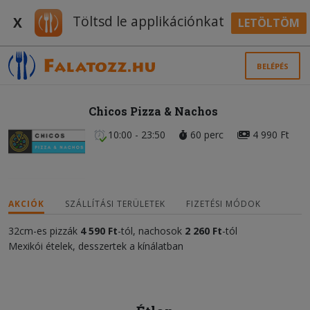
Töltsd le applikációnkat
X
LETÖLTÖM
BELÉPÉS
Chicos Pizza & Nachos
10:00 - 23:50
60 perc
4 990 Ft
AKCIÓK
SZÁLLÍTÁSI TERÜLETEK
FIZETÉSI MÓDOK
32cm-es pizzák
4 590 Ft
-tól, nachosok
2 260 Ft
-tól
Mexikói ételek, desszertek a kínálatban