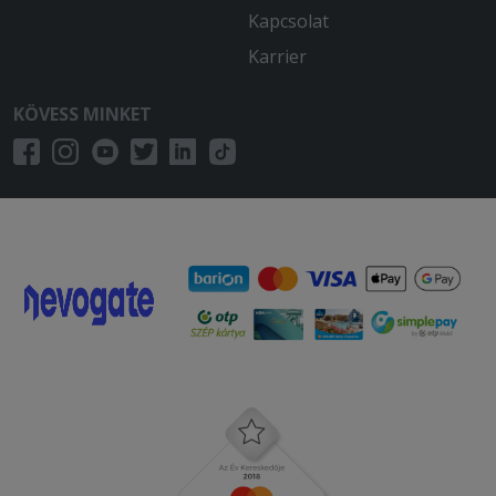
Kapcsolat
Karrier
KÖVESS MINKET