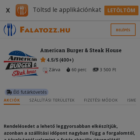
Töltsd le applikációnkat
X
LETÖLTÖM
BELÉPÉS
American Burger & Steak House
4.5/5 (400+)
Zárva
60 perc
3 500 Ft
Élő futárkövetés
AKCIÓK
SZÁLLÍTÁSI TERÜLETEK
FIZETÉSI MÓDOK
ISMER
Rendelésedet a lehető leggyorsabban elkészítjük,
azonban a szállítási időpont nagyban függ a forgalomtól,
a távolságtól valamint a futár aktuális útvonalától.