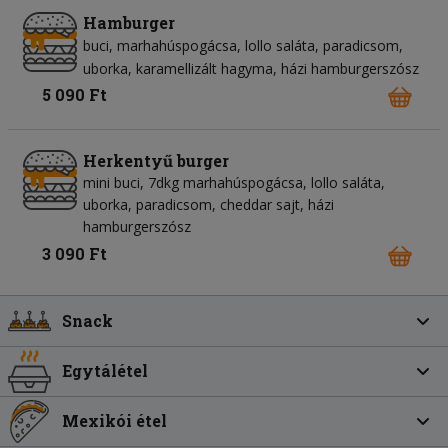
Hamburger
buci
marhahúspogácsa
lollo saláta
paradicsom
uborka
karamellizált hagyma
házi hamburgerszósz
5 090 Ft
Herkentyű burger
mini buci, 7dkg marhahúspogácsa, lollo saláta,
uborka, paradicsom, cheddar sajt, házi
hamburgerszósz
3 090 Ft
Snack
Egytálétel
Mexikói étel