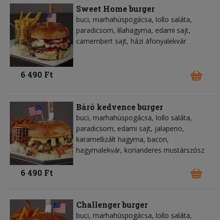
Sweet Home burger
buci, marhahúspogácsa, lollo saláta,
paradicsom, lilahagyma, edami sajt,
camembert sajt, házi áfonyalekvár
6 490 Ft
Báró kedvence burger
buci, marhahúspogácsa, lollo saláta,
paradicsom, edami sajt, jalapeno,
karamellizált hagyma, bacon,
hagymalekvár, korianderes mustárszósz
6 490 Ft
Challenger burger
buci, marhahúspogácsa, lollo saláta,