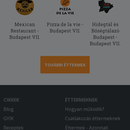
Mexican
Pizza de la vie -
Hidegtál és
Restaurant -
Budapest VII.
Bőségtálazó
Budapest VII.
Budapest -
Budapest VII.
TOVÁBBI ÉTTERMEK
CIKKEK
ÉTTERMEKNEK
Blog
Hogyan működik?
GYIK
Csatlakozás éttermeknek
Receptek
Éttermek - Azonnali