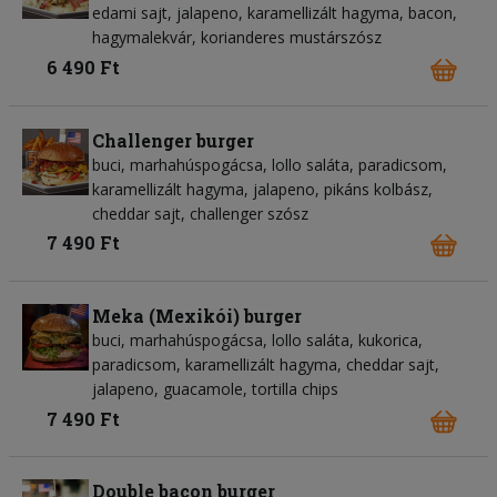
edami sajt, jalapeno, karamellizált hagyma, bacon,
hagymalekvár, korianderes mustárszósz
6 490 Ft
Challenger burger
buci, marhahúspogácsa, lollo saláta, paradicsom,
karamellizált hagyma, jalapeno, pikáns kolbász,
cheddar sajt, challenger szósz
7 490 Ft
Meka (Mexikói) burger
buci, marhahúspogácsa, lollo saláta, kukorica,
paradicsom, karamellizált hagyma, cheddar sajt,
jalapeno, guacamole, tortilla chips
7 490 Ft
Double bacon burger