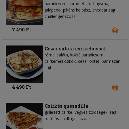
paradicsom, karamellizált hagyma,
jalapeno, pikáns kolbász, cheddar sajt,
challenger szósz
7 490 Ft
Cézár saláta csirkehússal
római saláta, koktélparadicsom,
csirkemell csíkok, cézár öntet, parmezán
sajt
4 490 Ft
Csirkés quesadilla
grillezett csirke, vegyes zöldségek, sajt,
tejfölös-snidlinges szósz