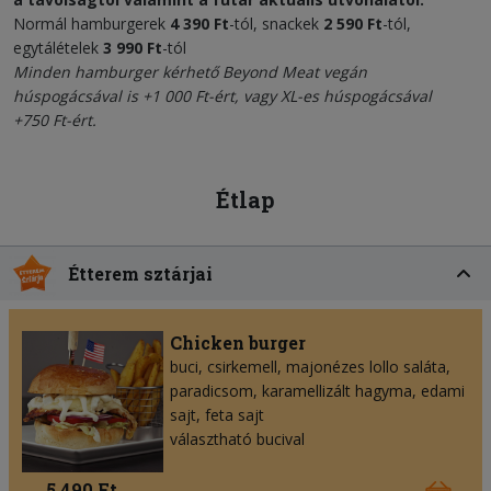
Normál hamburgerek
4 390 Ft
-tól, snackek
2 590 Ft
-tól,
egytálételek
3 990 Ft
-tól
Minden hamburger kérhető
Beyond Meat vegán
húspogácsával
is +1 000 Ft-ért, vagy XL-es húspogácsával
+750 Ft-ért.
Étlap
Étterem sztárjai
Chicken burger
buci, csirkemell, majonézes lollo saláta,
paradicsom, karamellizált hagyma, edami
sajt, feta sajt
választható bucival
5 490 Ft