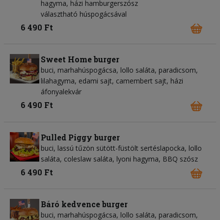
hagyma, házi hamburgerszósz
választható húspogácsával
6 490 Ft
Sweet Home burger
buci, marhahúspogácsa, lollo saláta, paradicsom,
lilahagyma, edami sajt, camembert sajt, házi
áfonyalekvár
6 490 Ft
Pulled Piggy burger
buci, lassú tűzön sütött-füstölt sertéslapocka, lollo
saláta, coleslaw saláta, lyoni hagyma, BBQ szósz
6 490 Ft
Báró kedvence burger
buci, marhahúspogácsa, lollo saláta, paradicsom,