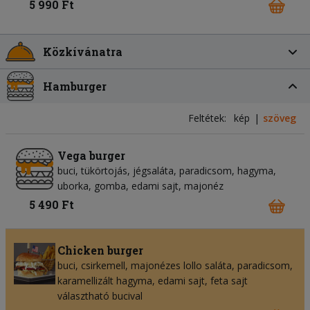
5 990 Ft
Közkívánatra
Hamburger
Feltétek:
kép
szöveg
Vega burger
buci, tükörtojás, jégsaláta, paradicsom, hagyma,
uborka, gomba, edami sajt, majonéz
5 490 Ft
Chicken burger
buci, csirkemell, majonézes lollo saláta, paradicsom,
karamellizált hagyma, edami sajt, feta sajt
választható bucival