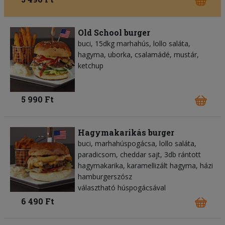
Old School burger
buci, 15dkg marhahús, lollo saláta,
hagyma, uborka, csalamádé, mustár,
ketchup
5 990 Ft
Hagymakarikás burger
buci, marhahúspogácsa, lollo saláta,
paradicsom, cheddar sajt, 3db rántott
hagymakarika, karamellizált hagyma, házi
hamburgerszósz
választható húspogácsával
6 490 Ft