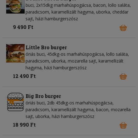
buci, 2x15dkg marhahúspogácsa, bacon, lollo saláta,
paradicsom, karamellizált hagyma, uborka, cheddar
sajt, házi hamburgerszósz
9 490 Ft
Little Bro burger
óriás buci, 45dkg-os marhahúspogácsa, lollo saláta,
paradicsom, uborka, mozarella sajt, karamellizált
hagyma, házi hamburgerszósz
12 490 Ft
Big Bro burger
óriás buci, 2db 45dkg-os marhahúspogácsa,
paradicsom, karamellizált hagyma, bacon, mozarella
sajt, uborka, házi hamburgerszósz
18 990 Ft