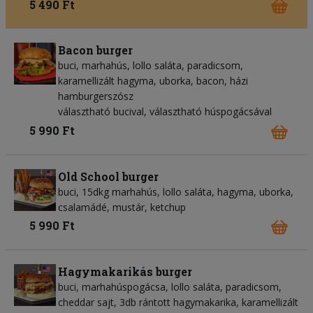
5 490 Ft
Bacon burger
buci, marhahús, lollo saláta, paradicsom,
karamellizált hagyma, uborka, bacon, házi
hamburgerszósz
választható bucival, választható húspogácsával
5 990 Ft
Old School burger
buci, 15dkg marhahús, lollo saláta, hagyma, uborka,
csalamádé, mustár, ketchup
5 990 Ft
Hagymakarikás burger
buci, marhahúspogácsa, lollo saláta, paradicsom,
cheddar sajt, 3db rántott hagymakarika, karamellizált