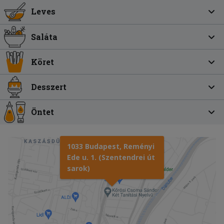
Leves
Saláta
Köret
Desszert
Öntet
1033 Budapest, Reményi
Ede u. 1. (Szentendrei út
sarok)