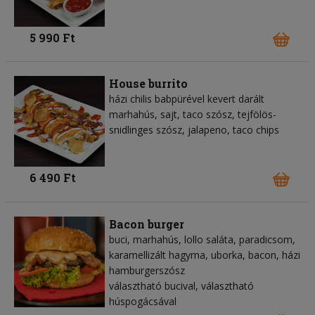
5 990 Ft
House burrito
házi chilis babpürével kevert darált
marhahús, sajt, taco szósz, tejfölös-
snidlinges szósz, jalapeno, taco chips
6 490 Ft
Bacon burger
buci, marhahús, lollo saláta, paradicsom,
karamellizált hagyma, uborka, bacon, házi
hamburgerszósz
választható bucival, választható
húspogácsával