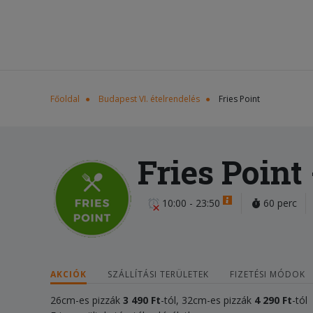
Főoldal
Budapest VI. ételrendelés
Fries Point
Fries Point
10:00 - 23:50
60 perc
AKCIÓK
SZÁLLÍTÁSI TERÜLETEK
FIZETÉSI MÓDOK
26cm-es pizzák
3 490
F
t
-tól, 32cm-es pizzák
4 2
90
Ft
-tól