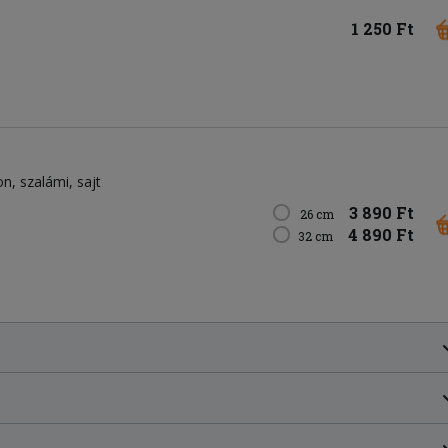
1 250 Ft
on
szalámi
sajt
3 890 Ft
26 cm
4 890 Ft
32 cm