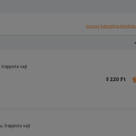
összes kategória kinyitás
trappista sajt
5 220 Ft
u
trappista sajt