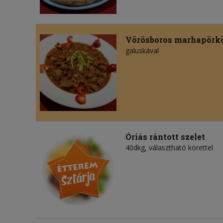
Vörösboros marhapörkö
galuskával
Óriás rántott szelet
40dkg, választható körettel