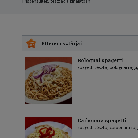
Frissensültek, tészták a kínálatban
Étterem sztárjai
Bolognai spagetti
spagetti tészta
bolognai ragu
Carbonara spagetti
spagetti tészta
carbonara rag