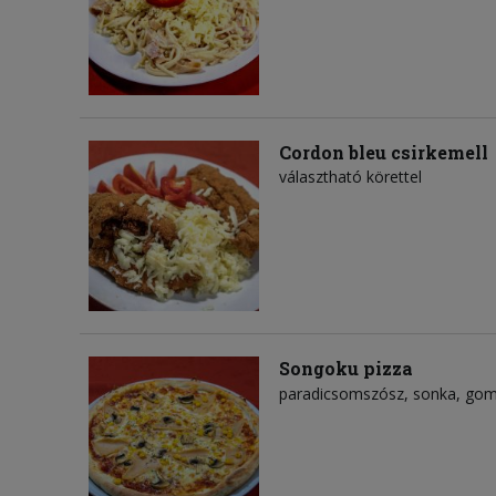
Cordon bleu csirkemell
választható körettel
Songoku pizza
paradicsomszósz
sonka
gom