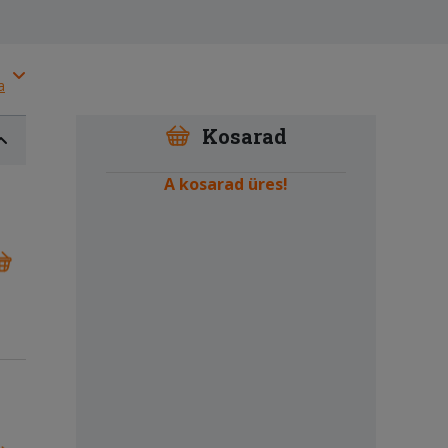
a
Kosarad
A kosarad üres!