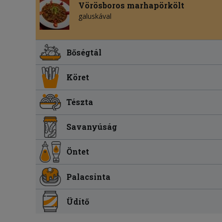
Vörösboros marhapörkölt
galuskával
Bőségtál
Köret
Tészta
Savanyúság
Öntet
Palacsinta
Üdítő