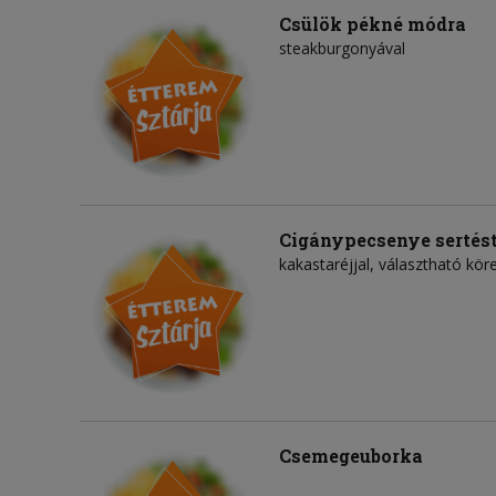
Csülök pékné módra
steakburgonyával
Cigánypecsenye sertést
kakastaréjjal, választható köre
Csemegeuborka