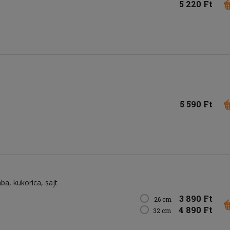
5 220 Ft
5 590 Ft
ba
kukorica
sajt
3 890 Ft
26 cm
4 890 Ft
32 cm