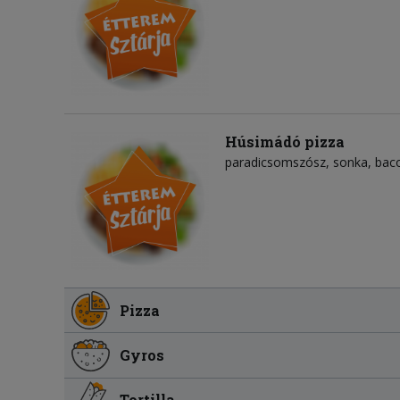
Húsimádó pizza
paradicsomszósz
sonka
bac
Pizza
Gyros
Tortilla