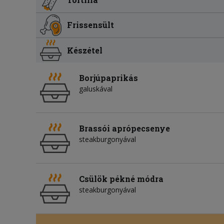
Frissensült
Készétel
Borjúpaprikás
galuskával
Brassói aprópecsenye
steakburgonyával
Csülök pékné módra
steakburgonyával