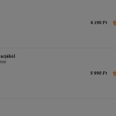
6 190 Ft
arjából
ttel
5 990 Ft