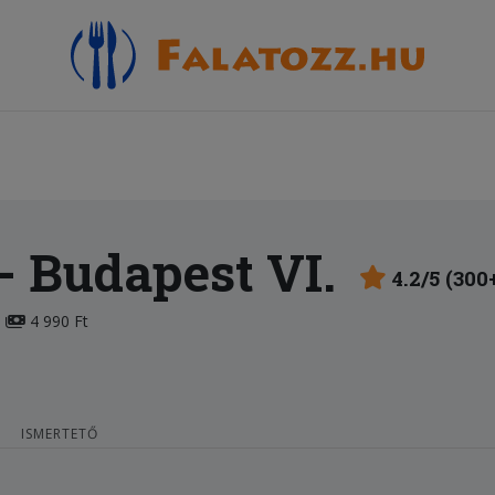
- Budapest VI.
4.2/5 (300
4 990 Ft
ISMERTETŐ