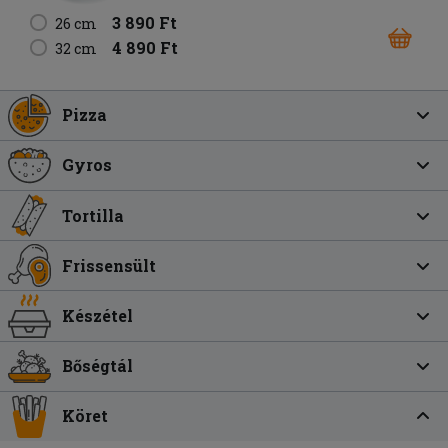
3 890 Ft
26 cm
4 890 Ft
32 cm
Pizza
Gyros
Tortilla
Frissensült
Készétel
Bőségtál
Köret