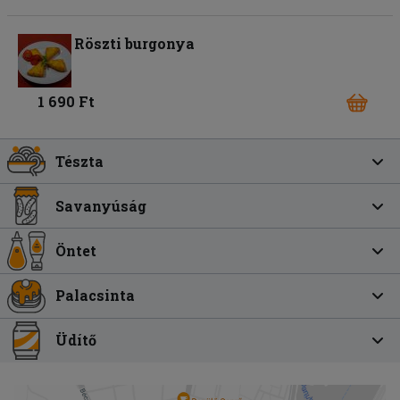
Röszti burgonya
1 690 Ft
Tészta
Savanyúság
Öntet
Palacsinta
Üdítő