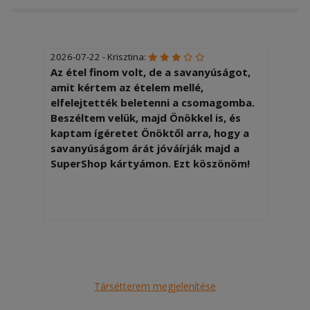
2026-07-22 - Krisztina:
Az étel finom volt, de a savanyúságot,
amit kértem az ételem mellé,
elfelejtették beletenni a csomagomba.
Beszéltem velük, majd Önökkel is, és
kaptam ígéretet Önöktől arra, hogy a
savanyúságom árát jóváírják majd a
SuperShop kártyámon. Ezt köszönöm!
Társétterem megjelenítése