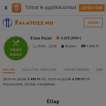
Töltsd le applikációnkat
X
LETÖLTÖM
BELÉPÉS
Fries Point
4.2/5 (300+)
10:00 - 23:50
60 perc
4 990 Ft
AKCIÓK
SZÁLLÍTÁSI TERÜLETEK
FIZETÉSI MÓDOK
ISMER
26cm-es pizzák
3 490
F
t
-tól, 32cm-es pizzák
4 2
90
Ft
-tól
Frissensültek, tészták a kínálatban
Étlap