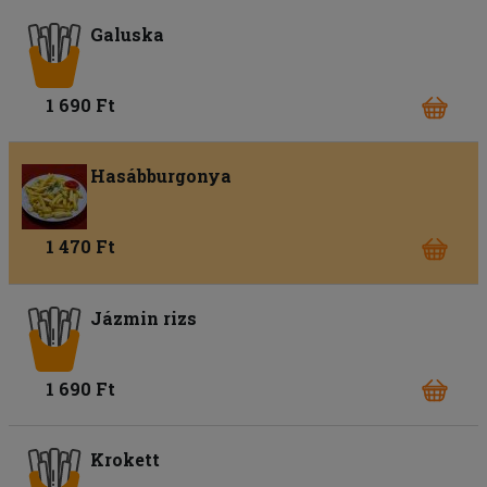
Galuska
1 690 Ft
Hasábburgonya
1 470 Ft
Jázmin rizs
1 690 Ft
Krokett