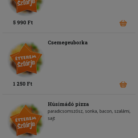
5 990 Ft
Csemegeuborka
1 250 Ft
Húsimádó pizza
paradicsomszósz
sonka
bacon
szalámi
sajt