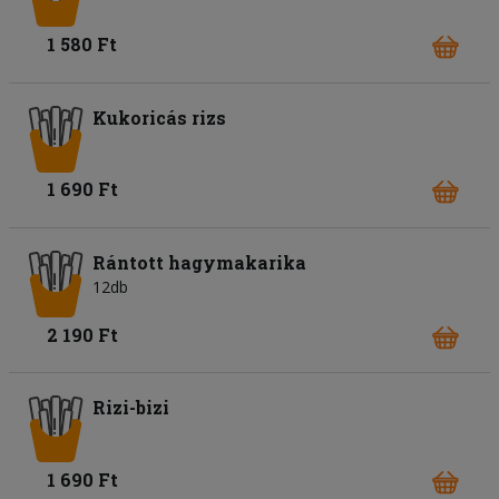
1 580 Ft
Kukoricás rizs
1 690 Ft
Rántott hagymakarika
12db
2 190 Ft
Rizi-bizi
1 690 Ft