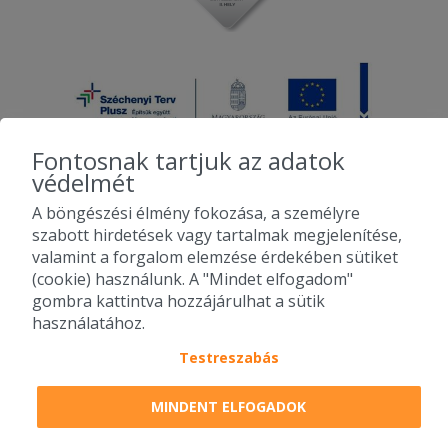
Fontosnak tartjuk az adatok
védelmét
A böngészési élmény fokozása, a személyre
2010-2026 Copyright - Falatozz.hu - Diston-line Kft.
szabott hirdetések vagy tartalmak megjelenítése,
valamint a forgalom elemzése érdekében sütiket
Pizza, gyros, hamburger, menük kedvező áron, egy helyen az összes
(cookie) használunk. A "Mindet elfogadom"
étterem ajánlata.
gombra kattintva hozzájárulhat a sütik
használatához.
Testreszabás
MINDENT ELFOGADOK