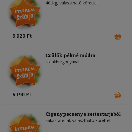
40dkg, választható körettel
6 920 Ft
Csülök pékné módra
steakburgonyával
6 190 Ft
Cigánypecsenye sertéstarjából
kakastaréjjal, választható körettel