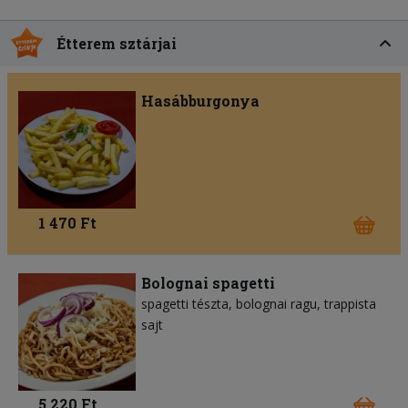
Étterem sztárjai
Hasábburgonya
1 470 Ft
Bolognai spagetti
spagetti tészta
bolognai ragu
trappista
sajt
5 220 Ft