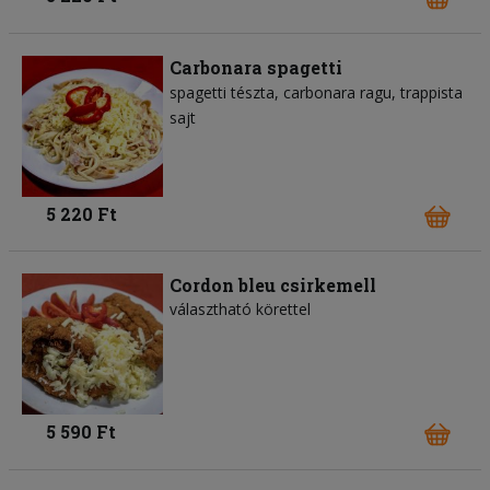
Carbonara spagetti
spagetti tészta
carbonara ragu
trappista
sajt
5 220 Ft
Cordon bleu csirkemell
választható körettel
5 590 Ft