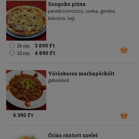
Songoku pizza
paradicsomszósz
sonka
gomba
kukorica
sajt
3 890 Ft
26 cm
4 890 Ft
32 cm
Vörösboros marhapörkölt
galuskával
6 390 Ft
Óriás rántott szelet