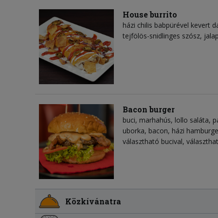
House burrito
házi chilis babpürével kevert d
tejfölös-snidlinges szósz, jala
Bacon burger
buci, marhahús, lollo saláta, 
uborka, bacon, házi hamburg
választható bucival, választh
Közkívánatra