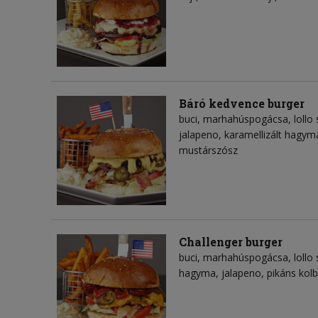
Báró kedvence burger
buci, marhahúspogácsa, lollo 
jalapeno, karamellizált hagym
mustárszósz
Challenger burger
buci, marhahúspogácsa, lollo s
hagyma, jalapeno, pikáns kolb