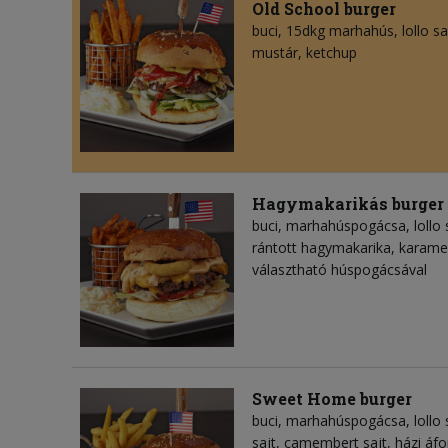
Old School burger
buci, 15dkg marhahús, lollo s
mustár, ketchup
Hagymakarikás burger
buci, marhahúspogácsa, lollo 
rántott hagymakarika, karame
választható húspogácsával
Sweet Home burger
buci, marhahúspogácsa, lollo 
sajt, camembert sajt, házi áf