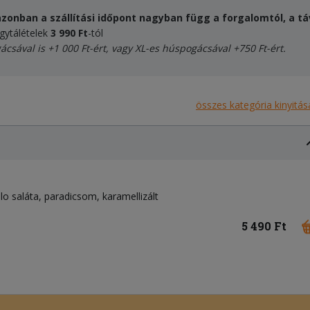
zonban a szállítási időpont nagyban függ a forgalomtól, a táv
egytálételek
3 990 Ft
-tól
ácsával
is +1 000 Ft-ért, vagy XL-es húspogácsával +750 Ft-ért.
összes kategória kinyitás
llo saláta, paradicsom, karamellizált
5 490 Ft