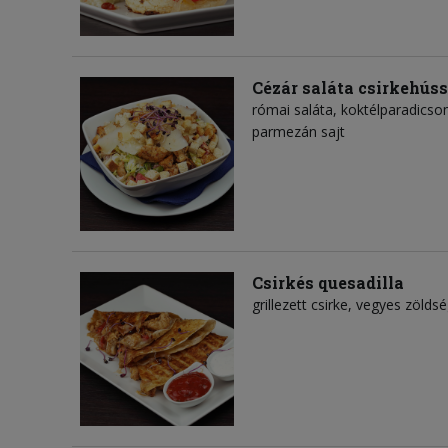
Cézár saláta csirkehúss
római saláta, koktélparadicsom
parmezán sajt
Csirkés quesadilla
grillezett csirke, vegyes zölds