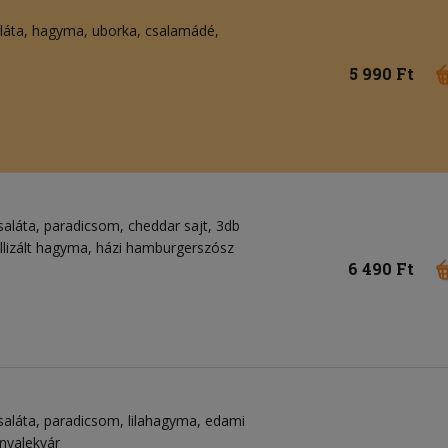
aláta, hagyma, uborka, csalamádé,
5 990 Ft
saláta, paradicsom, cheddar sajt, 3db
llizált hagyma, házi hamburgerszósz
6 490 Ft
saláta, paradicsom, lilahagyma, edami
onyalekvár