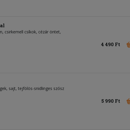
al
, csirkemell csíkok, cézár öntet,
4 490 Ft
égek, sajt, tejfölös-snidlinges szósz
5 990 Ft