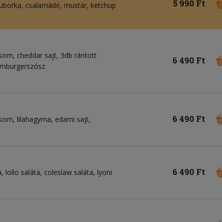
5 990 Ft
 uborka, csalamádé, mustár, ketchup
som, cheddar sajt, 3db rántott
6 490 Ft
hamburgerszósz
6 490 Ft
som, lilahagyma, edami sajt,
6 490 Ft
 lollo saláta, coleslaw saláta, lyoni