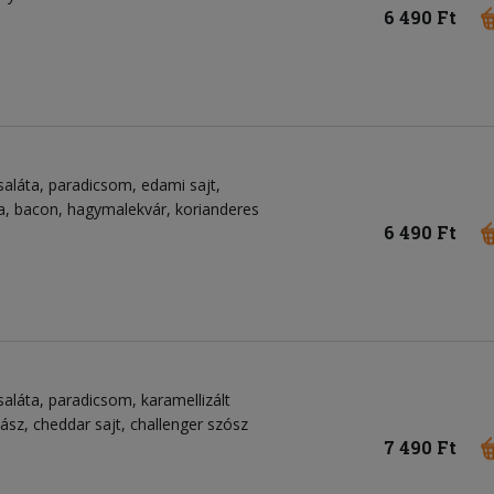
6 490 Ft
saláta, paradicsom, edami sajt,
a, bacon, hagymalekvár, korianderes
6 490 Ft
aláta, paradicsom, karamellizált
ász, cheddar sajt, challenger szósz
7 490 Ft