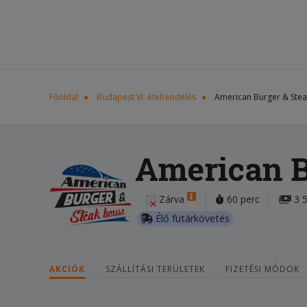
Főoldal
Budapest VI. ételrendelés
American Burger & Ste
American B
Zárva
60 perc
3 5
Élő futárkövetés
AKCIÓK
SZÁLLÍTÁSI TERÜLETEK
FIZETÉSI MÓDOK