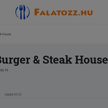
ak House
urger & Steak House
00 Ft
ISMERTETŐ