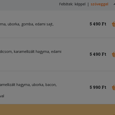
Feltétek:
képpel
szöveggel
5 490 Ft
gyma, uborka, gomba, edami sajt,
radicsom, karamellizált hagyma, edami
5 490 Ft
ramellizált hagyma, uborka, bacon,
5 990 Ft
val