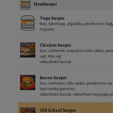
Hamburger
Vega burger
buci, tükörtojás, jégsaláta, paradicsom, ha
majonéz
Chicken burger
buci, csirkemell, majonézes lollo saláta, pa
sajt, feta sajt
választható bucival
Bacon burger
buci, marhahús, lollo saláta, paradicsom, ka
házi hamburgerszósz
választható bucival, választható húspogácsá
Old School burger