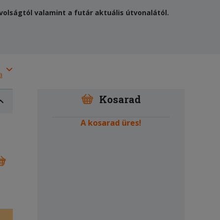
olságtól valamint a futár aktuális útvonalától.
a
Kosarad
A kosarad üres!