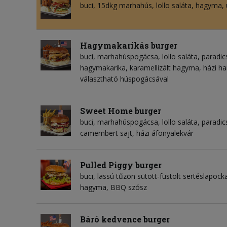
buci, 15dkg marhahús, lollo saláta, hagyma,
Hagymakarikás burger
buci, marhahúspogácsa, lollo saláta, paradic
hagymakarika, karamellizált hagyma, házi 
választható húspogácsával
Sweet Home burger
buci, marhahúspogácsa, lollo saláta, paradic
camembert sajt, házi áfonyalekvár
Pulled Piggy burger
buci, lassú tűzön sütött-füstölt sertéslapocka,
hagyma, BBQ szósz
Báró kedvence burger