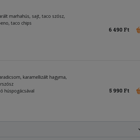
arált marhahús, sajt, taco szósz,
peno, taco chips
6 490 Ft
paradicsom, karamellizált hagyma,
erszósz
5 990 Ft
ató húspogácsával