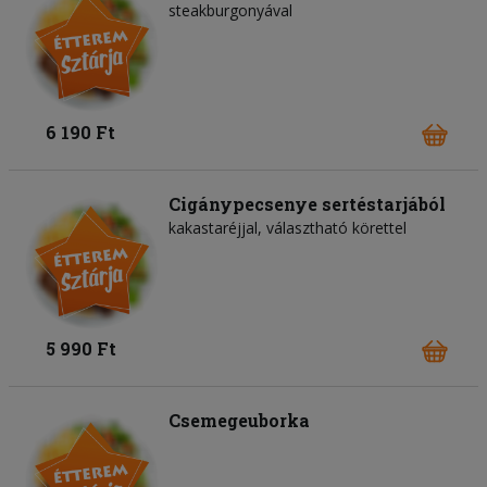
steakburgonyával
6 190 Ft
Cigánypecsenye sertéstarjából
kakastaréjjal, választható körettel
5 990 Ft
Csemegeuborka