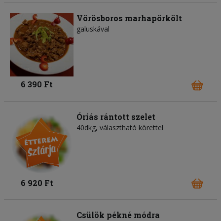
Vörösboros marhapörkölt
galuskával
6 390 Ft
Óriás rántott szelet
40dkg, választható körettel
6 920 Ft
Csülök pékné módra