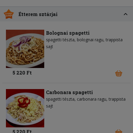
Étterem sztárjai
Bolognai spagetti
spagetti tészta
bolognai ragu
trappista
sajt
5 220 Ft
Carbonara spagetti
spagetti tészta
carbonara ragu
trappista
sajt
5 220 Ft