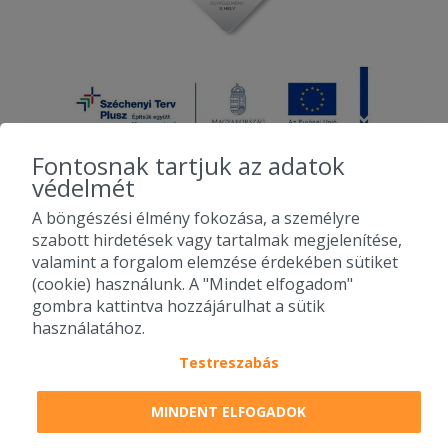
Fontosnak tartjuk az adatok
védelmét
A böngészési élmény fokozása, a személyre
2010-2026 Copyright - Falatozz.hu - Diston-line Kft.
szabott hirdetések vagy tartalmak megjelenítése,
valamint a forgalom elemzése érdekében sütiket
Pizza, gyros, hamburger, menük kedvező áron, egy helyen az összes
(cookie) használunk. A "Mindet elfogadom"
étterem ajánlata.
gombra kattintva hozzájárulhat a sütik
használatához.
Testreszabás
MINDENT ELFOGADOK