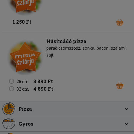
1 250 Ft
Húsimádó pizza
paradicsomszósz
sonka
bacon
szalámi
sajt
3 890 Ft
26 cm
4 890 Ft
32 cm
Pizza
Gyros