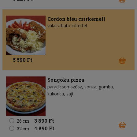
Cordon bleu csirkemell
választható körettel
5 590 Ft
Songoku pizza
paradicsomszósz
sonka
gomba
kukorica
sajt
3 890 Ft
26 cm
4 890 Ft
32 cm