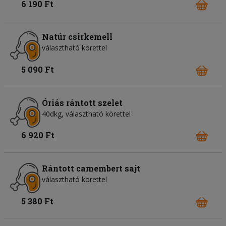
6 190 Ft
Natúr csirkemell
választható körettel
5 090 Ft
Óriás rántott szelet
40dkg, választható körettel
6 920 Ft
Rántott camembert sajt
választható körettel
5 380 Ft