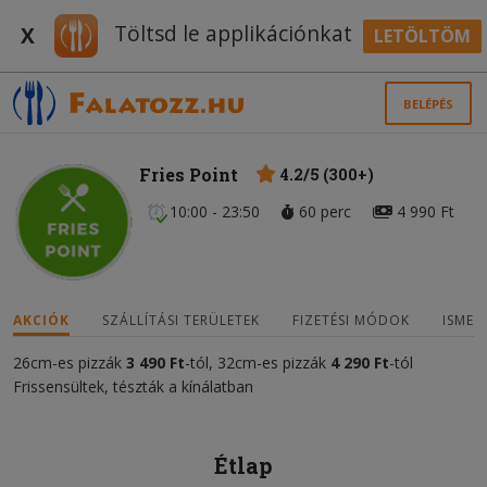
Töltsd le applikációnkat
X
LETÖLTÖM
BELÉPÉS
Fries Point
4.2/5 (300+)
10:00 - 23:50
60 perc
4 990 Ft
AKCIÓK
SZÁLLÍTÁSI TERÜLETEK
FIZETÉSI MÓDOK
ISMER
26cm-es pizzák
3 490
F
t
-tól, 32cm-es pizzák
4 2
90
Ft
-tól
Frissensültek, tészták a kínálatban
Étlap