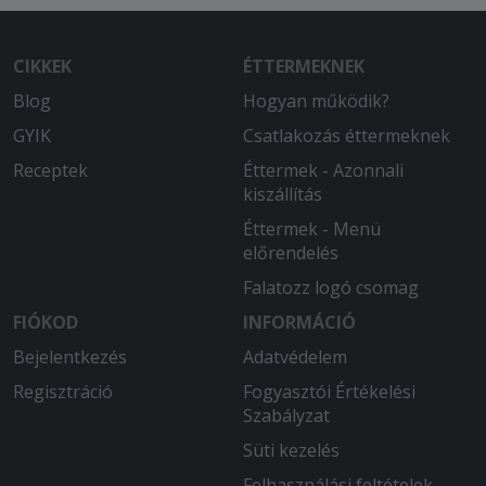
CIKKEK
ÉTTERMEKNEK
Blog
Hogyan működik?
GYIK
Csatlakozás éttermeknek
Receptek
Éttermek - Azonnali
kiszállítás
Éttermek - Menü
előrendelés
Falatozz logó csomag
FIÓKOD
INFORMÁCIÓ
Bejelentkezés
Adatvédelem
Regisztráció
Fogyasztói Értékelési
Szabályzat
Süti kezelés
Felhasználási feltételek