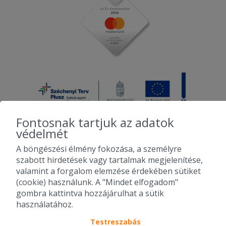
Fontosnak tartjuk az adatok
védelmét
A böngészési élmény fokozása, a személyre
2010-2026 Copyright - Falatozz.hu - Diston-line Kft.
szabott hirdetések vagy tartalmak megjelenítése,
valamint a forgalom elemzése érdekében sütiket
Pizza, gyros, hamburger, menük kedvező áron, egy helyen az összes
(cookie) használunk. A "Mindet elfogadom"
étterem ajánlata.
gombra kattintva hozzájárulhat a sütik
használatához.
Testreszabás