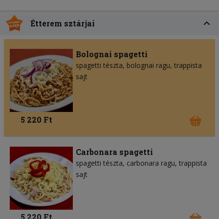
Étterem sztárjai
Bolognai spagetti
spagetti tészta
bolognai ragu
trappista
sajt
5 220 Ft
Carbonara spagetti
spagetti tészta
carbonara ragu
trappista
sajt
5 220 Ft