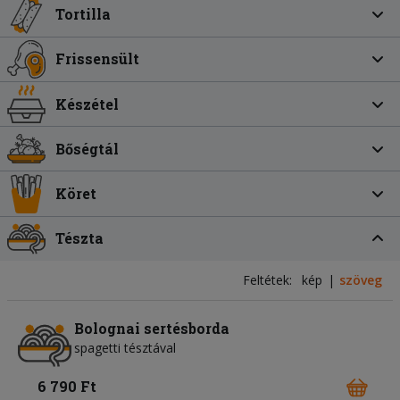
Tortilla
Frissensült
Készétel
Bőségtál
Köret
Tészta
Feltétek:
kép
szöveg
Bolognai sertésborda
spagetti tésztával
6 790 Ft