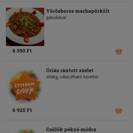
Vörösboros marhapörkölt
galuskával
6 390 Ft
Óriás rántott szelet
40dkg, választható körettel
6 920 Ft
Csülök pékné módra