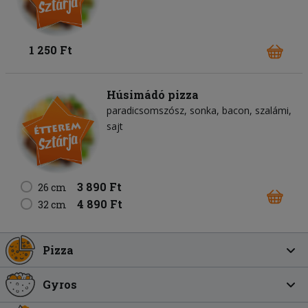
1 250 Ft
Húsimádó pizza
paradicsomszósz
sonka
bacon
szalámi
sajt
3 890 Ft
26 cm
4 890 Ft
32 cm
Pizza
Gyros