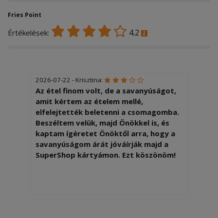
Fries Point
4.2
Értékelések:
2026-07-22 - Krisztina:
Az étel finom volt, de a savanyúságot,
amit kértem az ételem mellé,
elfelejtették beletenni a csomagomba.
Beszéltem velük, majd Önökkel is, és
kaptam ígéretet Önöktől arra, hogy a
savanyúságom árát jóváírják majd a
SuperShop kártyámon. Ezt köszönöm!