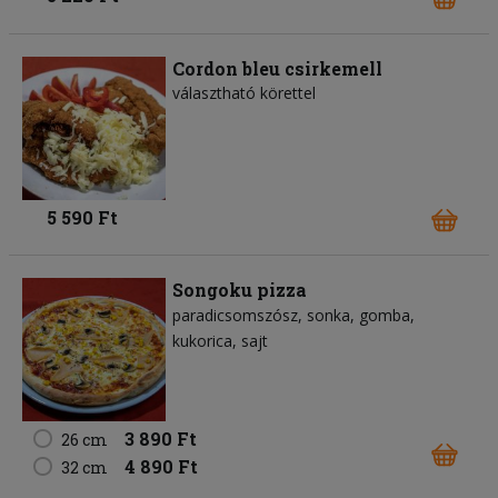
Cordon bleu csirkemell
választható körettel
5 590 Ft
Songoku pizza
paradicsomszósz
sonka
gomba
kukorica
sajt
3 890 Ft
26 cm
4 890 Ft
32 cm