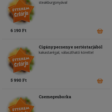
steakburgonyával
6 190 Ft
Cigánypecsenye sertéstarjából
kakastaréjjal, választható körettel
5 990 Ft
Csemegeuborka