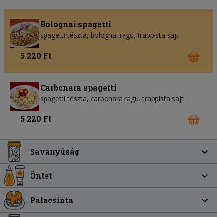
Bolognai spagetti
spagetti tészta
bolognai ragu
trappista sajt
5 220 Ft
Carbonara spagetti
spagetti tészta
carbonara ragu
trappista sajt
5 220 Ft
Savanyúság
Öntet
Palacsinta