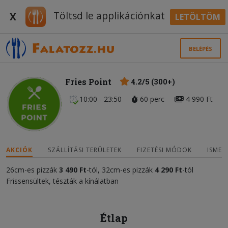
Töltsd le applikációnkat
X
LETÖLTÖM
BELÉPÉS
Fries Point
4.2/5 (300+)
10:00 - 23:50
60 perc
4 990 Ft
AKCIÓK
SZÁLLÍTÁSI TERÜLETEK
FIZETÉSI MÓDOK
ISMER
26cm-es pizzák
3 490
F
t
-tól, 32cm-es pizzák
4 2
90
Ft
-tól
Frissensültek, tészták a kínálatban
Étlap