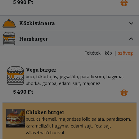
5 990 Ft
Közkívánatra
Hamburger
Feltétek:
kép
szöveg
Vega burger
buci, tükörtojás, jégsaláta, paradicsom, hagyma,
uborka, gomba, edami sajt, majonéz
5 490 Ft
Chicken burger
buci, csirkemell, majonézes lollo saláta, paradicsom,
karamellizált hagyma, edami sajt, feta sajt
választható bucival