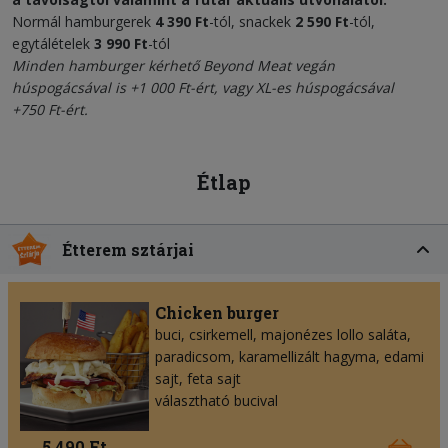
Normál hamburgerek
4 390 Ft
-tól, snackek
2 590 Ft
-tól,
egytálételek
3 990 Ft
-tól
Minden hamburger kérhető
Beyond Meat vegán
húspogácsával
is +1 000 Ft-ért, vagy XL-es húspogácsával
+750 Ft-ért.
Étlap
Étterem sztárjai
Chicken burger
buci, csirkemell, majonézes lollo saláta,
paradicsom, karamellizált hagyma, edami
sajt, feta sajt
választható bucival
5 490 Ft