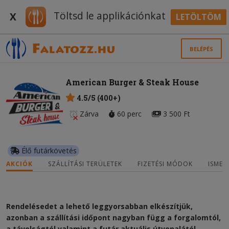
Töltsd le applikációnkat
X
LETÖLTÖM
BELÉPÉS
American Burger & Steak House
4.5/5 (400+)
Zárva
60 perc
3 500 Ft
Élő futárkövetés
AKCIÓK
SZÁLLÍTÁSI TERÜLETEK
FIZETÉSI MÓDOK
ISMER
Rendelésedet a lehető leggyorsabban elkészítjük,
azonban a szállítási időpont nagyban függ a forgalomtól,
a távolságtól valamint a futár aktuális útvonalától.