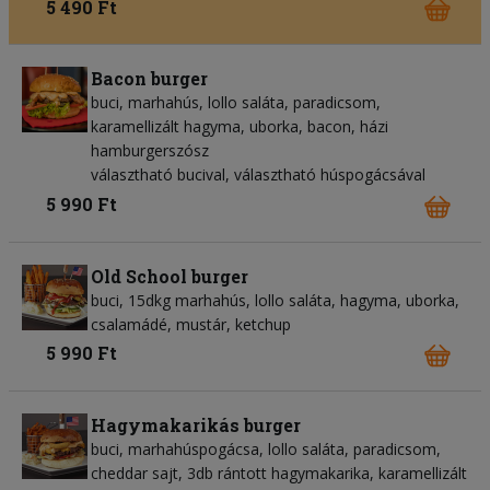
5 490 Ft
Bacon burger
buci, marhahús, lollo saláta, paradicsom,
karamellizált hagyma, uborka, bacon, házi
hamburgerszósz
választható bucival, választható húspogácsával
5 990 Ft
Old School burger
buci, 15dkg marhahús, lollo saláta, hagyma, uborka,
csalamádé, mustár, ketchup
5 990 Ft
Hagymakarikás burger
buci, marhahúspogácsa, lollo saláta, paradicsom,
cheddar sajt, 3db rántott hagymakarika, karamellizált