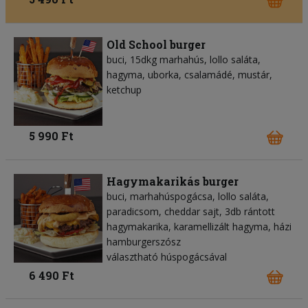
Old School burger
buci, 15dkg marhahús, lollo saláta,
hagyma, uborka, csalamádé, mustár,
ketchup
5 990 Ft
Hagymakarikás burger
buci, marhahúspogácsa, lollo saláta,
paradicsom, cheddar sajt, 3db rántott
hagymakarika, karamellizált hagyma, házi
hamburgerszósz
választható húspogácsával
6 490 Ft