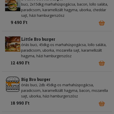
buci, 2x15dkg marhahúspogácsa, bacon, lollo saláta,
paradicsom, karamellizált hagyma, uborka, cheddar
sajt, házi hamburgerszósz
9 490 Ft
Little Bro burger
óriás buci, 45dkg-os marhahúspogácsa, lollo saláta,
paradicsom, uborka, mozarella sajt, karamellizált
hagyma, házi hamburgerszósz
12 490 Ft
Big Bro burger
óriás buci, 2db 45dkg-os marhahúspogácsa,
paradicsom, karamellizált hagyma, bacon, mozarella
sajt, uborka, házi hamburgerszósz
18 990 Ft