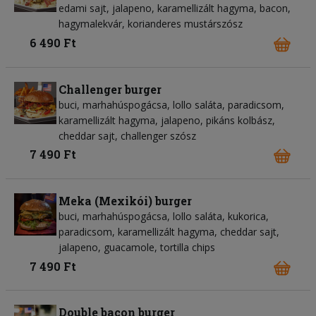
edami sajt, jalapeno, karamellizált hagyma, bacon,
hagymalekvár, korianderes mustárszósz
6 490 Ft
Challenger burger
buci, marhahúspogácsa, lollo saláta, paradicsom,
karamellizált hagyma, jalapeno, pikáns kolbász,
cheddar sajt, challenger szósz
7 490 Ft
Meka (Mexikói) burger
buci, marhahúspogácsa, lollo saláta, kukorica,
paradicsom, karamellizált hagyma, cheddar sajt,
jalapeno, guacamole, tortilla chips
7 490 Ft
Double bacon burger