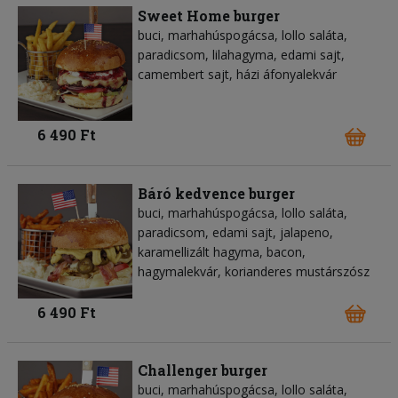
Sweet Home burger
buci, marhahúspogácsa, lollo saláta,
paradicsom, lilahagyma, edami sajt,
camembert sajt, házi áfonyalekvár
6 490 Ft
Báró kedvence burger
buci, marhahúspogácsa, lollo saláta,
paradicsom, edami sajt, jalapeno,
karamellizált hagyma, bacon,
hagymalekvár, korianderes mustárszósz
6 490 Ft
Challenger burger
buci, marhahúspogácsa, lollo saláta,