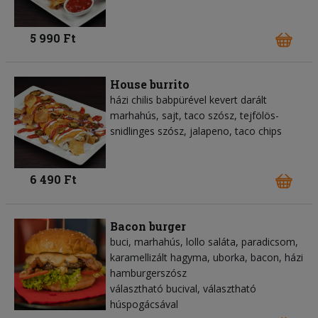
5 990 Ft
House burrito
házi chilis babpürével kevert darált
marhahús, sajt, taco szósz, tejfölös-
snidlinges szósz, jalapeno, taco chips
6 490 Ft
Bacon burger
buci, marhahús, lollo saláta, paradicsom,
karamellizált hagyma, uborka, bacon, házi
hamburgerszósz
választható bucival, választható
húspogácsával