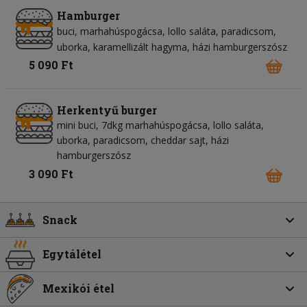
Hamburger
buci
marhahúspogácsa
lollo saláta
paradicsom
uborka
karamellizált hagyma
házi hamburgerszósz
5 090 Ft
Herkentyű burger
mini buci, 7dkg marhahúspogácsa, lollo saláta,
uborka, paradicsom, cheddar sajt, házi
hamburgerszósz
3 090 Ft
Snack
Egytálétel
Mexikói étel