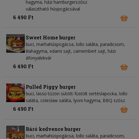
hagyma, házi hamburgerszósz
választható húspogácsával
6 490 Ft
Sweet Home burger
buci, marhahúspogácsa, lollo saláta, paradicsom,
lilahagyma, edami sajt, camembert sajt, házi
áfonyalekvár
6 490 Ft
Pulled Piggy burger
buci, lassú tűzön sütött-füstölt sertéslapocka, lollo
saláta, coleslaw saláta, lyoni hagyma, BBQ szósz
6 490 Ft
Báró kedvence burger
buci, marhahúspogácsa, lollo saláta, paradicsom,