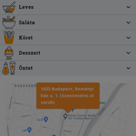
Leves
Saláta
Köret
Desszert
Öntet
1033 Budapest, Reményi
Ede u. 1. (Szentendrei út
sarok)