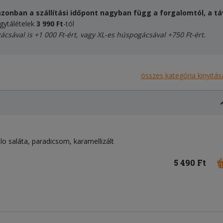
zonban a szállítási időpont nagyban függ a forgalomtól, a táv
egytálételek
3 990 Ft
-tól
ácsával
is +1 000 Ft-ért, vagy XL-es húspogácsával +750 Ft-ért.
összes kategória kinyitás
llo saláta, paradicsom, karamellizált
5 490 Ft