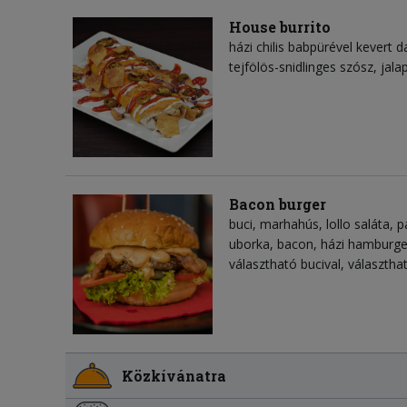
House burrito
házi chilis babpürével kevert d
tejfölös-snidlinges szósz, jala
Bacon burger
buci, marhahús, lollo saláta, 
uborka, bacon, házi hamburg
választható bucival, választh
Közkívánatra