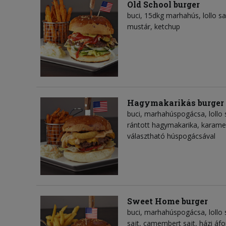
Old School burger
buci, 15dkg marhahús, lollo s
mustár, ketchup
Hagymakarikás burger
buci, marhahúspogácsa, lollo 
rántott hagymakarika, karame
választható húspogácsával
Sweet Home burger
buci, marhahúspogácsa, lollo 
sajt, camembert sajt, házi áf