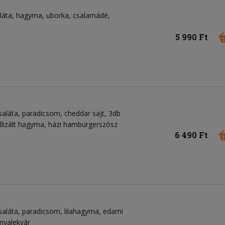
aláta, hagyma, uborka, csalamádé,
5 990 Ft
saláta, paradicsom, cheddar sajt, 3db
llizált hagyma, házi hamburgerszósz
6 490 Ft
saláta, paradicsom, lilahagyma, edami
onyalekvár