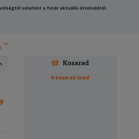
olságtól valamint a futár aktuális útvonalától.
a
Kosarad
A kosarad üres!