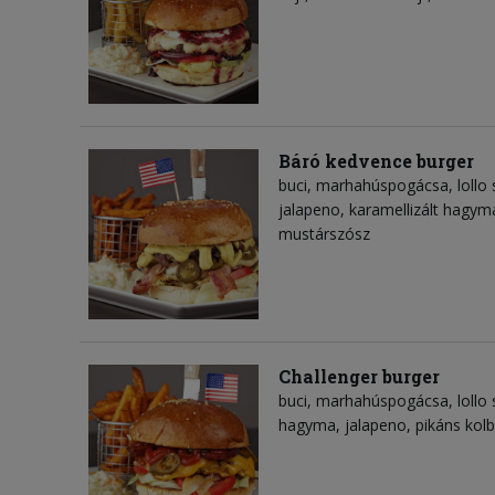
Báró kedvence burger
buci, marhahúspogácsa, lollo 
jalapeno, karamellizált hagym
mustárszósz
Challenger burger
buci, marhahúspogácsa, lollo s
hagyma, jalapeno, pikáns kolb