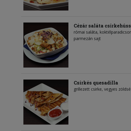
Cézár saláta csirkehúss
római saláta, koktélparadicsom
parmezán sajt
Csirkés quesadilla
grillezett csirke, vegyes zölds