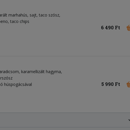
arált marhahús, sajt, taco szósz,
peno, taco chips
6 490 Ft
paradicsom, karamellizált hagyma,
erszósz
5 990 Ft
ató húspogácsával