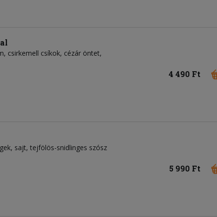
al
, csirkemell csíkok, cézár öntet,
4 490 Ft
égek, sajt, tejfölös-snidlinges szósz
5 990 Ft