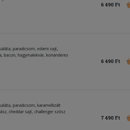
6 490 Ft
saláta, paradicsom, edami sajt,
a, bacon, hagymalekvár, korianderes
6 490 Ft
aláta, paradicsom, karamellizált
ász, cheddar sajt, challenger szósz
7 490 Ft