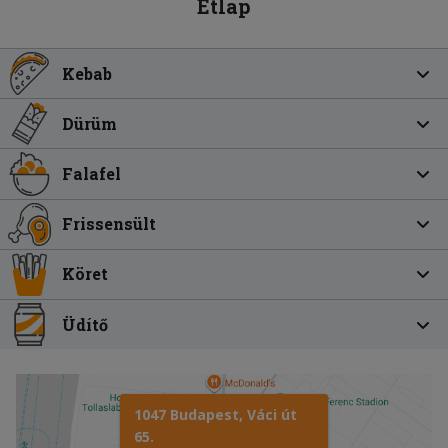
Étlap
Kebab
Dürüm
Falafel
Frissensült
Köret
Üdítő
1047 Budapest, Váci út
65.