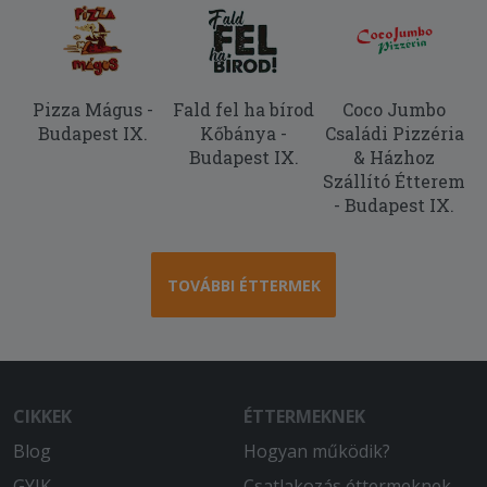
Pizza Mágus -
Fald fel ha bírod
Coco Jumbo
Budapest IX.
Kőbánya -
Családi Pizzéria
Budapest IX.
& Házhoz
Szállító Étterem
- Budapest IX.
TOVÁBBI ÉTTERMEK
CIKKEK
ÉTTERMEKNEK
Blog
Hogyan működik?
GYIK
Csatlakozás éttermeknek