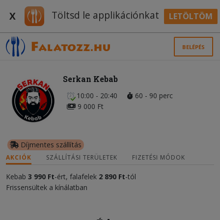
Töltsd le applikációnkat
X
LETÖLTÖM
BELÉPÉS
Serkan Kebab
10:00 - 20:40
60 - 90 perc
9 000 Ft
Díjmentes szállítás
AKCIÓK
SZÁLLÍTÁSI TERÜLETEK
FIZETÉSI MÓDOK
Kebab
3 990 Ft
-ért, falafelek
2 890 Ft
-tól
Frissensültek a kínálatban