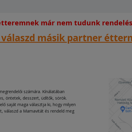
 étteremnek már nem tudunk rendelést
 válaszd másik partner étte
a megrendelői számára. Kínálatában
os, öntetek, desszert, üdítők, sörök.
lő saját maga választja ki, hogy milyen
ket, válaszd a Mamavitát és rendeld meg