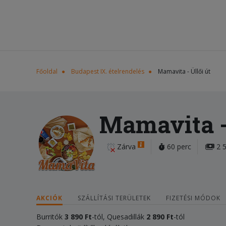
Főoldal
Budapest IX. ételrendelés
Mamavita - Üllői út
Mamavita - 
Zárva
60 perc
2 5
AKCIÓK
SZÁLLÍTÁSI TERÜLETEK
FIZETÉSI MÓDOK
Burritók
3 890 Ft
-tól, Quesadillák
2 890 Ft
-tól