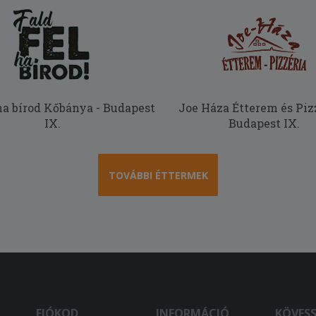
 ha bírod Kőbánya - Budapest
Joe Háza Étterem és Pizz
IX.
Budapest IX.
TOVÁBBI ÉTTERMEK
FIÓKOD
INFORMÁCIÓ
KÖVES