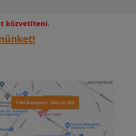
 közvetíteni.
rmünket!
1184 Budapest, Üllői út 302.