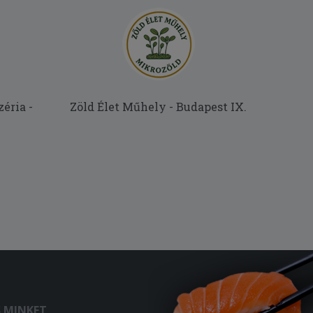
éria -
Zöld Élet Műhely - Budapest IX.
S MINKET