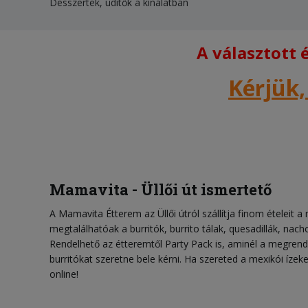
Desszertek, üdítők a kínálatban
A választott
Kérjük,
Mamavita - Üllői út ismertető
A Mamavita Étterem az Üllői útról szállítja finom ételeit 
megtalálhatóak a burritók, burrito tálak, quesadillák, nach
Rendelhető az étteremtől Party Pack is, aminél a megrende
burritókat szeretne bele kérni. Ha szereted a mexikói íze
online!