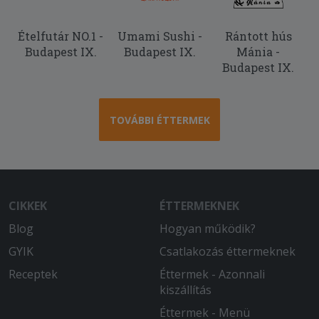
Ételfutár NO.1 -
Umami Sushi -
Rántott hús
Budapest IX.
Budapest IX.
Mánia -
Budapest IX.
TOVÁBBI ÉTTERMEK
CIKKEK
ÉTTERMEKNEK
Blog
Hogyan működik?
GYIK
Csatlakozás éttermeknek
Receptek
Éttermek - Azonnali
kiszállítás
Éttermek - Menü