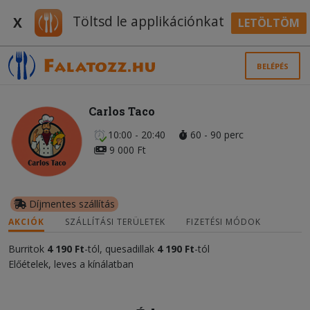
Töltsd le applikációnkat
X
LETÖLTÖM
BELÉPÉS
Carlos Taco
10:00 - 20:40
60 - 90 perc
9 000 Ft
Díjmentes szállítás
AKCIÓK
SZÁLLÍTÁSI TERÜLETEK
FIZETÉSI MÓDOK
Burritok
4 190 Ft
-tól, quesadillak
4 190 Ft
-tól
Előételek, leves a kínálatban