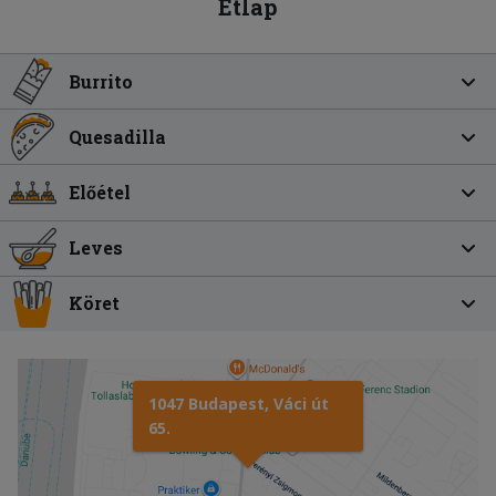
Étlap
Burrito
Quesadilla
Előétel
Leves
Köret
1047 Budapest, Váci út
65.