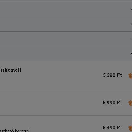
sirkemell
5 390 Ft
5 990 Ft
5 490 Ft
asztható körettel