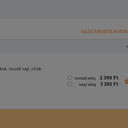
összes kategória kinyitás
íkok
reszelt sajt
cézár
2 390 Ft
normál adag
3 350 Ft
nagy adag