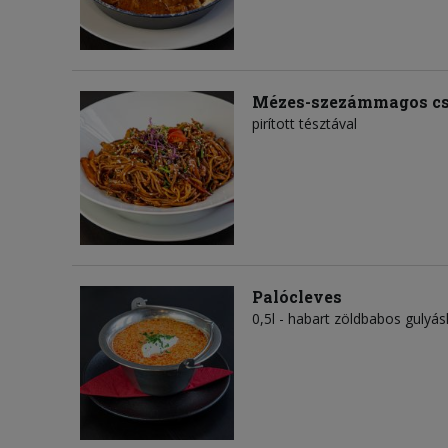
Mézes-szezámmagos cs
pirított tésztával
Palócleves
0,5l - habart zöldbabos gulyás