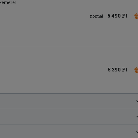
rkemellel
5 490 Ft
normál
5 390 Ft