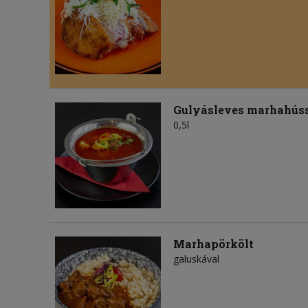
Gulyásleves marhahús
0,5l
Marhapörkölt
galuskával