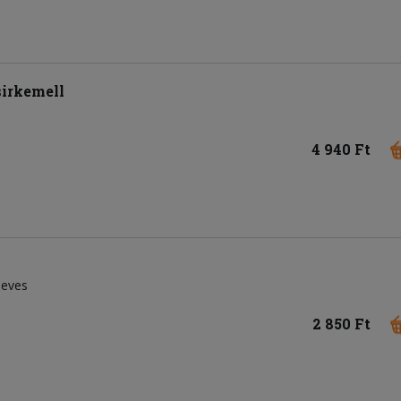
irkemell
4 940 Ft
leves
2 850 Ft