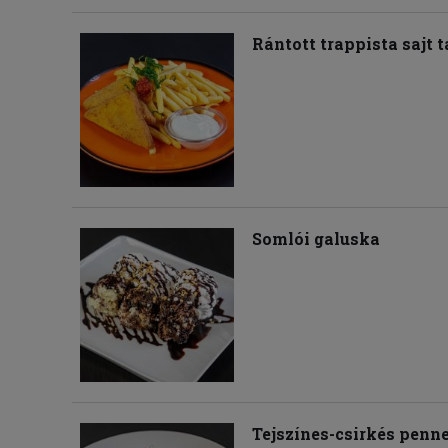
Rántott trappista sajt 
Somlói galuska
Tejszínes-csirkés penn