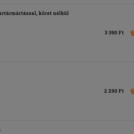
tartármártással, köret nélkül
3 390 Ft
2 290 Ft
e