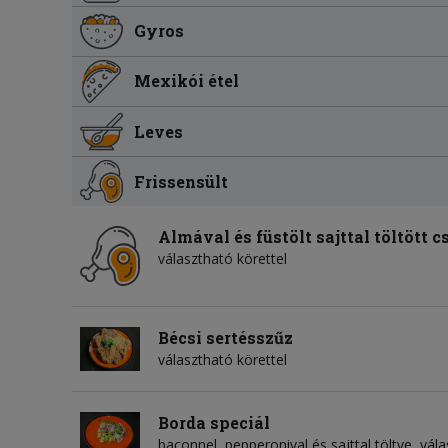
Gyros
Mexikói étel
Leves
Frissensült
Almával és füstölt sajttal töltött c
választható körettel
Bécsi sertésszűz
választható körettel
Borda speciál
baconnel, pepperonival és sajttal töltve, vál