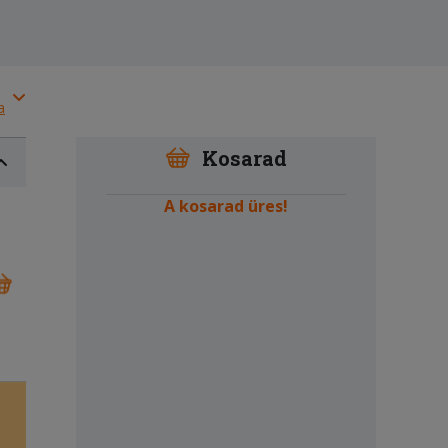
a
Kosarad
A kosarad üres!