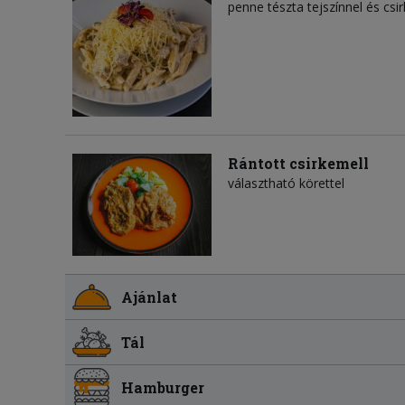
penne tészta tejszínnel és csi
Rántott csirkemell
választható körettel
Ajánlat
Tál
Hamburger