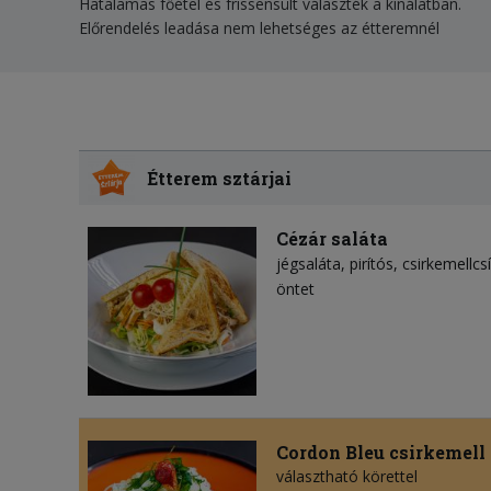
Hatalamas főétel és frissensült választék a kínálatban.
Előrendelés leadása nem lehetséges az étteremnél
Étterem sztárjai
Cézár saláta
jégsaláta
pirítós
csirkemellcs
öntet
Cordon Bleu csirkemell
választható körettel