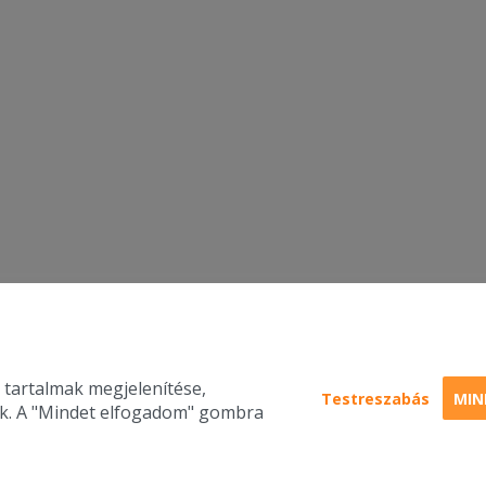
 tartalmak megjelenítése,
Testreszabás
MIN
nk. A "Mindet elfogadom" gombra