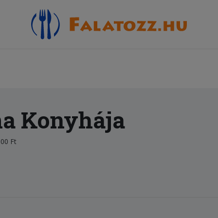
a Konyhája
00 Ft