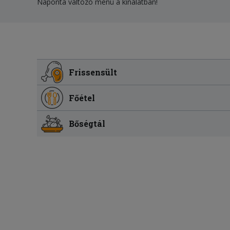
Naponta változó menü a kínálatban!
Frissensült
Főétel
Bőségtál