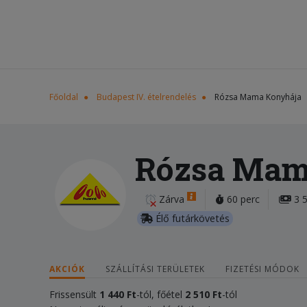
Főoldal
Budapest IV. ételrendelés
Rózsa Mama Konyhája
Rózsa Mam
Zárva
60 perc
3 5
Élő futárkövetés
AKCIÓK
SZÁLLÍTÁSI TERÜLETEK
FIZETÉSI MÓDOK
Frissensült
1 440 Ft
-tól, főétel
2 510 Ft
-tól