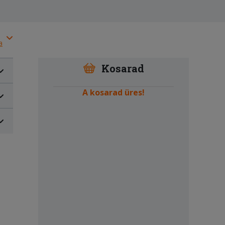
a
Kosarad
A kosarad üres!