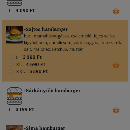
4 090 Ft
L
-Sajtos hamburger
buci
marhahúspogácsa
csalamádé
fejes saláta
kígyóuborka
paradicsom
vöröshagyma
mozzarella
sajt
majonéz
ketchup
mustár
3 290 Ft
L
4 690 Ft
XL
5 590 Ft
XXL
-Sárkányölő hamburger
3 199 Ft
L
-Sima hamburger