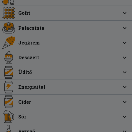
Gofri
Palacsinta
Jégkrém
Desszert
Üdítő
Energiaital
Cider
Sör
Pezsgő