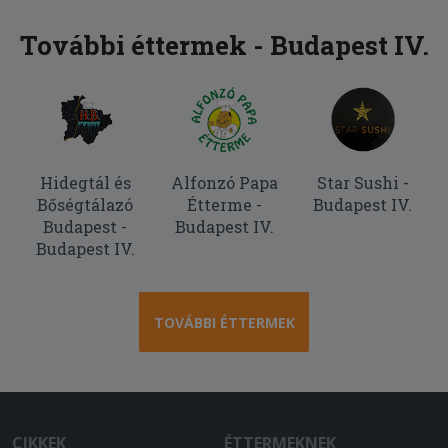
További éttermek - Budapest IV.
Hidegtál és
Alfonzó Papa
Star Sushi -
Bőségtálazó
Étterme -
Budapest IV.
Budapest -
Budapest IV.
Budapest IV.
TOVÁBBI ÉTTERMEK
CIKKEK
ÉTTERMEKNEK