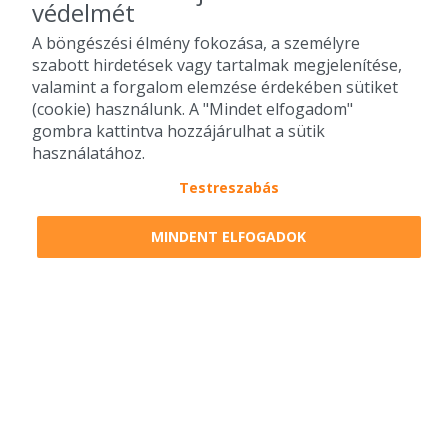
védelmét
A böngészési élmény fokozása, a személyre
szabott hirdetések vagy tartalmak megjelenítése,
valamint a forgalom elemzése érdekében sütiket
(cookie) használunk. A "Mindet elfogadom"
gombra kattintva hozzájárulhat a sütik
használatához.
Testreszabás
2010-2026 Copyright - Falatozz.hu - Diston-line Kft.
MINDENT ELFOGADOK
Pizza, gyros, hamburger, menük kedvező áron, egy helyen az összes
étterem ajánlata.
0
tétel a kosárban
Megrendelem
Megrendelem
0 Ft