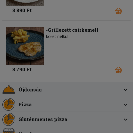
3 890 Ft
-Grillezett csirkemell
köret nélkül
3 790 Ft
Újdonság
Pizza
Gluténmentes pizza