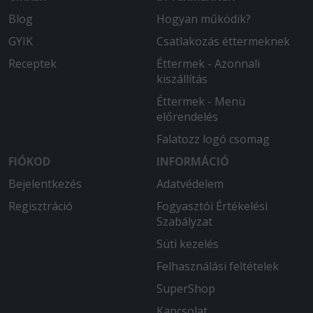
Blog
Hogyan működik?
GYIK
Csatlakozás éttermeknek
Receptek
Éttermek - Azonnali
kiszállítás
Éttermek - Menü
előrendelés
Falatozz logó csomag
FIÓKOD
INFORMÁCIÓ
Bejelentkezés
Adatvédelem
Regisztráció
Fogyasztói Értékelési
Szabályzat
Süti kezelés
Felhasználási feltételek
SuperShop
Kapcsolat