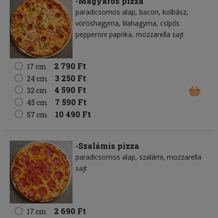
-Magyaros pizza
paradicsomos alap
bacon
kolbász
vöröshagyma
lilahagyma
csípős
pepperoni paprika
mozzarella sajt
2 790 Ft
17 cm
3 250 Ft
24 cm
4 590 Ft
32 cm
7 590 Ft
45 cm
10 490 Ft
57 cm
-Szalámis pizza
paradicsomos alap
szalámi
mozzarella
sajt
2 690 Ft
17 cm