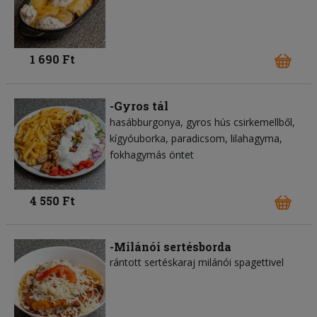
1 690 Ft
-Gyros tál
hasábburgonya
gyros hús csirkemellből
kígyóuborka
paradicsom
lilahagyma
fokhagymás öntet
4 550 Ft
-Milánói sertésborda
rántott sertéskaraj milánói spagettivel