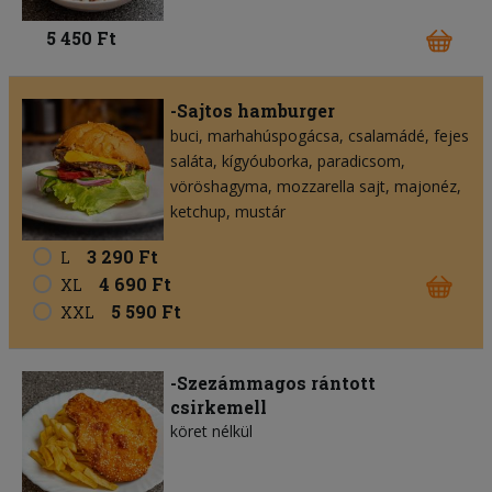
5 450 Ft
-Sajtos hamburger
buci
marhahúspogácsa
csalamádé
fejes
saláta
kígyóuborka
paradicsom
vöröshagyma
mozzarella sajt
majonéz
ketchup
mustár
3 290 Ft
L
4 690 Ft
XL
5 590 Ft
XXL
-Szezámmagos rántott
csirkemell
köret nélkül