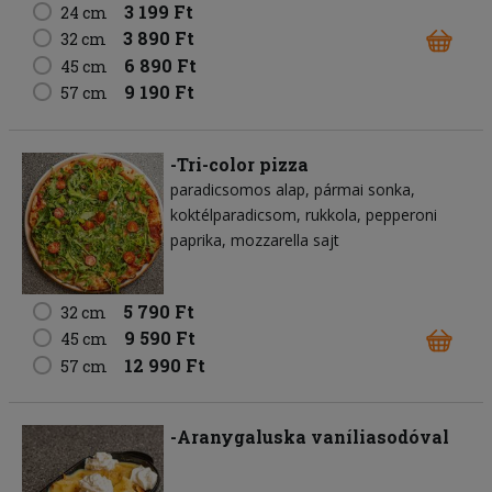
3 199 Ft
24 cm
3 890 Ft
32 cm
6 890 Ft
45 cm
9 190 Ft
57 cm
-Tri-color pizza
paradicsomos alap
pármai sonka
koktélparadicsom
rukkola
pepperoni
paprika
mozzarella sajt
5 790 Ft
32 cm
9 590 Ft
45 cm
12 990 Ft
57 cm
-Aranygaluska vaníliasodóval