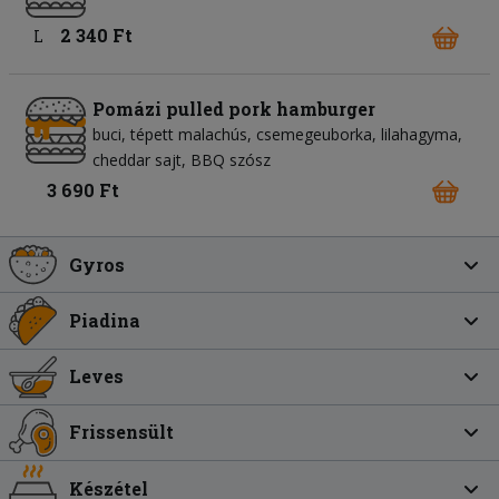
2 340 Ft
L
Pomázi pulled pork hamburger
buci
tépett malachús
csemegeuborka
lilahagyma
cheddar sajt
BBQ szósz
3 690 Ft
Gyros
Piadina
Leves
Frissensült
Készétel