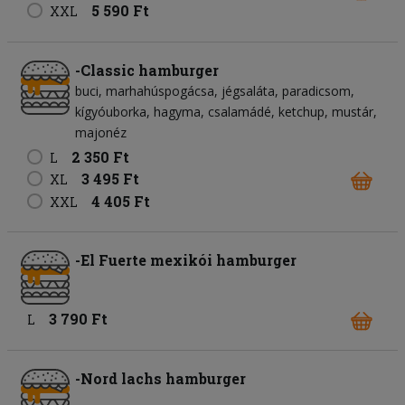
5 590 Ft
XXL
-Classic hamburger
buci
marhahúspogácsa
jégsaláta
paradicsom
kígyóuborka
hagyma
csalamádé
ketchup
mustár
majonéz
2 350 Ft
L
3 495 Ft
XL
4 405 Ft
XXL
-El Fuerte mexikói hamburger
3 790 Ft
L
-Nord lachs hamburger