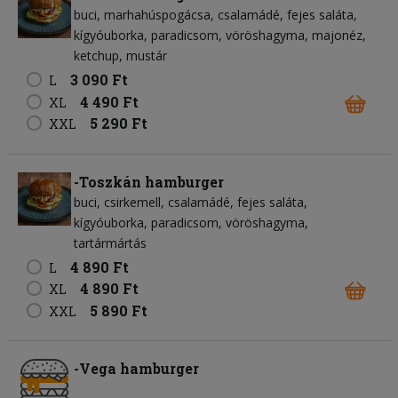
buci
marhahúspogácsa
csalamádé
fejes saláta
kígyóuborka
paradicsom
vöröshagyma
majonéz
ketchup
mustár
3 090 Ft
L
4 490 Ft
XL
5 290 Ft
XXL
-Toszkán hamburger
buci
csirkemell
csalamádé
fejes saláta
kígyóuborka
paradicsom
vöröshagyma
tartármártás
4 890 Ft
L
4 890 Ft
XL
5 890 Ft
XXL
-Vega hamburger