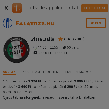
Töltsd le applikációnkat
X
LETÖLTÖM
BELÉPÉS
Pizza Italia
4.3/5 (200+)
11:00 - 22:55
60 perc
2 000 Ft - 4 000 Ft
AKCIÓK
SZÁLLÍTÁSI TERÜLETEK
FIZETÉSI MÓDOK
17cm-es pizzák
2 390 Ft
-tól, 24cm-es pizzák
2 899 Ft
-tól, 32cm-
es pizzák
3 690 Ft
-tól, 45cm-es pizzák
6 290 Ft
-tól, 57cm-es
pizzák
8 690 Ft
-tól
Gyros tál, hamburgerek, levesek, frissensültek a kínálatban