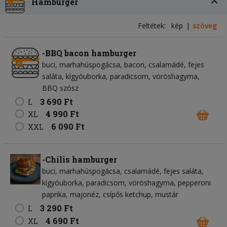
Hamburger
Feltétek:
kép
szöveg
-BBQ bacon hamburger
buci
marhahúspogácsa
bacon
csalamádé
fejes
saláta
kígyóuborka
paradicsom
vöröshagyma
BBQ szósz
3 690 Ft
L
4 990 Ft
XL
6 090 Ft
XXL
-Chilis hamburger
buci
marhahúspogácsa
csalamádé
fejes saláta
kígyóuborka
paradicsom
vöröshagyma
pepperoni
paprika
majonéz
csípős ketchup
mustár
3 290 Ft
L
4 690 Ft
XL