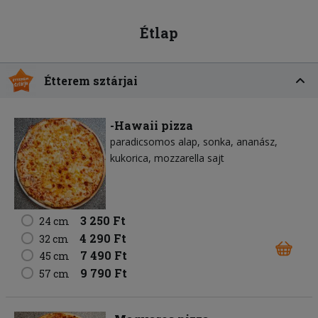
Étlap
Étterem sztárjai
-Hawaii pizza
paradicsomos alap
sonka
ananász
kukorica
mozzarella sajt
3 250 Ft
24 cm
4 290 Ft
32 cm
7 490 Ft
45 cm
9 790 Ft
57 cm