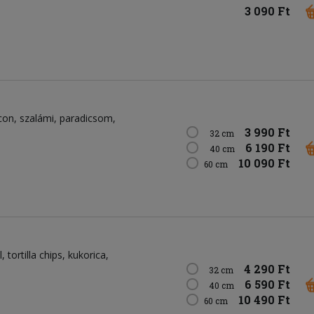
3 090 Ft
con
szalámi
paradicsom
3 990 Ft
32 cm
6 190 Ft
40 cm
10 090 Ft
60 cm
l
tortilla chips
kukorica
4 290 Ft
32 cm
6 590 Ft
40 cm
10 490 Ft
60 cm