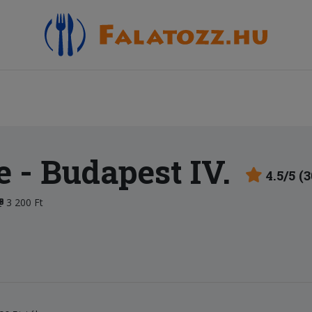
e
- Budapest IV.
4.5/5 (
3 200 Ft