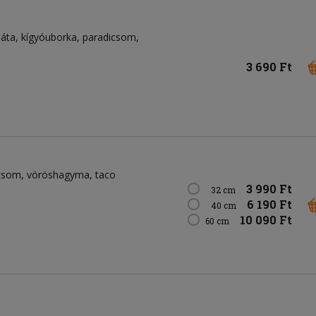
láta
kígyóuborka
paradicsom
3 690 Ft
csom
vöröshagyma
taco
3 990 Ft
32 cm
6 190 Ft
40 cm
10 090 Ft
60 cm