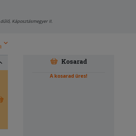
 dűlő, Káposztásmegyer II.
a
Kosarad
A kosarad üres!