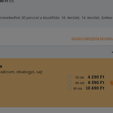
90 Ft
-tól.
vekedhet 30 perccel a kiszállítás: 16. kerület, 14. kerület, Székes
összes kategória kinyitás
a
radicsom
olívabogyó
sajt
4 290 Ft
32 cm
6 590 Ft
40 cm
10 490 Ft
60 cm