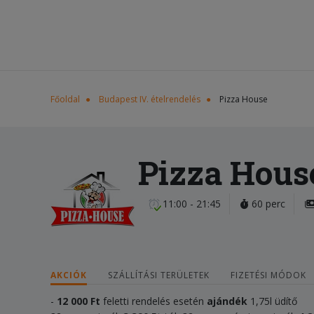
Főoldal
Budapest IV. ételrendelés
Pizza House
Pizza Hous
11:00 - 21:45
60 perc
AKCIÓK
SZÁLLÍTÁSI TERÜLETEK
FIZETÉSI MÓDOK
-
12 000
Ft
feletti rendelés esetén
ajándék
1,75l üdítő