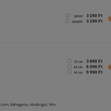
3 290 Ft
penne
3 290 Ft
spagetti
3 890 Ft
32 cm
6 090 Ft
40 cm
9 990 Ft
60 cm
icsom
lilahagyma
olívabogyó
feta