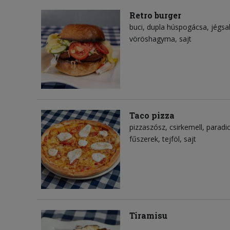
Retro burger
buci
dupla húspogácsa
jégsa
vöröshagyma
sajt
Taco pizza
pizzaszósz
csirkemell
paradi
fűszerek
tejföl
sajt
Tiramisu