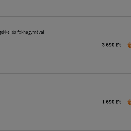
égekkel és fokhagymával
3 690 Ft
1 690 Ft