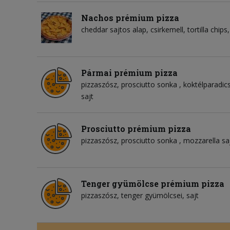
Nachos prémium pizza
cheddar sajtos alap
csirkemell
tortilla chips
Pármai prémium pizza
pizzaszósz
prosciutto sonka
koktélparadi
sajt
Prosciutto prémium pizza
pizzaszósz
prosciutto sonka
mozzarella sa
Tenger gyümölcse prémium pizza
pizzaszósz
tenger gyümölcsei
sajt