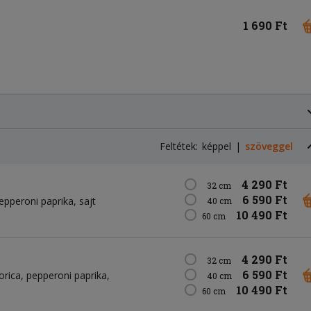
1 690 Ft
Feltétek:
képpel
szöveggel
4 290 Ft
32 cm
6 590 Ft
epperoni paprika
sajt
40 cm
10 490 Ft
60 cm
4 290 Ft
32 cm
6 590 Ft
orica
pepperoni paprika
40 cm
10 490 Ft
60 cm