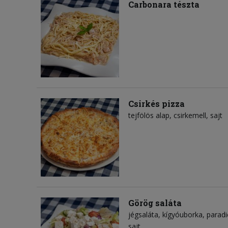
Carbonara tészta
Csirkés pizza
tejfölös alap
csirkemell
sajt
Görög saláta
jégsaláta
kígyóuborka
parad
sajt