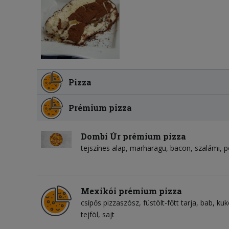
Pizza
Prémium pizza
Dombi Úr prémium pizza
tejszínes alap
marharagu
bacon
szalámi
p
Mexikói prémium pizza
csípős pizzaszósz
füstölt-főtt tarja
bab
kuk
tejföl
sajt