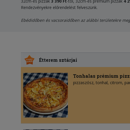
32cm-es pizzák
3 390 Ft
-tól, 32cm-es prémium pizzák
4 2
Rendezvényekre előrendelést felveszünk.
Ebédidőben és vacsoraidőben az alábbi területekre megnö
Étterem sztárjai
Tonhalas prémium pizz
pizzaszósz
tonhal
citrom
pa