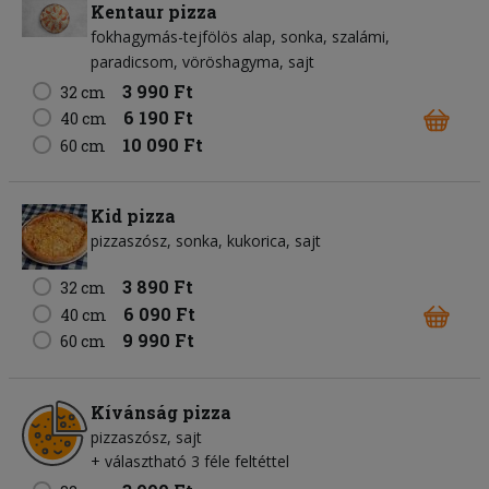
Kentaur pizza
fokhagymás-tejfölös alap
sonka
szalámi
paradicsom
vöröshagyma
sajt
3 990 Ft
32 cm
6 190 Ft
40 cm
10 090 Ft
60 cm
Kid pizza
pizzaszósz
sonka
kukorica
sajt
3 890 Ft
32 cm
6 090 Ft
40 cm
9 990 Ft
60 cm
Kívánság pizza
pizzaszósz
sajt
+ választható 3 féle feltéttel