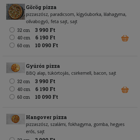
Görög pizza
pizzaszósz
paradicsom
kígyóuborka
lilahagyma
olívabogyó
feta sajt
sajt
3 990 Ft
32 cm
6 190 Ft
40 cm
10 090 Ft
60 cm
Gyúrós pizza
BBQ alap
tükörtojás
csirkemell
bacon
sajt
3 990 Ft
32 cm
6 190 Ft
40 cm
10 090 Ft
60 cm
Hangover pizza
pizzaszósz
szalámi
fokhagyma
gomba
hegyes
erős
sajt
3 990 Ft