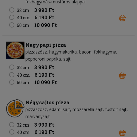
fokhagymás-mustáros alappal
3 990 Ft
32 cm
6 190 Ft
40 cm
10 090 Ft
60 cm
Nagypapi pizza
pizzaszósz
hagymakarika
bacon
fokhagyma
pepperoni paprika
sajt
3 990 Ft
32 cm
6 190 Ft
40 cm
10 090 Ft
60 cm
Négysajtos pizza
pizzaszósz
edami sajt
mozzarella sajt
füstölt sajt
márványsajt
3 990 Ft
32 cm
6 190 Ft
40 cm