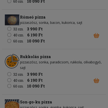
10 090 Ft
60 cm
Rómeó pizza
pizzaszósz
sonka
bacon
kukorica
sajt
3 990 Ft
32 cm
6 190 Ft
40 cm
10 090 Ft
60 cm
Rukkolás pizza
pizzaszósz
sonka
paradicsom
rukkola
olívabogyó
sajt
3 990 Ft
32 cm
6 190 Ft
40 cm
10 090 Ft
60 cm
Son-go-ku pizza
pizzaszósz
sonka
gomba
kukorica
sajt