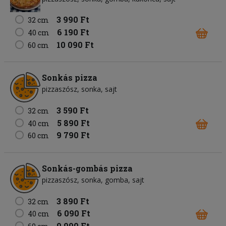
3 990 Ft
32 cm
6 190 Ft
40 cm
10 090 Ft
60 cm
Sonkás pizza
pizzaszósz
sonka
sajt
3 590 Ft
32 cm
5 890 Ft
40 cm
9 790 Ft
60 cm
Sonkás-gombás pizza
pizzaszósz
sonka
gomba
sajt
3 890 Ft
32 cm
6 090 Ft
40 cm
9 990 Ft