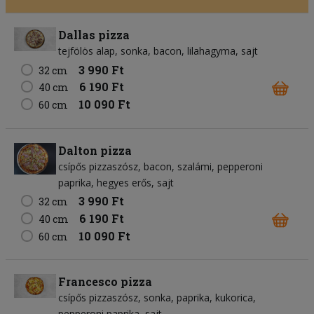
Dallas pizza
tejfölös alap
sonka
bacon
lilahagyma
sajt
3 990 Ft
32 cm
6 190 Ft
40 cm
10 090 Ft
60 cm
Dalton pizza
csípős pizzaszósz
bacon
szalámi
pepperoni
paprika
hegyes erős
sajt
3 990 Ft
32 cm
6 190 Ft
40 cm
10 090 Ft
60 cm
Francesco pizza
csípős pizzaszósz
sonka
paprika
kukorica
pepperoni paprika
sajt