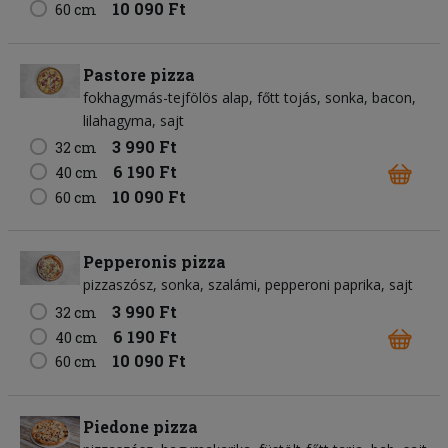
10 090 Ft
60 cm
Pastore pizza
fokhagymás-tejfölös alap
főtt tojás
sonka
bacon
lilahagyma
sajt
3 990 Ft
32 cm
6 190 Ft
40 cm
10 090 Ft
60 cm
Pepperonis pizza
pizzaszósz
sonka
szalámi
pepperoni paprika
sajt
3 990 Ft
32 cm
6 190 Ft
40 cm
10 090 Ft
60 cm
Piedone pizza