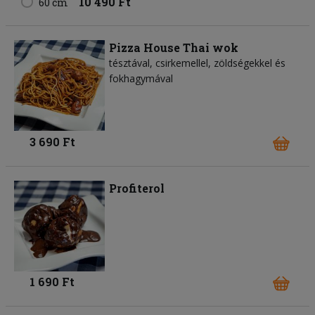
10 490 Ft
60 cm
Pizza House Thai wok
tésztával, csirkemellel, zöldségekkel és
fokhagymával
3 690 Ft
Profiterol
1 690 Ft