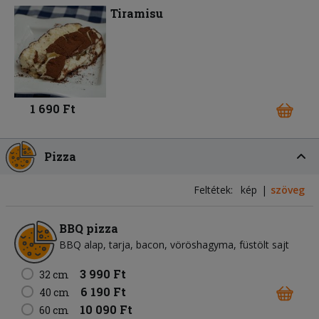
Tiramisu
1 690 Ft
Pizza
Feltétek:
kép
szöveg
BBQ pizza
BBQ alap
tarja
bacon
vöröshagyma
füstölt sajt
3 990 Ft
32 cm
6 190 Ft
40 cm
10 090 Ft
60 cm