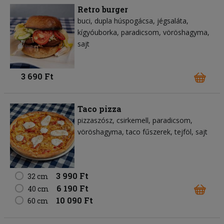
Retro burger
buci
dupla húspogácsa
jégsaláta
kígyóuborka
paradicsom
vöröshagyma
sajt
3 690 Ft
Taco pizza
pizzaszósz
csirkemell
paradicsom
vöröshagyma
taco fűszerek
tejföl
sajt
3 990 Ft
32 cm
6 190 Ft
40 cm
10 090 Ft
60 cm