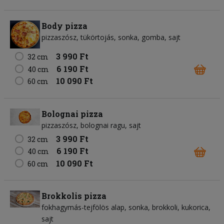
Body pizza
pizzaszósz
tükörtojás
sonka
gomba
sajt
3 990 Ft
32 cm
6 190 Ft
40 cm
10 090 Ft
60 cm
Bolognai pizza
pizzaszósz
bolognai ragu
sajt
3 990 Ft
32 cm
6 190 Ft
40 cm
10 090 Ft
60 cm
Brokkolis pizza
fokhagymás-tejfölös alap
sonka
brokkoli
kukorica
sajt