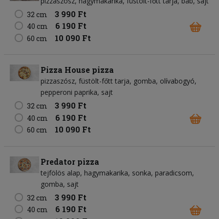
pizzaszósz
hagymakarika
füstölt-főtt tarja
bab
sajt
3 990 Ft
32 cm
6 190 Ft
40 cm
10 090 Ft
60 cm
Pizza House pizza
pizzaszósz
füstölt-főtt tarja
gomba
olívabogyó
pepperoni paprika
sajt
3 990 Ft
32 cm
6 190 Ft
40 cm
10 090 Ft
60 cm
Predator pizza
tejfölös alap
hagymakarika
sonka
paradicsom
gomba
sajt
3 990 Ft
32 cm
6 190 Ft
40 cm