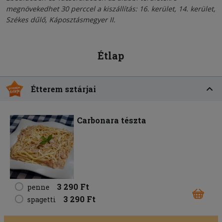
megnövekedhet 30 perccel a kiszállítás: 16. kerület, 14. kerület,
Székes dűlő, Káposztásmegyer II.
Étlap
Étterem sztárjai
Carbonara tészta
3 290 Ft
penne
3 290 Ft
spagetti