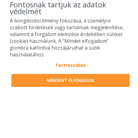
Fontosnak tartjuk az adatok
védelmét
A böngészési élmény fokozása, a személyre
szabott hirdetések vagy tartalmak megjelenítése,
valamint a forgalom elemzése érdekében sütiket
(cookie) használunk. A "Mindet elfogadom"
gombra kattintva hozzájárulhat a sütik
használatához.
Testreszabás
MINDENT ELFOGADOK
2010-2026 Copyright - Falatozz.hu - Diston-line Kft.
Pizza, gyros, hamburger, menük kedvező áron, egy helyen az összes
0
tétel a kosárban
Megrendelem
Megrendelem
étterem ajánlata.
0 Ft