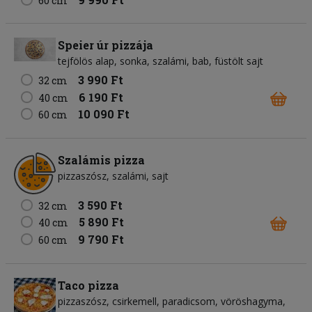
60 cm
Speier úr pizzája
tejfölös alap
sonka
szalámi
bab
füstölt sajt
3 990 Ft
32 cm
6 190 Ft
40 cm
10 090 Ft
60 cm
Szalámis pizza
pizzaszósz
szalámi
sajt
3 590 Ft
32 cm
5 890 Ft
40 cm
9 790 Ft
60 cm
Taco pizza
pizzaszósz
csirkemell
paradicsom
vöröshagyma