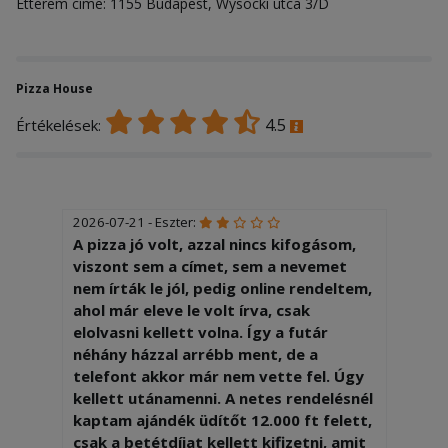
Étterem címe: 1155 Budapest, Wysocki utca 3/D
Pizza House
4.5
Értékelések:
2026-07-21 - Eszter:
A pizza jó volt, azzal nincs kifogásom,
viszont sem a címet, sem a nevemet
nem írták le jól, pedig online rendeltem,
ahol már eleve le volt írva, csak
elolvasni kellett volna. Így a futár
néhány házzal arrébb ment, de a
telefont akkor már nem vette fel. Úgy
kellett utánamenni. A netes rendelésnél
kaptam ajándék üdítőt 12.000 ft felett,
csak a betétdíjat kellett kifizetni, amit