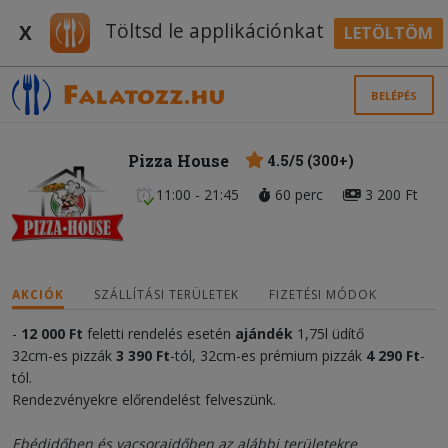
Töltsd le applikációnkat
X
LETÖLTÖM
BELÉPÉS
Pizza House
4.5/5 (300+)
11:00 - 21:45
60 perc
3 200 Ft
AKCIÓK
SZÁLLÍTÁSI TERÜLETEK
FIZETÉSI MÓDOK
-
12 000
Ft
feletti rendelés esetén
ajándék
1,75l üdítő
32cm-es pizzák
3 390 Ft
-tól, 32cm-es prémium pizzák
4 290 Ft
-
tól.
Rendezvényekre előrendelést felveszünk.
Ebédidőben és vacsoraidőben az alábbi területekre