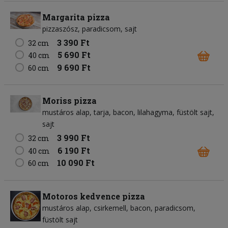
Margarita pizza
pizzaszósz
paradicsom
sajt
3 390 Ft
32 cm
5 690 Ft
40 cm
9 690 Ft
60 cm
Moriss pizza
mustáros alap
tarja
bacon
lilahagyma
füstölt sajt
sajt
3 990 Ft
32 cm
6 190 Ft
40 cm
10 090 Ft
60 cm
Motoros kedvence pizza
mustáros alap
csirkemell
bacon
paradicsom
füstölt sajt