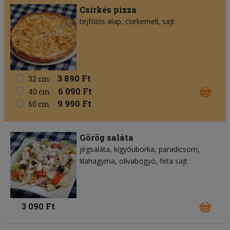
Csirkés pizza
tejfölös alap
csirkemell
sajt
3 890 Ft
32 cm
6 090 Ft
40 cm
9 990 Ft
60 cm
Görög saláta
jégsaláta
kígyóuborka
paradicsom
lilahagyma
olívabogyó
feta sajt
3 090 Ft