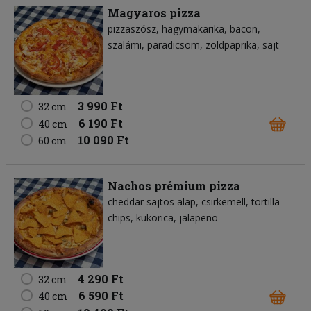
Magyaros pizza
pizzaszósz
hagymakarika
bacon
szalámi
paradicsom
zöldpaprika
sajt
3 990 Ft
32 cm
6 190 Ft
40 cm
10 090 Ft
60 cm
Nachos prémium pizza
cheddar sajtos alap
csirkemell
tortilla
chips
kukorica
jalapeno
4 290 Ft
32 cm
6 590 Ft
40 cm