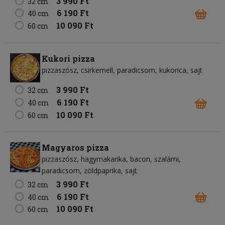
3 990 Ft
32 cm
6 190 Ft
40 cm
10 090 Ft
60 cm
Kukori pizza
pizzaszósz
csirkemell
paradicsom
kukorica
sajt
3 990 Ft
32 cm
6 190 Ft
40 cm
10 090 Ft
60 cm
Magyaros pizza
pizzaszósz
hagymakarika
bacon
szalámi
paradicsom
zöldpaprika
sajt
3 990 Ft
32 cm
6 190 Ft
40 cm
10 090 Ft
60 cm