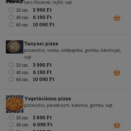
taco fűszerek
tejföl
sajt
3 990 Ft
32 cm
6 190 Ft
40 cm
10 090 Ft
60 cm
Tanyasi pizza
pizzaszósz
sonka
zöldpaprika
gomba
tükörtojás
sajt
3 990 Ft
32 cm
6 190 Ft
40 cm
10 090 Ft
60 cm
Vegetáriánus pizza
pizzaszósz
paradicsom
kukorica
gomba
sajt
3 890 Ft
32 cm
6 090 Ft
40 cm