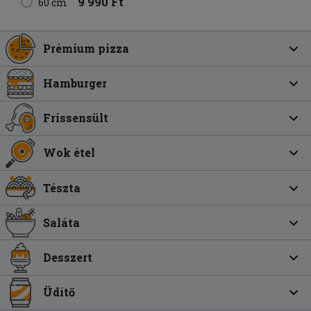
9 990 Ft
60 cm
Prémium pizza
Hamburger
Frissensült
Wok étel
Tészta
Saláta
Desszert
Üdítő