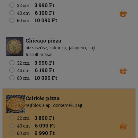
3 990 Ft
32 cm
6 190 Ft
40 cm
10 090 Ft
60 cm
Chicago pizza
pizzaszósz
kukorica
jalapeno
sajt
füstölt hússal
3 990 Ft
32 cm
6 190 Ft
40 cm
10 090 Ft
60 cm
Csirkés pizza
tejfölös alap
csirkemell
sajt
3 890 Ft
32 cm
6 090 Ft
40 cm
9 990 Ft
60 cm