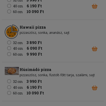
32 cm
6 190 Ft
40 cm
10 090 Ft
60 cm
Hawaii pizza
pizzaszósz
sonka
ananász
sajt
3 890 Ft
32 cm
6 090 Ft
40 cm
9 990 Ft
60 cm
Húsimádó pizza
pizzaszósz
sonka
füstölt-főtt tarja
szalámi
sajt
3 990 Ft
32 cm
6 190 Ft
40 cm
10 090 Ft
60 cm