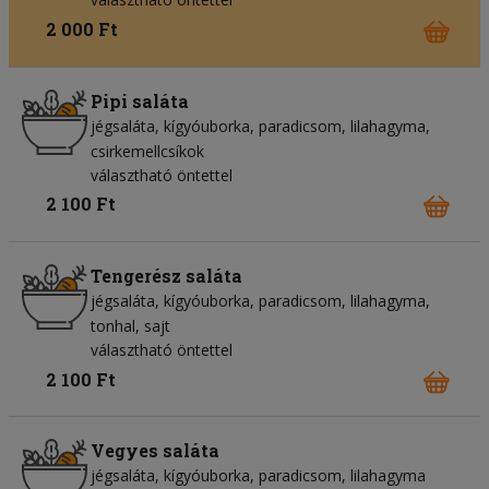
2 000 Ft
Pipi saláta
jégsaláta
kígyóuborka
paradicsom
lilahagyma
csirkemellcsíkok
választható öntettel
2 100 Ft
Tengerész saláta
jégsaláta
kígyóuborka
paradicsom
lilahagyma
tonhal
sajt
választható öntettel
2 100 Ft
Vegyes saláta
jégsaláta
kígyóuborka
paradicsom
lilahagyma