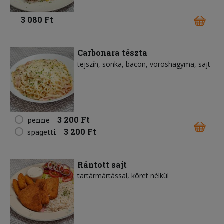
3 080 Ft
Carbonara tészta
tejszín
sonka
bacon
vöröshagyma
sajt
3 200 Ft
penne
3 200 Ft
spagetti
Rántott sajt
tartármártással, köret nélkül