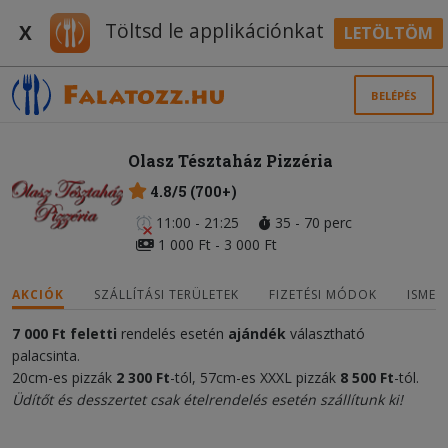
Töltsd le applikációnkat
X
LETÖLTÖM
BELÉPÉS
Olasz Tésztaház Pizzéria
4.8/5 (700+)
11:00 - 21:25
35 - 70 perc
1 000 Ft - 3 000 Ft
AKCIÓK
SZÁLLÍTÁSI TERÜLETEK
FIZETÉSI MÓDOK
ISMER
7 000 Ft
feletti
rendelés esetén
ajándék
választható
palacsinta.
20cm-es pizzák
2
300 Ft
-tól, 57cm-es XXXL pizzák
8 500
Ft
-tól.
Üdítőt és desszertet csak ételrendelés esetén szállítunk ki!