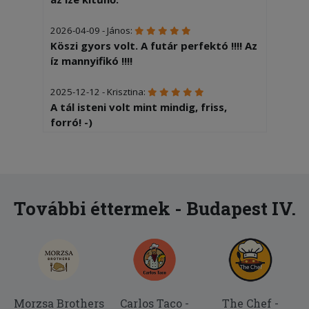
2026-04-09 - János:
Köszi gyors volt. A futár perfektó !!!! Az
íz mannyifikó !!!!
2025-12-12 - Krisztina:
A tál isteni volt mint mindig, friss,
forró! -)
2025-11-07 - Tibor:
Elégedett voltam!
2025-08-17 - Anita:
További éttermek - Budapest IV.
Kicsit soká hozták ki, de nagyon finom
volt minden.
2025-06-06 - Krisztina:
Kifogástalan minőségű ételek, nagy
mennyiség, gyors szállítással. Nagyon
Morzsa Brothers
Carlos Taco -
The Chef -
elégedettek voltunk!