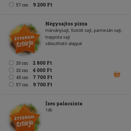
9 200 Ft
57 cm
Négysajtos pizza
márványsajt
füstölt sajt
parmezán sajt
trappista sajt
választható alappal
2 800 Ft
20 cm
4 000 Ft
32 cm
7 700 Ft
45 cm
9 700 Ft
57 cm
Ízes palacsinta
1db