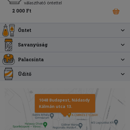
választható öntettel
2 000 Ft
Öntet
Savanyúság
Palacsinta
Üdítő
1048 Budapest, Nádasdy
Kálmán utca 13.