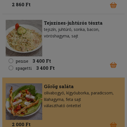
2 860 Ft
Tejszínes-juhtúrós tészta
tejszín
juhtúró
sonka
bacon
vöröshagyma
sajt
3 400 Ft
penne
3 400 Ft
spagetti
Görög saláta
olívabogyó
kígyóuborka
paradicsom
lilahagyma
feta sajt
választható öntettel
2 000 Ft