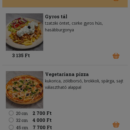
Gyros tál
tzatziki öntet
csirke gyros hús
hasábburgonya
3 135 Ft
Vegetariana pizza
kukorica
zöldborsó
brokkoli
spárga
sajt
választható alappal
2 700 Ft
20 cm
4 000 Ft
32 cm
7 700 Ft
45 cm