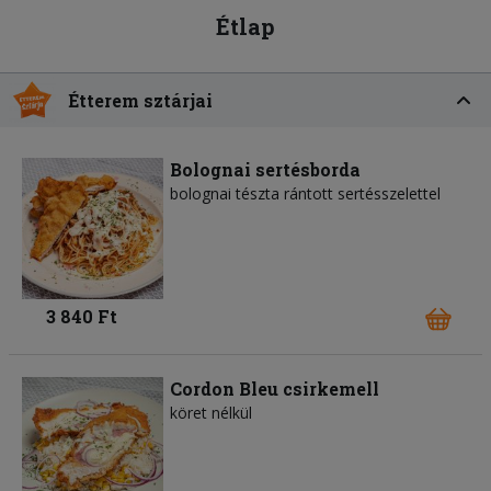
Étlap
Étterem sztárjai
Bolognai sertésborda
bolognai tészta rántott sertésszelettel
3 840 Ft
Cordon Bleu csirkemell
köret nélkül