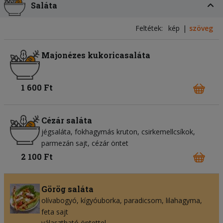
Saláta
Feltétek:
kép
szöveg
Majonézes kukoricasaláta
1 600 Ft
Cézár saláta
jégsaláta
fokhagymás kruton
csirkemellcsíkok
parmezán sajt
cézár öntet
2 100 Ft
Görög saláta
olívabogyó
kígyóuborka
paradicsom
lilahagyma
feta sajt
választható öntettel