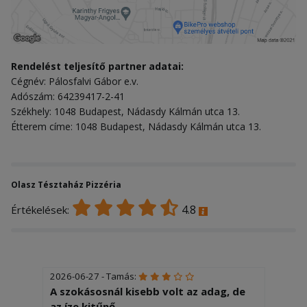
Rendelést teljesítő partner adatai:
Cégnév: Pálosfalvi Gábor e.v.
Adószám: 64239417-2-41
Székhely: 1048 Budapest, Nádasdy Kálmán utca 13.
Étterem címe: 1048 Budapest, Nádasdy Kálmán utca 13.
Olasz Tésztaház Pizzéria
4.8
Értékelések:
2026-06-27 - Tamás:
A szokásosnál kisebb volt az adag, de
az íze kitűnő.