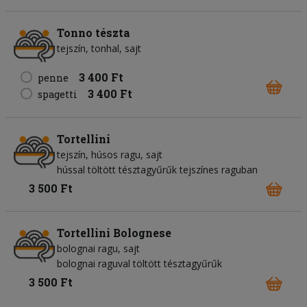
Tonno tészta
tejszín
tonhal
sajt
3 400 Ft
penne
3 400 Ft
spagetti
Tortellini
tejszín
húsos ragu
sajt
hússal töltött tésztagyűrűk tejszínes raguban
3 500 Ft
Tortellini Bolognese
bolognai ragu
sajt
bolognai raguval töltött tésztagyűrűk
3 500 Ft