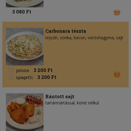
3 080 Ft
Carbonara tészta
tejszín
sonka
bacon
vöröshagyma
sajt
3 200 Ft
penne
3 200 Ft
spagetti
Rántott sajt
tartármártással, köret nélkül