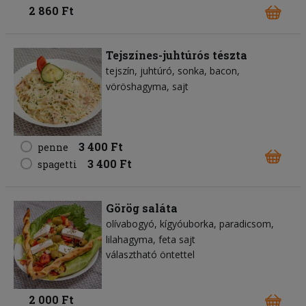
2 860 Ft
Tejszínes-juhtúrós tészta
tejszín
juhtúró
sonka
bacon
vöröshagyma
sajt
3 400 Ft
penne
3 400 Ft
spagetti
Görög saláta
olívabogyó
kígyóuborka
paradicsom
lilahagyma
feta sajt
választható öntettel
2 000 Ft