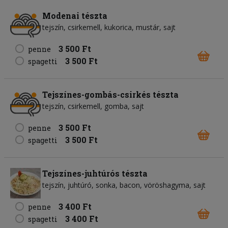
Modenai tészta
tejszín
csirkemell
kukorica
mustár
sajt
3 500 Ft
penne
3 500 Ft
spagetti
Tejszínes-gombás-csirkés tészta
tejszín
csirkemell
gomba
sajt
3 500 Ft
penne
3 500 Ft
spagetti
Tejszínes-juhtúrós tészta
tejszín
juhtúró
sonka
bacon
vöröshagyma
sajt
3 400 Ft
penne
3 400 Ft
spagetti