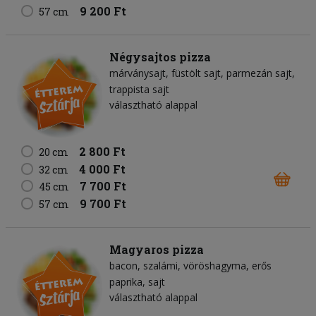
9 200 Ft
57 cm
Négysajtos pizza
márványsajt
füstölt sajt
parmezán sajt
trappista sajt
választható alappal
2 800 Ft
20 cm
4 000 Ft
32 cm
7 700 Ft
45 cm
9 700 Ft
57 cm
Magyaros pizza
bacon
szalámi
vöröshagyma
erős
paprika
sajt
választható alappal