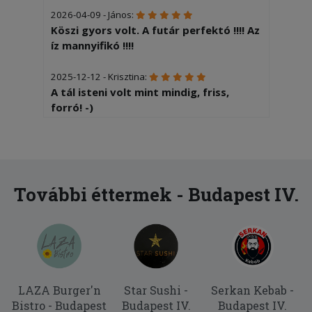
2026-04-09 - János:
Köszi gyors volt. A futár perfektó !!!! Az
íz mannyifikó !!!!
2025-12-12 - Krisztina:
A tál isteni volt mint mindig, friss,
forró! -)
2025-11-07 - Tibor:
Elégedett voltam!
2025-08-17 - Anita:
További éttermek - Budapest IV.
Kicsit soká hozták ki, de nagyon finom
volt minden.
2025-06-06 - Krisztina:
Kifogástalan minőségű ételek, nagy
mennyiség, gyors szállítással. Nagyon
LAZA Burger'n
Star Sushi -
Serkan Kebab -
elégedettek voltunk!
Bistro - Budapest
Budapest IV.
Budapest IV.