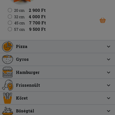
2 900 Ft
20 cm
4 000 Ft
32 cm
7 700 Ft
45 cm
9 500 Ft
57 cm
Pizza
Gyros
Hamburger
Frissensült
Köret
Bőségtál