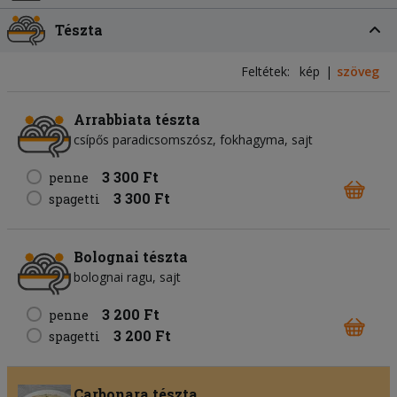
Tészta
Feltétek:
kép
szöveg
Arrabbiata tészta
csípős paradicsomszósz
fokhagyma
sajt
3 300 Ft
penne
3 300 Ft
spagetti
Bolognai tészta
bolognai ragu
sajt
3 200 Ft
penne
3 200 Ft
spagetti
Carbonara tészta