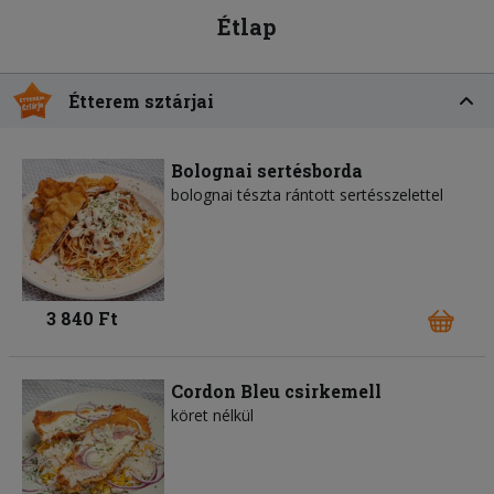
Étlap
Étterem sztárjai
Bolognai sertésborda
bolognai tészta rántott sertésszelettel
3 840 Ft
Cordon Bleu csirkemell
köret nélkül