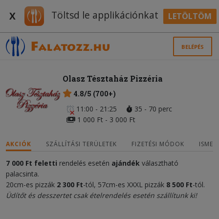
Töltsd le applikációnkat
X
LETÖLTÖM
BELÉPÉS
Olasz Tésztaház Pizzéria
4.8/5 (700+)
11:00 - 21:25
35 - 70 perc
1 000 Ft - 3 000 Ft
AKCIÓK
SZÁLLÍTÁSI TERÜLETEK
FIZETÉSI MÓDOK
ISMER
7 000 Ft
feletti
rendelés esetén
ajándék
választható
palacsinta.
20cm-es pizzák
2
300 Ft
-tól, 57cm-es XXXL pizzák
8 500
Ft
-tól.
Üdítőt és desszertet csak ételrendelés esetén szállítunk ki!