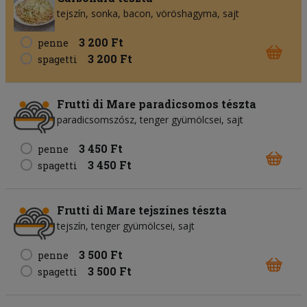
tejszín
sonka
bacon
vöröshagyma
sajt
3 200 Ft
penne
3 200 Ft
spagetti
Frutti di Mare paradicsomos tészta
paradicsomszósz
tenger gyümölcsei
sajt
3 450 Ft
penne
3 450 Ft
spagetti
Frutti di Mare tejszínes tészta
tejszín
tenger gyümölcsei
sajt
3 500 Ft
penne
3 500 Ft
spagetti