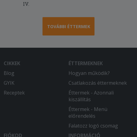
IV.
2025-06-03 - Fortuna:
Nagyon gyors szállítás, kiadós és finom
étel, megfizethetően! Ennél több nem is
kell!
TOVÁBBI ÉTTERMEK
CIKKEK
ÉTTERMEKNEK
Blog
Hogyan működik?
GYIK
Csatlakozás éttermeknek
Receptek
Éttermek - Azonnali
kiszállítás
Éttermek - Menü
előrendelés
Falatozz logó csomag
FIÓKOD
INFORMÁCIÓ