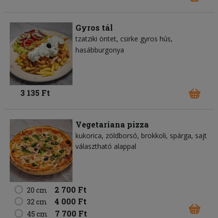
Gyros tál
tzatziki öntet
csirke gyros hús
hasábburgonya
3 135 Ft
Vegetariana pizza
kukorica
zöldborsó
brokkoli
spárga
sajt
választható alappal
2 700 Ft
20 cm
4 000 Ft
32 cm
7 700 Ft
45 cm