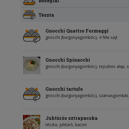
Bőségtál
Tészta
Gnocchi Quattro Formaggi
gnocchi (burgonyagombóc)
4 féle sajt
Gnocchi Spinacchi
gnocchi (burgonyagombóc)
tejszínes alap
s
Gnocchi tartufo
gnocchi (burgonyagombóc)
szarvasgombás-
Juhtúrós sztrapacska
tészta
juhtúró
bacon