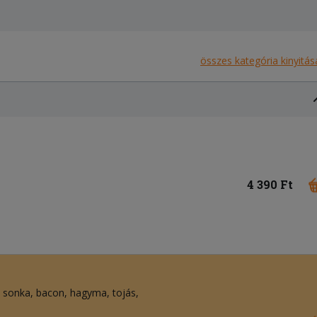
összes kategória kinyitás
4 390 Ft
sonka
bacon
hagyma
tojás