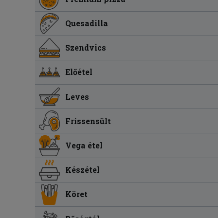
Quesadilla
Szendvics
Előétel
Leves
Frissensült
Vega étel
Készétel
Köret