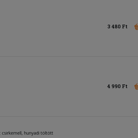
3 480 Ft
4 990 Ft
 csirkemell, hunyadi töltött