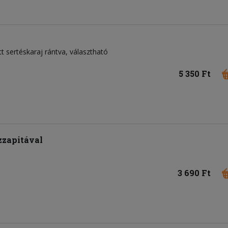
tt sertéskaraj rántva, választható
5 350 Ft
zzapitával
3 690 Ft