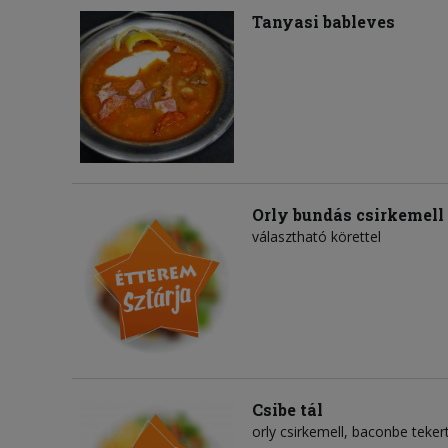
Tanyasi bableves
Orly bundás csirkemell
választható körettel
Csibe tál
orly csirkemell, baconbe tekert