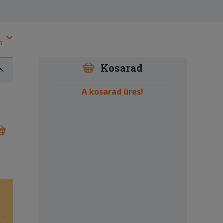
a
Kosarad
A kosarad üres!