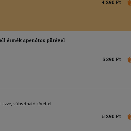
4 290 Ft
ell érmék spenótos pürével
5 390 Ft
llezve, választható körettel
5 290 Ft