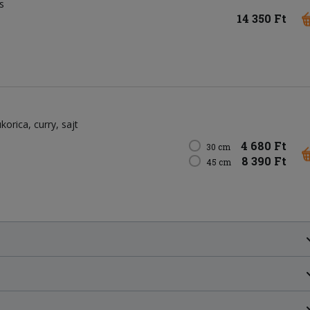
s
14 350 Ft
ukorica
curry
sajt
4 680 Ft
30 cm
8 390 Ft
45 cm