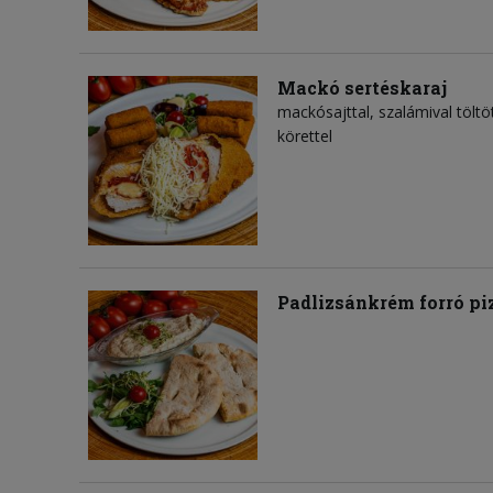
Mackó sertéskaraj
mackósajttal, szalámival töltö
körettel
Padlizsánkrém forró pi