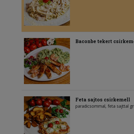
Baconbe tekert csirkem
Feta sajtos csirkemell
paradicsommal, feta sajttal gri