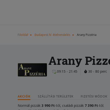
Főoldal
Budapest IV. ételrendelés
Arany Pizzéria
Arany Pizz
09:15 - 21:45
30 - 80 perc
AKCIÓK
SZÁLLÍTÁSI TERÜLETEK
FIZETÉSI MÓDOK
Normál pizzák
3 990 Ft
-tól, családi pizzák
7
3
90 Ft
-tól.