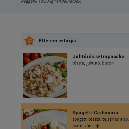
Reggelik 10:30-ig rendelhetőek.
Étterem sztárjai
Juhtúrós sztrapacska
tészta
juhtúró
bacon
Spagetti Carbonara
spagetti tészta
tejszínes alap
parmezán sajt