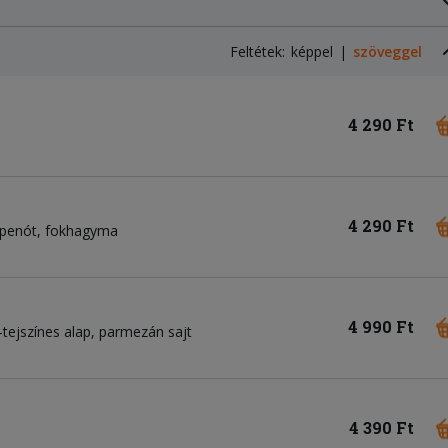
Feltétek:
képpel
szöveggel
4 290 Ft
4 290 Ft
penót
fokhagyma
4 990 Ft
tejszínes alap
parmezán sajt
4 390 Ft