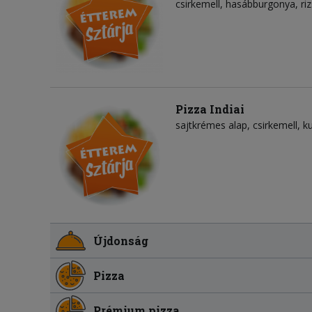
csirkemell, hasábburgonya, riz
Pizza Indiai
sajtkrémes alap
csirkemell
k
Újdonság
Pizza
Prémium pizza