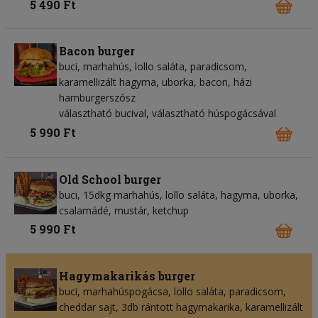
5 490 Ft
Bacon burger
buci, marhahús, lollo saláta, paradicsom,
karamellizált hagyma, uborka, bacon, házi
hamburgerszósz
választható bucival, választható húspogácsával
5 990 Ft
Old School burger
buci, 15dkg marhahús, lollo saláta, hagyma, uborka,
csalamádé, mustár, ketchup
5 990 Ft
Hagymakarikás burger
buci, marhahúspogácsa, lollo saláta, paradicsom,
cheddar sajt, 3db rántott hagymakarika, karamellizált