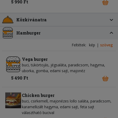
5 990 Ft
Közkívánatra
Hamburger
Feltétek:
kép
szöveg
Vega burger
buci, tükörtojás, jégsaláta, paradicsom, hagyma,
uborka, gomba, edami sajt, majonéz
5 490 Ft
Chicken burger
buci, csirkemell, majonézes lollo saláta, paradicsom,
karamellizált hagyma, edami sajt, feta sajt
választható bucival