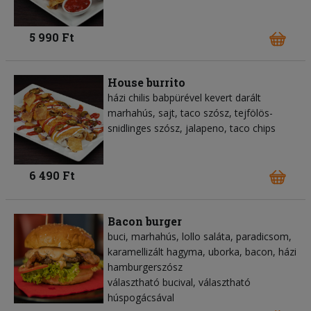
5 990 Ft
House burrito
házi chilis babpürével kevert darált
marhahús, sajt, taco szósz, tejfölös-
snidlinges szósz, jalapeno, taco chips
6 490 Ft
Bacon burger
buci, marhahús, lollo saláta, paradicsom,
karamellizált hagyma, uborka, bacon, házi
hamburgerszósz
választható bucival, választható
húspogácsával