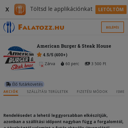
Töltsd le applikációnkat
X
LETÖLTÖM
BELÉPÉS
American Burger & Steak House
4.5/5 (400+)
Zárva
60 perc
3 500 Ft
Élő futárkövetés
AKCIÓK
SZÁLLÍTÁSI TERÜLETEK
FIZETÉSI MÓDOK
ISMER
Rendelésedet a lehető leggyorsabban elkészítjük,
azonban a szállítási időpont nagyban függ a forgalomtól,
a távolságtól valamint a futár aktuális útvonalától.