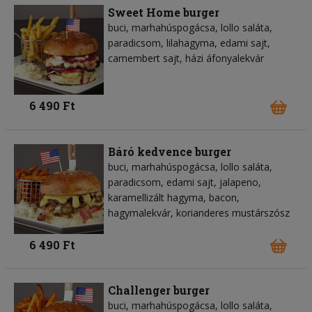
Sweet Home burger
buci, marhahúspogácsa, lollo saláta,
paradicsom, lilahagyma, edami sajt,
camembert sajt, házi áfonyalekvár
6 490 Ft
Báró kedvence burger
buci, marhahúspogácsa, lollo saláta,
paradicsom, edami sajt, jalapeno,
karamellizált hagyma, bacon,
hagymalekvár, korianderes mustárszósz
6 490 Ft
Challenger burger
buci, marhahúspogácsa, lollo saláta,