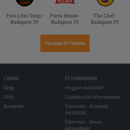
Two Liter Soup -
Pizza House -
The Chef -
Budapest IV.
Budapest IV.
Budapest IV.
TOVÁBBI ÉTTERMEK
CIKKEK
ÉTTERMEKNEK
Blog
Hogyan működik?
GYIK
Csatlakozás éttermeknek
Receptek
Éttermek - Azonnali
kiszállítás
Éttermek - Menü
előrendelés