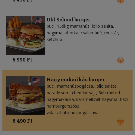
Old School burger
buci, 15dkg marhahús, lollo saláta,
hagyma, uborka, csalamádé, mustár,
ketchup
5 990 Ft
Hagymakarikás burger
buci, marhahúspogácsa, lollo saláta,
paradicsom, cheddar sajt, 3db rántott
hagymakarika, karamellizált hagyma, házi
hamburgerszósz
választható húspogácsával
6 490 Ft