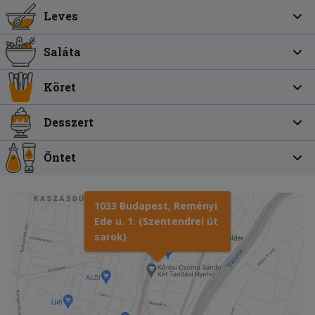
Leves
Saláta
Köret
Desszert
Öntet
1033 Budapest, Reményi
Ede u. 1. (Szentendrei út
sarok)