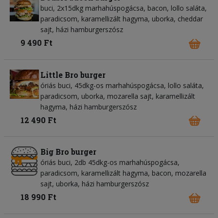
buci, 2x15dkg marhahúspogácsa, bacon, lollo saláta,
paradicsom, karamellizált hagyma, uborka, cheddar
sajt, házi hamburgerszósz
9 490 Ft
Little Bro burger
óriás buci, 45dkg-os marhahúspogácsa, lollo saláta,
paradicsom, uborka, mozarella sajt, karamellizált
hagyma, házi hamburgerszósz
12 490 Ft
Big Bro burger
óriás buci, 2db 45dkg-os marhahúspogácsa,
paradicsom, karamellizált hagyma, bacon, mozarella
sajt, uborka, házi hamburgerszósz
18 990 Ft