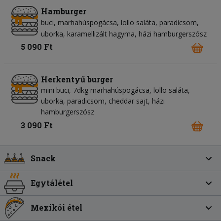
Hamburger
buci
marhahúspogácsa
lollo saláta
paradicsom
uborka
karamellizált hagyma
házi hamburgerszósz
5 090 Ft
Herkentyű burger
mini buci, 7dkg marhahúspogácsa, lollo saláta,
uborka, paradicsom, cheddar sajt, házi
hamburgerszósz
3 090 Ft
Snack
Egytálétel
Mexikói étel