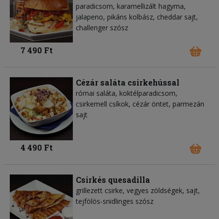
paradicsom, karamellizált hagyma,
jalapeno, pikáns kolbász, cheddar sajt,
challenger szósz
7 490 Ft
Cézár saláta csirkehússal
római saláta, koktélparadicsom,
csirkemell csíkok, cézár öntet, parmezán
sajt
4 490 Ft
Csirkés quesadilla
grillezett csirke, vegyes zöldségek, sajt,
tejfölös-snidlinges szósz