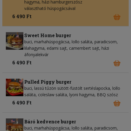
hagyma, házi hamburgerszósz
választható húspogácsával
6 490 Ft
Sweet Home burger
buci, marhahúspogácsa, lollo saláta, paradicsom,
lilahagyma, edami sajt, camembert sajt, házi
áfonyalekvár
6 490 Ft
Pulled Piggy burger
buci, lassú tűzön sütött-füstölt sertéslapocka, lollo
saláta, coleslaw saláta, lyoni hagyma, BBQ szósz
6 490 Ft
Báró kedvence burger
buci, marhahúspogácsa, lollo saláta, paradicsom,