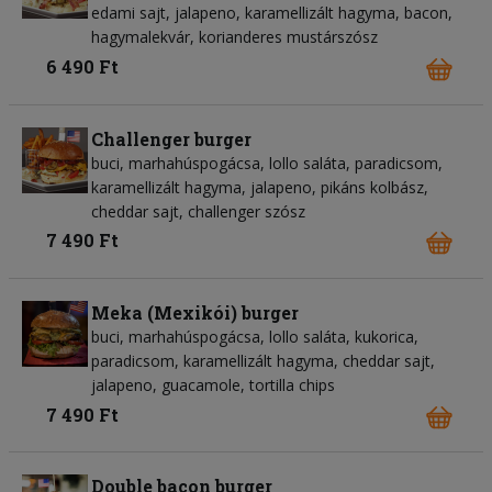
edami sajt, jalapeno, karamellizált hagyma, bacon,
hagymalekvár, korianderes mustárszósz
6 490 Ft
Challenger burger
buci, marhahúspogácsa, lollo saláta, paradicsom,
karamellizált hagyma, jalapeno, pikáns kolbász,
cheddar sajt, challenger szósz
7 490 Ft
Meka (Mexikói) burger
buci, marhahúspogácsa, lollo saláta, kukorica,
paradicsom, karamellizált hagyma, cheddar sajt,
jalapeno, guacamole, tortilla chips
7 490 Ft
Double bacon burger