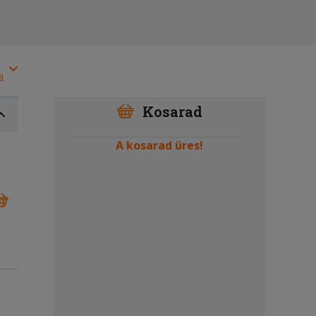
a
Kosarad
A kosarad üres!