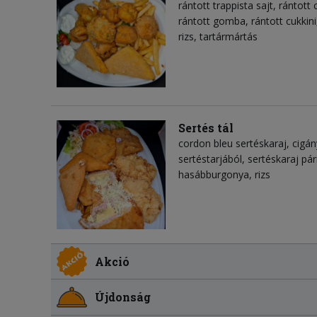
rántott trappista sajt, rántot
rántott gomba, rántott cukkin
rizs, tartármártás
Sertés tál
cordon bleu sertéskaraj, cigá
sertéstarjából, sertéskaraj pá
hasábburgonya, rizs
Akció
Újdonság