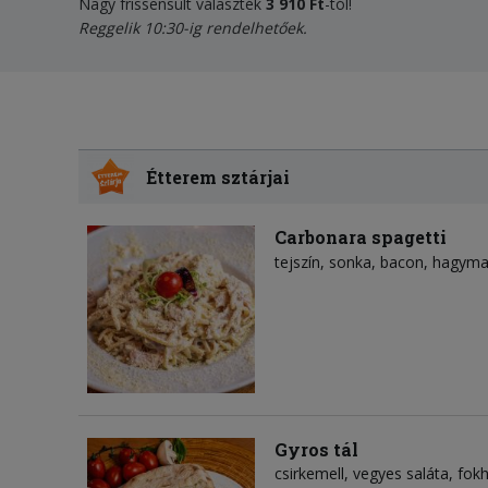
Nagy frissensült választék
3
910 Ft
-tól!
Reggelik 10:30-ig rendelhetőek.
Étterem sztárjai
Carbonara spagetti
tejszín
sonka
bacon
hagym
Gyros tál
csirkemell, vegyes saláta, fo