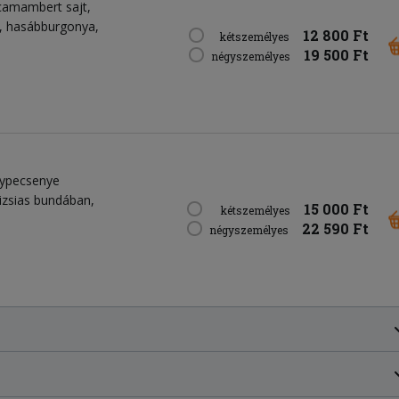
t camambert sajt,
i, hasábburgonya,
12 800 Ft
kétszemélyes
19 500 Ft
négyszemélyes
nypecsenye
rizsias bundában,
15 000 Ft
kétszemélyes
22 590 Ft
négyszemélyes