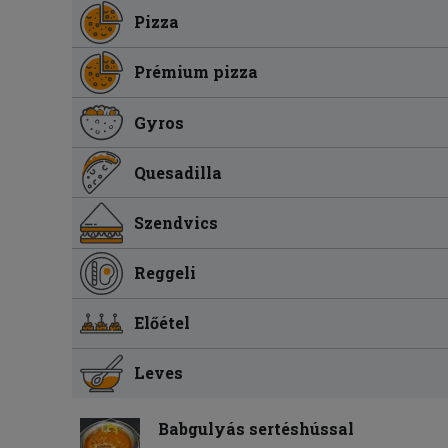
Pizza
Prémium pizza
Gyros
Quesadilla
Szendvics
Reggeli
Előétel
Leves
Babgulyás sertéshússal