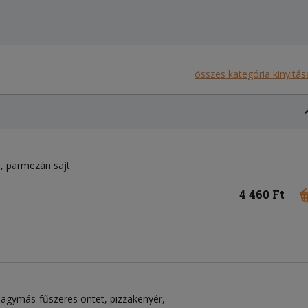
összes kategória kinyitás
a
parmezán sajt
4 460 Ft
khagymás-fűszeres öntet, pizzakenyér,