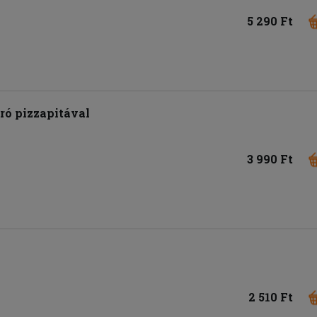
5 290 Ft
ró pizzapitával
3 990 Ft
2 510 Ft