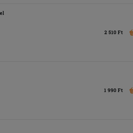
el
2 510 Ft
1 990 Ft