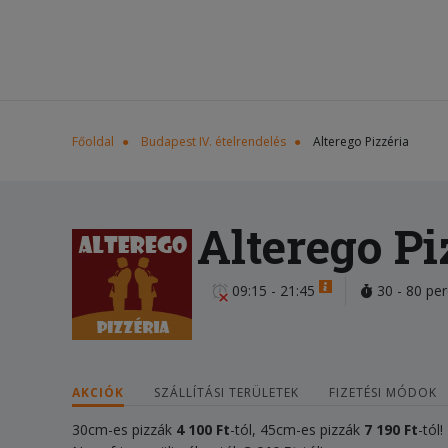
Főoldal
Budapest IV. ételrendelés
Alterego Pizzéria
Alterego Pi
09:15 - 21:45
30 - 80 per
AKCIÓK
SZÁLLÍTÁSI TERÜLETEK
FIZETÉSI MÓDOK
30cm-es pizzák
4
100
Ft
-tól, 45cm-es pizzák
7 1
9
0 Ft
-tól!