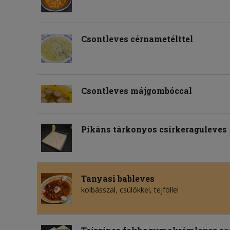
Csontleves cérnametélttel
Csontleves májgombóccal
Pikáns tárkonyos csirkeraguleves
Tanyasi bableves
kolbásszal, csülökkel, tejföllel