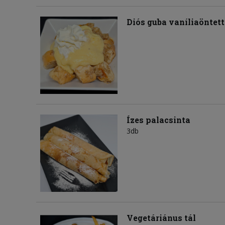
Diós guba vaníliaöntett
Ízes palacsinta
3db
Vegetáriánus tál