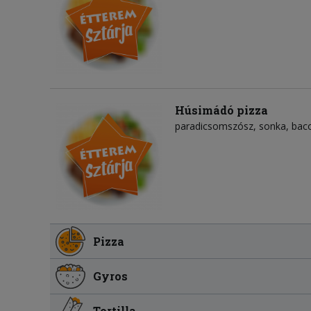
Húsimádó pizza
paradicsomszósz
sonka
bac
Pizza
Gyros
Tortilla