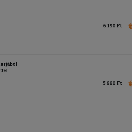
6 190 Ft
arjából
ttel
5 990 Ft