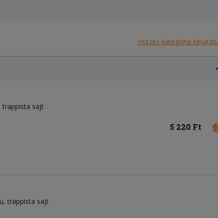
összes kategória kinyitás
trappista sajt
5 220 Ft
u
trappista sajt