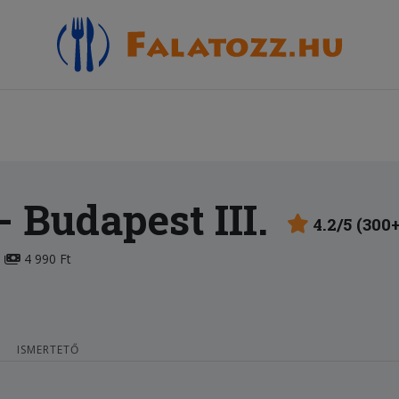
- Budapest III.
4.2/5 (300+
4 990 Ft
ISMERTETŐ