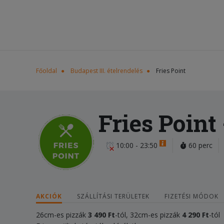
Főoldal
Budapest III. ételrendelés
Fries Point
Fries Point
10:00 - 23:50
60 perc
AKCIÓK
SZÁLLÍTÁSI TERÜLETEK
FIZETÉSI MÓDOK
26cm-es pizzák
3 490
F
t
-tól, 32cm-es pizzák
4 2
90
Ft
-tól