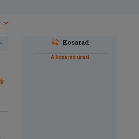
a
Kosarad
A kosarad üres!