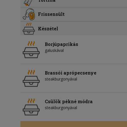
Frissensült
Készétel
Borjúpaprikás
galuskával
Brassói aprópecsenye
steakburgonyával
Csülök pékné módra
steakburgonyával