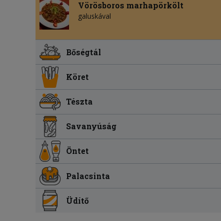
Vörösboros marhapörkölt
galuskával
Bőségtál
Köret
Tészta
Savanyúság
Öntet
Palacsinta
Üdítő