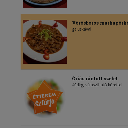
Vörösboros marhapörkö
galuskával
Óriás rántott szelet
40dkg, választható körettel