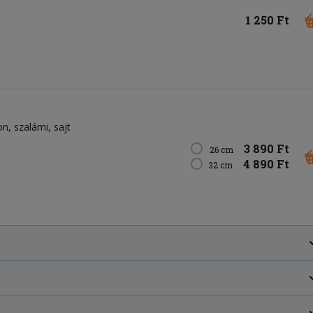
1 250 Ft
on
szalámi
sajt
3 890 Ft
26 cm
4 890 Ft
32 cm