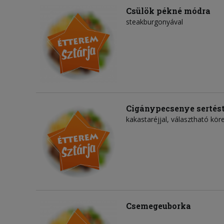
Csülök pékné módra
steakburgonyával
Cigánypecsenye sertést
kakastaréjjal, választható köre
Csemegeuborka