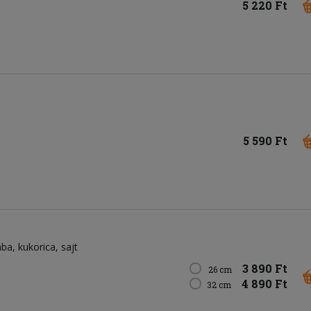
5 220 Ft
5 590 Ft
ba
kukorica
sajt
3 890 Ft
26 cm
4 890 Ft
32 cm