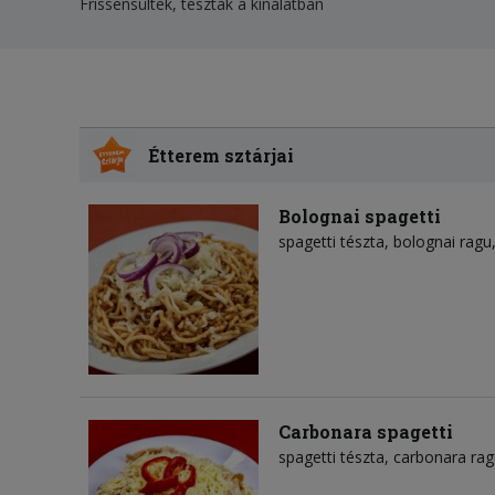
Frissensültek, tészták a kínálatban
Étterem sztárjai
Bolognai spagetti
spagetti tészta
bolognai ragu
Carbonara spagetti
spagetti tészta
carbonara rag