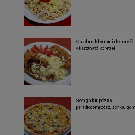
Cordon bleu csirkemell
választható körettel
Songoku pizza
paradicsomszósz
sonka
gom