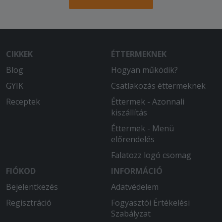
2026-03-28 - Csilla:
Két felületen kèrtem íràsban. Ne
teggyenek a dörögibe lila hagymàt ès
erős paprikàt mert rosszul vavyok tŏle
CIKKEK
ÉTTERMEKNEK
. Ès tele tettèk.
Blog
Hogyan működik?
2026-03-23 - magdolna:
GYIK
Csatlakozás éttermeknek
Köszönjük,minden finom volt,és külön
Receptek
Éttermek - Azonnali
köszönöm,hogy mindig figyelembe
kiszállítás
veszik a kérést.
Éttermek - Menü
2026-02-21 - Ella:
előrendelés
A rendelt ételek nagyon ízletesek
Falatozz logó csomag
voltak, köszönöm! A házias ízek
bajnokai vagytok!
FIÓKOD
INFORMÁCIÓ
Bejelentkezés
Adatvédelem
2026-01-10 - Andrea:
Regisztráció
Friss és nagyon finom ételt kaptunk!
Fogyasztói Értékelési
Szabályzat