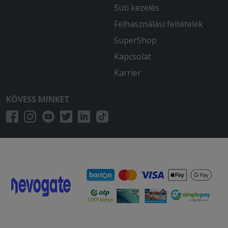
2026-01-09 - Zoltánné:
Süti kezelés
Hideg és ázott volt minden,ahhoz
Felhasználási feltételek
képest,hogy itt lakunk szemben.
SuperShop
2025-12-15 - Ágnes:
Kapcsolat
Nagyon finom volt minden! Köszönöm
szépen! Boldog Karácsonyt Kívánok!
Karrier
2025-12-09 - Gyorgy:
KÖVESS MINKET
Finom volt
2025-11-25 - József:
Rendben volt, mint mindig
2025-11-20 - István:
Tökéletes volt minden.
2025-11-13 - Ella:
Az étterem étlapja változatos,
mindenki megtalálhatja az ízlésének