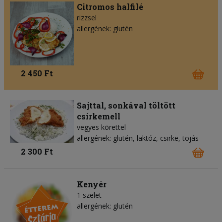
Citromos halfilé
rizzsel
allergének: glutén
2 450 Ft
Sajttal, sonkával töltött
csirkemell
vegyes körettel
allergének: glutén, laktóz, csirke, tojás
2 300 Ft
Kenyér
1 szelet
allergének: glutén