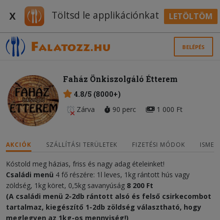
Töltsd le applikációnkat
X
LETÖLTÖM
BELÉPÉS
Faház Önkiszolgáló Étterem
4.8/5 (8000+)
Zárva
90 perc
1 000 Ft
AKCIÓK
SZÁLLÍTÁSI TERÜLETEK
FIZETÉSI MÓDOK
ISMER
Kóstold meg házias, friss és nagy adag ételeinket!
Családi menü
4 fő részére: 1l leves, 1kg rántott hús vagy
zöldség, 1kg köret, 0,5kg savanyúság
8 20
0 Ft
(A családi menü 2-2db rántott alsó és felső csirkecombot
tartalmaz, kiegészítő 1-2db zöldség választható, hogy
meglegyen az 1kg-os mennyiség!)