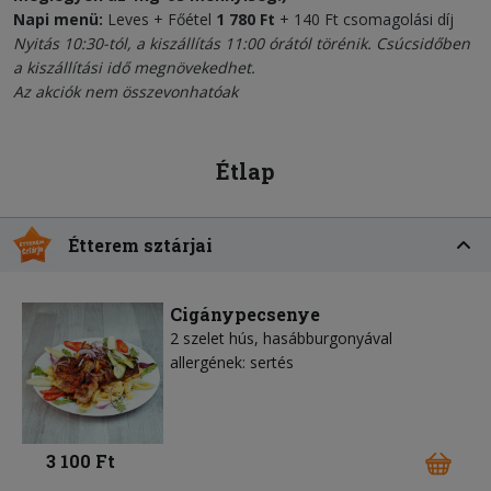
Napi menü:
Leves + Főétel
1 780 Ft
+ 140 Ft csomagolási díj
Nyitás 10:30-tól, a kiszállítás 11:00 órától törénik.
Csúcsidőben
a kiszállítási idő megnövekedhet.
Az akciók nem összevonhatóak
Étlap
Étterem sztárjai
Cigánypecsenye
2 szelet hús, hasábburgonyával
allergének: sertés
3 100 Ft