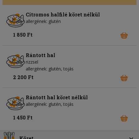
Citromos halfilé köret nélkül
allergének: glutén
1 850 Ft
Rántott hal
rizzsel
allergének: glutén, tojás
2 200 Ft
Rántott hal köret nélkül
allergének: glutén, tojás
1 450 Ft
Köret