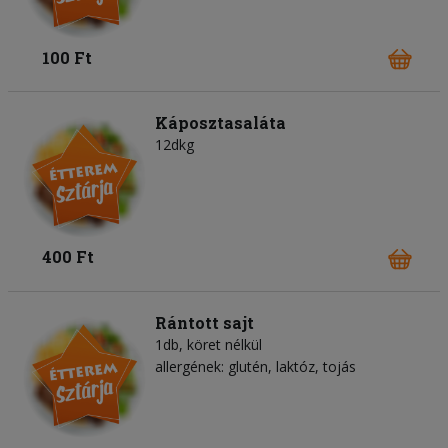
100 Ft
Káposztasaláta
12dkg
400 Ft
Rántott sajt
1db, köret nélkül
allergének: glutén, laktóz, tojás