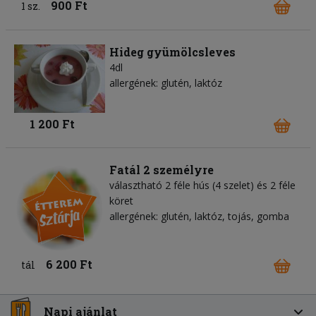
900 Ft
1 sz.
Hideg gyümölcsleves
4dl
allergének: glutén, laktóz
1 200 Ft
Fatál 2 személyre
választható 2 féle hús (4 szelet) és 2 féle
köret
allergének: glutén, laktóz, tojás, gomba
6 200 Ft
tál
Napi ajánlat