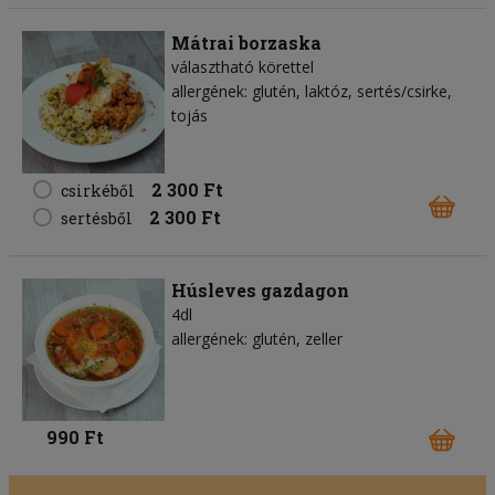
Mátrai borzaska
választható körettel
allergének: glutén, laktóz, sertés/csirke,
tojás
2 300 Ft
csirkéből
2 300 Ft
sertésből
Húsleves gazdagon
4dl
allergének: glutén, zeller
990 Ft