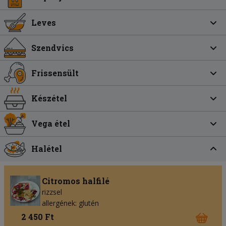
Leves
Szendvics
Frissensült
Készétel
Vega étel
Halétel
Citromos halfilé
rizzsel
allergének: glutén
2 450 Ft