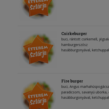
Csirkeburger
buci
rántott csirkemell
jégsal
hamburgerszósz
hasábburgonyával, ketchuppal
Fire burger
buci
Angus marhahúspogács
paradicsom
savanyú uborka
hasábburgonyával, ketchuppal