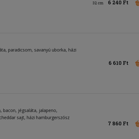
6 240 Ft
32 cm
áta
paradicsom
savanyú uborka
házi
6 610 Ft
a
bacon
jégsaláta
jalapeno
cheddar sajt
házi hamburgerszósz
7 860 Ft