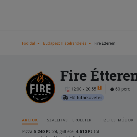
Főoldal
Budapest II. ételrendelés
Fire Étterem
Fire Éttere
12:00 - 20:55
60 perc
Élő futárkövetés
AKCIÓK
SZÁLLÍTÁSI TERÜLETEK
FIZETÉSI MÓDOK
Pizza
5 240 Ft
-tól, grill étel
4 610 Ft
-tól