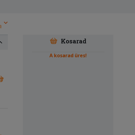
a
Kosarad
A kosarad üres!