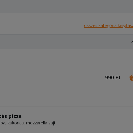
összes kategória kinyitás
990 Ft
ás pizza
ba
kukorica
mozzarella sajt