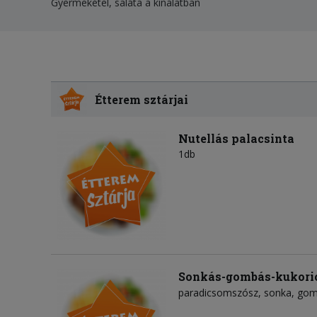
Gyermekétel, saláta a kínálatban
Étterem sztárjai
Nutellás palacsinta
1db
Sonkás-gombás-kukoric
paradicsomszósz
sonka
gom