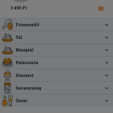
3 490 Ft
Frissensült
Tál
Bőségtál
Palacsinta
Desszert
Savanyúság
Öntet