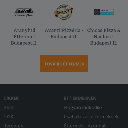
Aranyhíd
Avanti Pizzéria -
Chicos Pizza &
Étterem -
Budapest II.
Nachos -
Budapest II.
Budapest II.
TOVÁBBI ÉTTERMEK
CIKKEK
ÉTTERMEKNEK
Blog
Hogyan működik?
GYIK
Csatlakozás éttermeknek
Receptek
Éttermek - Azonnali