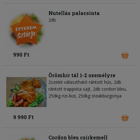
Nutellás palacsinta
2db
990 Ft
Örömhír tál 1-2 személyre
2szelet választható rántott hús, 2db
rántott trappista sajt, 2db cordon bleu,
25dkg rizi-bizi, 25dkg steakburgonya
9 990 Ft
Cordon bleu csirkemell