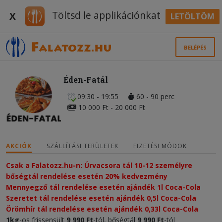
Töltsd le applikációnkat
X
LETÖLTÖM
BELÉPÉS
Éden-Fatál
09:30 - 19:55
60 - 90 perc
10 000 Ft - 20 000 Ft
AKCIÓK
SZÁLLÍTÁSI TERÜLETEK
FIZETÉSI MÓDOK
Csak a Falatozz.hu-n: Úrvacsora tál 10-12 személyre 
bőségtál rendelése esetén 20% kedvezmény​
Mennyegző tál rendelése esetén ajándék 1l Coca-Cola
Szeretet tál rendelése esetén ajándék 0,5l Coca-Cola
Örömhír tál rendelése esetén ajándék 0,33l Coca-Cola
1kg
-os frissensült
9 990 Ft
-tól, bőségtál
9 990 Ft
-tól