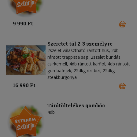
9 990 Ft
Szeretet tál 2-3 személyre
2szelet választható rántott hús, 2db
rántott trappista sajt, 2szelet bundás
csirkemell, 4db rántott karfiol, 4db rántott
gombafejek, 25dkg rizi-bizi, 25dkg
steakburgonya
16 990 Ft
Túrótöltelékes gombóc
4db