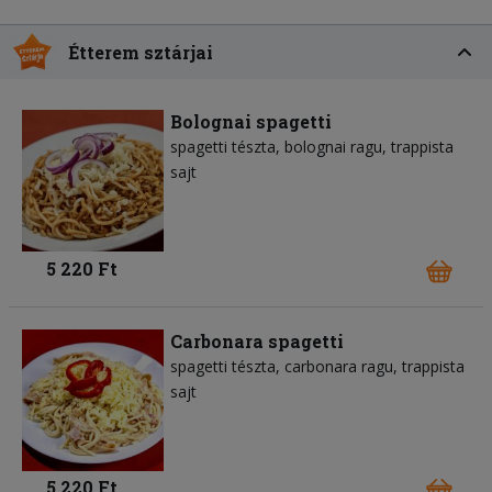
Étterem sztárjai
Bolognai spagetti
spagetti tészta
bolognai ragu
trappista
sajt
5 220 Ft
Carbonara spagetti
spagetti tészta
carbonara ragu
trappista
sajt
5 220 Ft