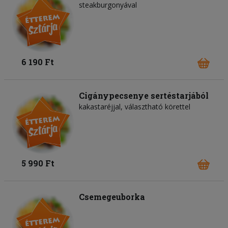
steakburgonyával
6 190 Ft
Cigánypecsenye sertéstarjából
kakastaréjjal, választható körettel
5 990 Ft
Csemegeuborka