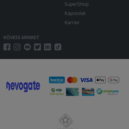
SuperShop
Kapcsolat
Karrier
KÖVESS MINKET