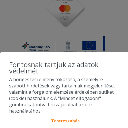
Fontosnak tartjuk az adatok
védelmét
A böngészési élmény fokozása, a személyre
2010-2026 Copyright - Falatozz.hu - Diston-line Kft.
szabott hirdetések vagy tartalmak megjelenítése,
valamint a forgalom elemzése érdekében sütiket
Pizza, gyros, hamburger, menük kedvező áron, egy helyen az összes
(cookie) használunk. A "Mindet elfogadom"
étterem ajánlata.
gombra kattintva hozzájárulhat a sütik
használatához.
Testreszabás