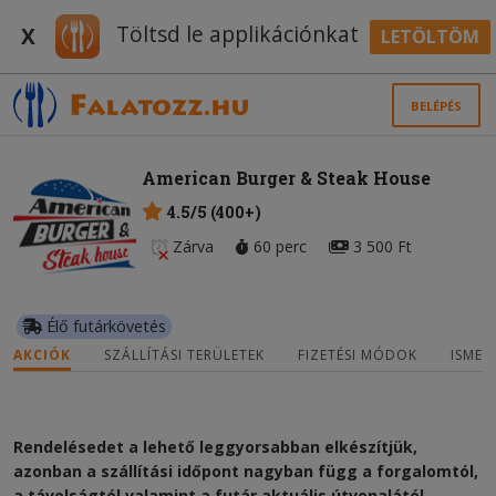
Töltsd le applikációnkat
X
LETÖLTÖM
BELÉPÉS
American Burger & Steak House
4.5/5 (400+)
Zárva
60 perc
3 500 Ft
Élő futárkövetés
AKCIÓK
SZÁLLÍTÁSI TERÜLETEK
FIZETÉSI MÓDOK
ISMER
Rendelésedet a lehető leggyorsabban elkészítjük,
azonban a szállítási időpont nagyban függ a forgalomtól,
a távolságtól valamint a futár aktuális útvonalától.