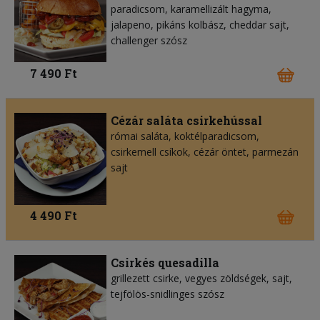
paradicsom, karamellizált hagyma,
jalapeno, pikáns kolbász, cheddar sajt,
challenger szósz
7 490 Ft
Cézár saláta csirkehússal
római saláta, koktélparadicsom,
csirkemell csíkok, cézár öntet, parmezán
sajt
4 490 Ft
Csirkés quesadilla
grillezett csirke, vegyes zöldségek, sajt,
tejfölös-snidlinges szósz