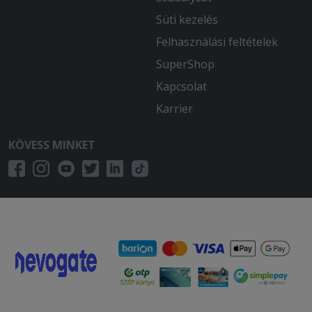
Süti kezelés
Felhasználási feltételek
SuperShop
Kapcsolat
Karrier
KÖVESS MINKET