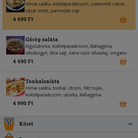
római saláta, koktélparadicsom, csirkemell csíkok,
cézár öntet, parmezán sajt
4 490 Ft
Görög saláta
kígyóuborka, koktélparadicsom, lilahagyma,
olívabogyó, feta sajt, extra szűz olívaolaj, oregano
4 490 Ft
Tonhalsaláta
római saláta, tonhal, citrom, főtt tojás,
koktélparadicsom, uborka, lilahagyma
4 990 Ft
Köret