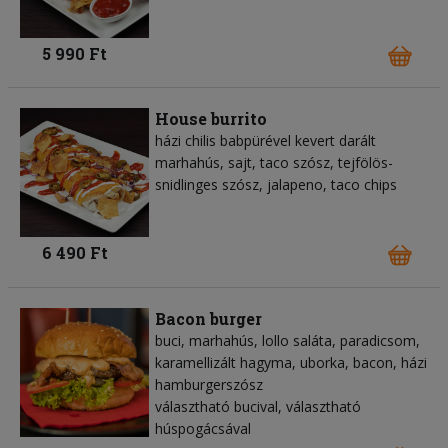
5 990 Ft
House burrito
házi chilis babpürével kevert darált
marhahús, sajt, taco szósz, tejfölös-
snidlinges szósz, jalapeno, taco chips
6 490 Ft
Bacon burger
buci, marhahús, lollo saláta, paradicsom,
karamellizált hagyma, uborka, bacon, házi
hamburgerszósz
választható bucival, választható
húspogácsával