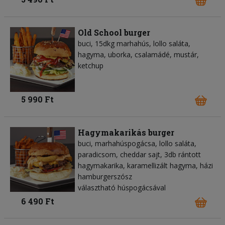
Old School burger
buci, 15dkg marhahús, lollo saláta,
hagyma, uborka, csalamádé, mustár,
ketchup
5 990 Ft
Hagymakarikás burger
buci, marhahúspogácsa, lollo saláta,
paradicsom, cheddar sajt, 3db rántott
hagymakarika, karamellizált hagyma, házi
hamburgerszósz
választható húspogácsával
6 490 Ft