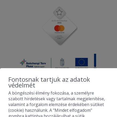
Fontosnak tartjuk az adatok
védelmét
A böngészési élmény fokozása, a személyre
2010-2026 Copyright - Falatozz.hu - Diston-line Kft.
szabott hirdetések vagy tartalmak megjelenítése,
valamint a forgalom elemzése érdekében sütiket
Pizza, gyros, hamburger, menük kedvező áron, egy helyen az összes
(cookie) használunk. A "Mindet elfogadom"
étterem ajánlata.
gombra kattintva hozzájárulhat a sütik