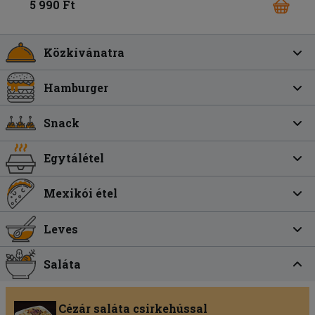
5 990 Ft
Közkívánatra
Hamburger
Snack
Egytálétel
Mexikói étel
Leves
Saláta
Cézár saláta csirkehússal