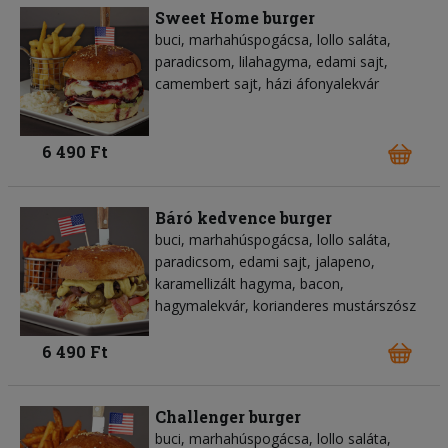
Sweet Home burger
buci, marhahúspogácsa, lollo saláta,
paradicsom, lilahagyma, edami sajt,
camembert sajt, házi áfonyalekvár
6 490 Ft
Báró kedvence burger
buci, marhahúspogácsa, lollo saláta,
paradicsom, edami sajt, jalapeno,
karamellizált hagyma, bacon,
hagymalekvár, korianderes mustárszósz
6 490 Ft
Challenger burger
buci, marhahúspogácsa, lollo saláta,