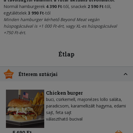
Normál hamburgerek
4 390 Ft
-tól, snackek
2 590 Ft
-tól,
egytálételek
3 990 Ft
-tól
Minden hamburger kérhető
Beyond Meat vegán
húspogácsával
is +1 000 Ft-ért, vagy XL-es húspogácsával
+750 Ft-ért.
Étlap
Étterem sztárjai
Chicken burger
buci, csirkemell, majonézes lollo saláta,
paradicsom, karamellizált hagyma, edami
sajt, feta sajt
választható bucival
5 490 Ft