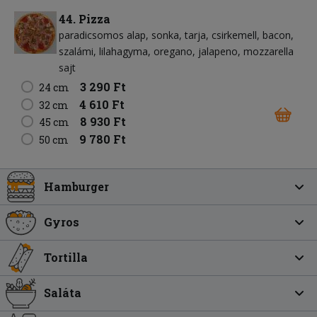
44. Pizza
paradicsomos alap
sonka
tarja
csirkemell
bacon
szalámi
lilahagyma
oregano
jalapeno
mozzarella
sajt
3 290 Ft
24 cm
4 610 Ft
32 cm
8 930 Ft
45 cm
9 780 Ft
50 cm
Hamburger
Gyros
Tortilla
Saláta