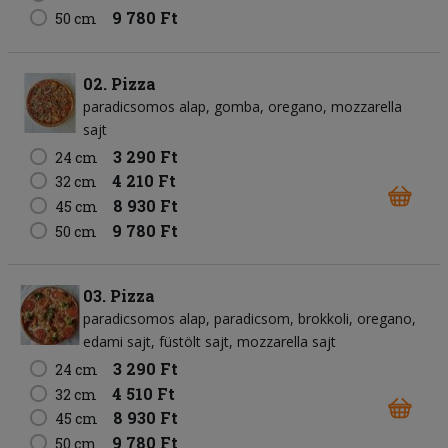
9 780 Ft
50 cm
02. Pizza
paradicsomos alap
gomba
oregano
mozzarella
sajt
3 290 Ft
24 cm
4 210 Ft
32 cm
8 930 Ft
45 cm
9 780 Ft
50 cm
03. Pizza
paradicsomos alap
paradicsom
brokkoli
oregano
edami sajt
füstölt sajt
mozzarella sajt
3 290 Ft
24 cm
4 510 Ft
32 cm
8 930 Ft
45 cm
9 780 Ft
50 cm