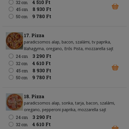
4 510 Ft
32 cm
8 930 Ft
45 cm
9 780 Ft
50 cm
17. Pizza
paradicsomos alap
bacon
szalámi
tv paprika
lilahagyma
oregano
Erős Pista
mozzarella sajt
3 290 Ft
24 cm
4 610 Ft
32 cm
8 930 Ft
45 cm
9 780 Ft
50 cm
18. Pizza
paradicsomos alap
sonka
tarja
bacon
szalámi
oregano
pepperoni paprika
mozzarella sajt
3 290 Ft
24 cm
4 610 Ft
32 cm