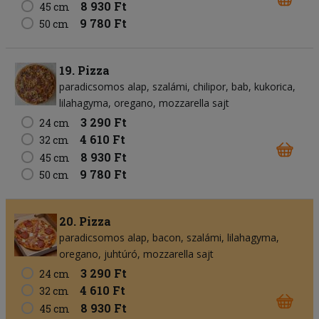
8 930 Ft
45 cm
9 780 Ft
50 cm
19. Pizza
paradicsomos alap
szalámi
chilipor
bab
kukorica
lilahagyma
oregano
mozzarella sajt
3 290 Ft
24 cm
4 610 Ft
32 cm
8 930 Ft
45 cm
9 780 Ft
50 cm
20. Pizza
paradicsomos alap
bacon
szalámi
lilahagyma
oregano
juhtúró
mozzarella sajt
3 290 Ft
24 cm
4 610 Ft
32 cm
8 930 Ft
45 cm