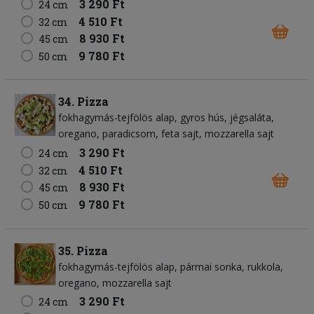
3 290 Ft
24 cm
4 510 Ft
32 cm
8 930 Ft
45 cm
9 780 Ft
50 cm
34. Pizza
fokhagymás-tejfölös alap
gyros hús
jégsaláta
oregano
paradicsom
feta sajt
mozzarella sajt
3 290 Ft
24 cm
4 510 Ft
32 cm
8 930 Ft
45 cm
9 780 Ft
50 cm
35. Pizza
fokhagymás-tejfölös alap
pármai sonka
rukkola
oregano
mozzarella sajt
3 290 Ft
24 cm