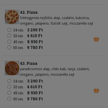
42. Pizza
fokhagymás-tejfölös alap
szalámi
kukorica
oregano
jalapeno
füstölt sajt
mozzarella sajt
3 290 Ft
24 cm
4 610 Ft
32 cm
8 930 Ft
45 cm
9 780 Ft
50 cm
43. Pizza
paradicsomos alap
chilis bab
tarja
szalámi
oregano
jalapeno
mozzarella sajt
3 290 Ft
24 cm
4 610 Ft
32 cm
8 930 Ft
45 cm
9 780 Ft
50 cm