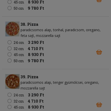
8 930 Ft
45 cm
9 780 Ft
50 cm
38. Pizza
paradicsomos alap
tonhal
paradicsom
oregano
feta sajt
mozzarella sajt
3 290 Ft
24 cm
4 710 Ft
32 cm
8 930 Ft
45 cm
9 780 Ft
50 cm
39. Pizza
paradicsomos alap
tenger gyümölcsei
oregano
mozzarella sajt
3 290 Ft
24 cm
4 710 Ft
32 cm
8 930 Ft
45 cm