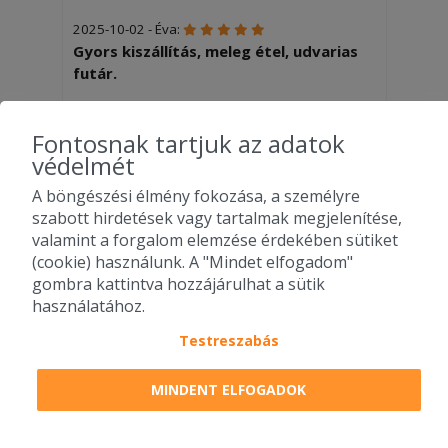
2025-10-02 - Éva:
Gyors kiszállítás, meleg étel, udvarias
futár.
2025-06-04 - Barbara:
Fontosnak tartjuk az adatok
Szuper gyors,nagyon finom lett
védelmét
A böngészési élmény fokozása, a személyre
szabott hirdetések vagy tartalmak megjelenítése,
valamint a forgalom elemzése érdekében sütiket
További éttermek - Budaörs
(cookie) használunk. A "Mindet elfogadom"
gombra kattintva hozzájárulhat a sütik
használatához.
Testreszabás
MINDENT ELFOGADOK
Éden-Fatál -
Carino amit csak
Milla Faloda -
Budaörs
akarsz - Budaörs
Budaörs