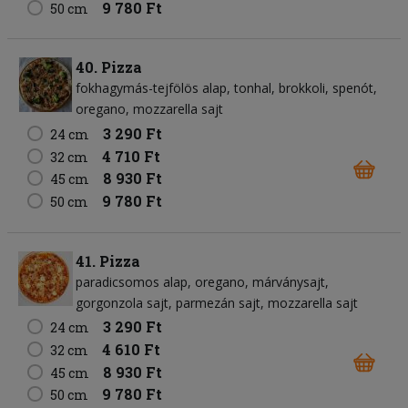
9 780 Ft
50 cm
40. Pizza
fokhagymás-tejfölös alap
tonhal
brokkoli
spenót
oregano
mozzarella sajt
3 290 Ft
24 cm
4 710 Ft
32 cm
8 930 Ft
45 cm
9 780 Ft
50 cm
41. Pizza
paradicsomos alap
oregano
márványsajt
gorgonzola sajt
parmezán sajt
mozzarella sajt
3 290 Ft
24 cm
4 610 Ft
32 cm
8 930 Ft
45 cm
9 780 Ft
50 cm