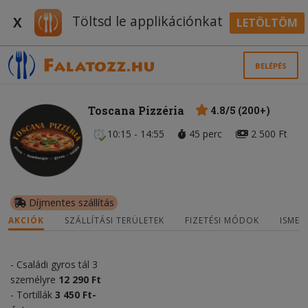
Töltsd le applikációnkat
X
LETÖLTÖM
BELÉPÉS
Toscana Pizzéria
4.8/5 (200+)
10:15 - 14:55
45 perc
2 500 Ft
Díjmentes szállítás
AKCIÓK
SZÁLLÍTÁSI TERÜLETEK
FIZETÉSI MÓDOK
ISMER
- Családi gyros tál 3
személyre
12 290 Ft
- Tortillák
3 450 Ft
-