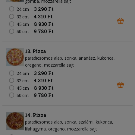
gomba
mozzarella sajt
3 290 Ft
24 cm
4 310 Ft
32 cm
8 930 Ft
45 cm
9 780 Ft
50 cm
13. Pizza
paradicsomos alap
sonka
ananász
kukorica
oregano
mozzarella sajt
3 290 Ft
24 cm
4 310 Ft
32 cm
8 930 Ft
45 cm
9 780 Ft
50 cm
14. Pizza
paradicsomos alap
sonka
szalámi
kukorica
lilahagyma
oregano
mozzarella sajt