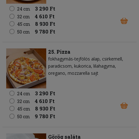
3 290 Ft
24 cm
4 610 Ft
32 cm
8 930 Ft
45 cm
9 780 Ft
50 cm
25. Pizza
fokhagymás-tejfölös alap
csirkemell
paradicsom
kukorica
lilahagyma
oregano
mozzarella sajt
3 290 Ft
24 cm
4 610 Ft
32 cm
8 930 Ft
45 cm
9 780 Ft
50 cm
Görög saláta