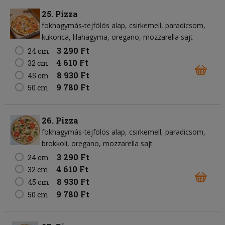
25. Pizza
fokhagymás-tejfölös alap
csirkemell
paradicsom
kukorica
lilahagyma
oregano
mozzarella sajt
3 290 Ft
24 cm
4 610 Ft
32 cm
8 930 Ft
45 cm
9 780 Ft
50 cm
26. Pizza
fokhagymás-tejfölös alap
csirkemell
paradicsom
brokkoli
oregano
mozzarella sajt
3 290 Ft
24 cm
4 610 Ft
32 cm
8 930 Ft
45 cm
9 780 Ft
50 cm