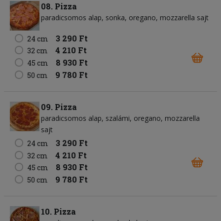
08. Pizza
paradicsomos alap
sonka
oregano
mozzarella sajt
3 290 Ft
24 cm
4 210 Ft
32 cm
8 930 Ft
45 cm
9 780 Ft
50 cm
09. Pizza
paradicsomos alap
szalámi
oregano
mozzarella
sajt
3 290 Ft
24 cm
4 210 Ft
32 cm
8 930 Ft
45 cm
9 780 Ft
50 cm
10. Pizza