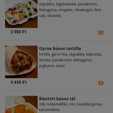
jégsaláta
kígyóuborka
paradicsom
lilahagyma
oregano
olívabogyó
feta
sajt
olívaolaj
3 550 Ft
Gyros húsos tortilla
tortilla
gyros hús
jégsaláta
káposzta
uborka
paradicsom
lilahagyma
joghurtos öntet
3 450 Ft
Rántott húsos tál
2db csirkemellfilé, rizs, hasábburgonya,
tartármártás