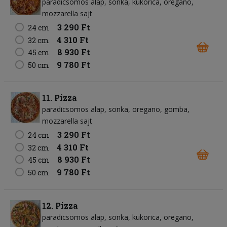
paradicsomos alap
sonka
kukorica
oregano
mozzarella sajt
3 290 Ft
24 cm
4 310 Ft
32 cm
8 930 Ft
45 cm
9 780 Ft
50 cm
11. Pizza
paradicsomos alap
sonka
oregano
gomba
mozzarella sajt
3 290 Ft
24 cm
4 310 Ft
32 cm
8 930 Ft
45 cm
9 780 Ft
50 cm
12. Pizza
paradicsomos alap
sonka
kukorica
oregano