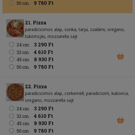
9 780 Ft
50 cm
21. Pizza
paradicsomos alap
sonka
tarja
szalámi
oregano
tükörtojás
mozzarella sajt
3 290 Ft
24 cm
4 610 Ft
32 cm
8 930 Ft
45 cm
9 780 Ft
50 cm
22. Pizza
paradicsomos alap
csirkemell
paradicsom
kukorica
oregano
mozzarella sajt
3 290 Ft
24 cm
4 610 Ft
32 cm
8 930 Ft
45 cm
9 780 Ft
50 cm