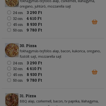
fokhagymás-tejfölös alap
csirkemell
lilahagyma
oregano
juhtúró
mozzarella sajt
3 290 Ft
24 cm
4 610 Ft
32 cm
8 930 Ft
45 cm
9 780 Ft
50 cm
30. Pizza
fokhagymás-tejfölös alap
bacon
kukorica
oregano
füstölt sajt
mozzarella sajt
3 290 Ft
24 cm
4 610 Ft
32 cm
8 930 Ft
45 cm
9 780 Ft
50 cm
31. Pizza
BBQ alap
csirkemell
bacon
tv paprika
lilahagyma