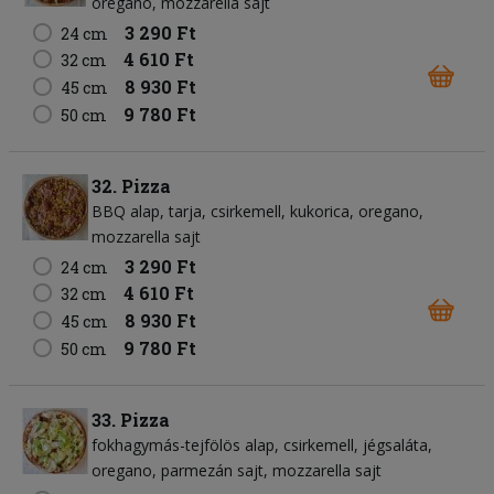
oregano
mozzarella sajt
3 290 Ft
24 cm
4 610 Ft
32 cm
8 930 Ft
45 cm
9 780 Ft
50 cm
32. Pizza
BBQ alap
tarja
csirkemell
kukorica
oregano
mozzarella sajt
3 290 Ft
24 cm
4 610 Ft
32 cm
8 930 Ft
45 cm
9 780 Ft
50 cm
33. Pizza
fokhagymás-tejfölös alap
csirkemell
jégsaláta
oregano
parmezán sajt
mozzarella sajt