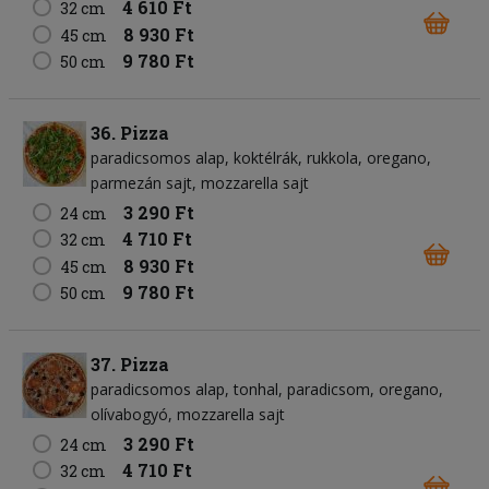
4 610 Ft
32 cm
8 930 Ft
45 cm
9 780 Ft
50 cm
36. Pizza
paradicsomos alap
koktélrák
rukkola
oregano
parmezán sajt
mozzarella sajt
3 290 Ft
24 cm
4 710 Ft
32 cm
8 930 Ft
45 cm
9 780 Ft
50 cm
37. Pizza
paradicsomos alap
tonhal
paradicsom
oregano
olívabogyó
mozzarella sajt
3 290 Ft
24 cm
4 710 Ft
32 cm