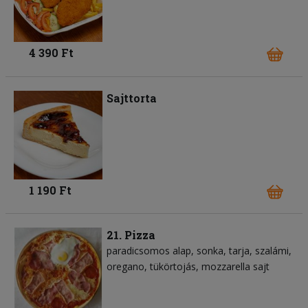
4 390 Ft
Sajttorta
1 190 Ft
21. Pizza
paradicsomos alap
sonka
tarja
szalámi
oregano
tükörtojás
mozzarella sajt