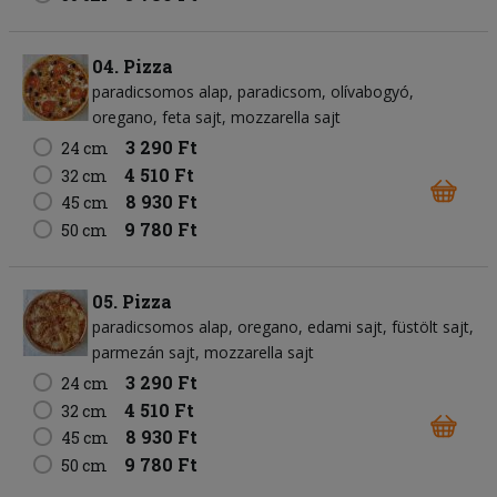
04. Pizza
paradicsomos alap
paradicsom
olívabogyó
oregano
feta sajt
mozzarella sajt
3 290 Ft
24 cm
4 510 Ft
32 cm
8 930 Ft
45 cm
9 780 Ft
50 cm
05. Pizza
paradicsomos alap
oregano
edami sajt
füstölt sajt
parmezán sajt
mozzarella sajt
3 290 Ft
24 cm
4 510 Ft
32 cm
8 930 Ft
45 cm
9 780 Ft
50 cm