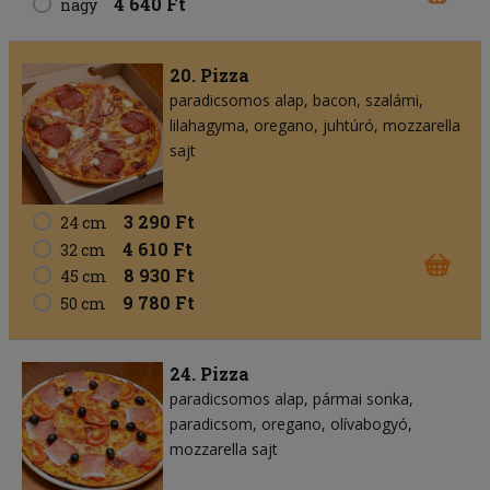
4 640 Ft
nagy
20. Pizza
paradicsomos alap
bacon
szalámi
lilahagyma
oregano
juhtúró
mozzarella
sajt
3 290 Ft
24 cm
4 610 Ft
32 cm
8 930 Ft
45 cm
9 780 Ft
50 cm
24. Pizza
paradicsomos alap
pármai sonka
paradicsom
oregano
olívabogyó
mozzarella sajt