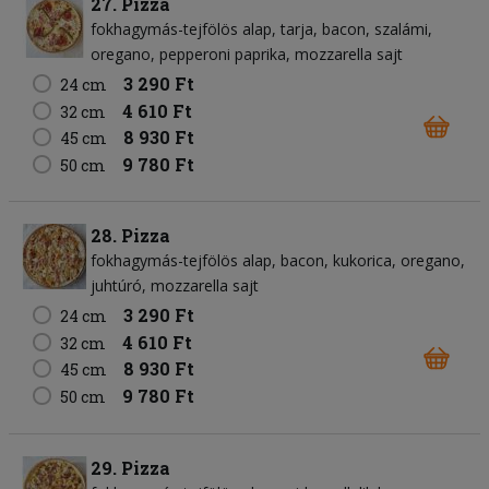
27. Pizza
fokhagymás-tejfölös alap
tarja
bacon
szalámi
oregano
pepperoni paprika
mozzarella sajt
3 290 Ft
24 cm
4 610 Ft
32 cm
8 930 Ft
45 cm
9 780 Ft
50 cm
28. Pizza
fokhagymás-tejfölös alap
bacon
kukorica
oregano
juhtúró
mozzarella sajt
3 290 Ft
24 cm
4 610 Ft
32 cm
8 930 Ft
45 cm
9 780 Ft
50 cm
29. Pizza