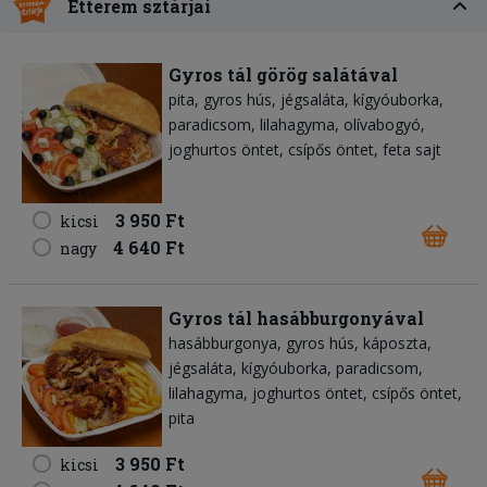
Étterem sztárjai
Gyros tál görög salátával
pita
gyros hús
jégsaláta
kígyóuborka
paradicsom
lilahagyma
olívabogyó
joghurtos öntet
csípős öntet
feta sajt
3 950 Ft
kicsi
4 640 Ft
nagy
Gyros tál hasábburgonyával
hasábburgonya
gyros hús
káposzta
jégsaláta
kígyóuborka
paradicsom
lilahagyma
joghurtos öntet
csípős öntet
pita
3 950 Ft
kicsi