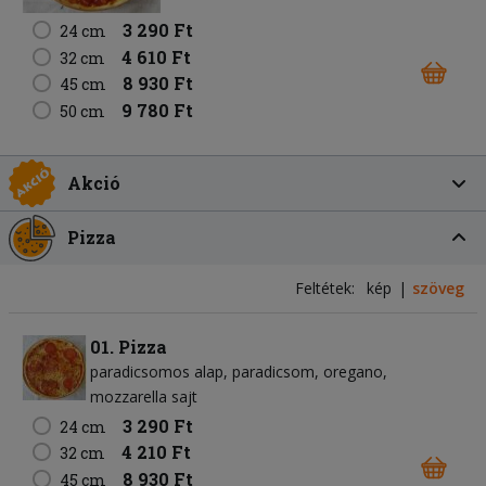
3 290 Ft
24 cm
4 610 Ft
32 cm
8 930 Ft
45 cm
9 780 Ft
50 cm
Akció
Pizza
Feltétek:
kép
szöveg
01. Pizza
paradicsomos alap
paradicsom
oregano
mozzarella sajt
3 290 Ft
24 cm
4 210 Ft
32 cm
8 930 Ft
45 cm