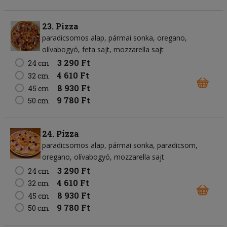
23. Pizza
paradicsomos alap
pármai sonka
oregano
olívabogyó
feta sajt
mozzarella sajt
3 290 Ft
24 cm
4 610 Ft
32 cm
8 930 Ft
45 cm
9 780 Ft
50 cm
24. Pizza
paradicsomos alap
pármai sonka
paradicsom
oregano
olívabogyó
mozzarella sajt
3 290 Ft
24 cm
4 610 Ft
32 cm
8 930 Ft
45 cm
9 780 Ft
50 cm