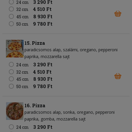
3 290 Ft
24 cm
4 510 Ft
32 cm
8 930 Ft
45 cm
9 780 Ft
50 cm
15. Pizza
paradicsomos alap
szalámi
oregano
pepperoni
paprika
mozzarella sajt
3 290 Ft
24 cm
4 510 Ft
32 cm
8 930 Ft
45 cm
9 780 Ft
50 cm
16. Pizza
paradicsomos alap
sonka
oregano
pepperoni
paprika
gomba
mozzarella sajt
3 290 Ft
24 cm