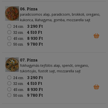
06. Pizza
paradicsomos alap
paradicsom
brokkoli
oregano
kukorica
lilahagyma
gomba
mozzarella sajt
3 290 Ft
24 cm
4 510 Ft
32 cm
8 930 Ft
45 cm
9 780 Ft
50 cm
07. Pizza
fokhagymás-tejfölös alap
spenót
oregano
tükörtojás
füstölt sajt
mozzarella sajt
3 290 Ft
24 cm
4 510 Ft
32 cm
8 930 Ft
45 cm
9 780 Ft
50 cm