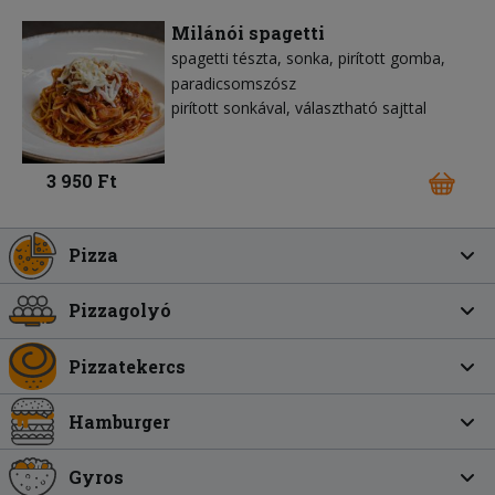
Milánói spagetti
spagetti tészta
sonka
pirított gomba
paradicsomszósz
pirított sonkával, választható sajttal
3 950 Ft
Pizza
Pizzagolyó
Pizzatekercs
Hamburger
Gyros