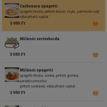
Carbonara spagetti
spagetti tészta
pirított bacon
tojás
parmezán sajt
választható sajttal
3 950 Ft
Milánói sertésborda
5 050 Ft
Milánói spagetti
spagetti tészta
sonka
pirított gomba
paradicsomszósz
pirított sonkával, választható sajttal
3 950 Ft