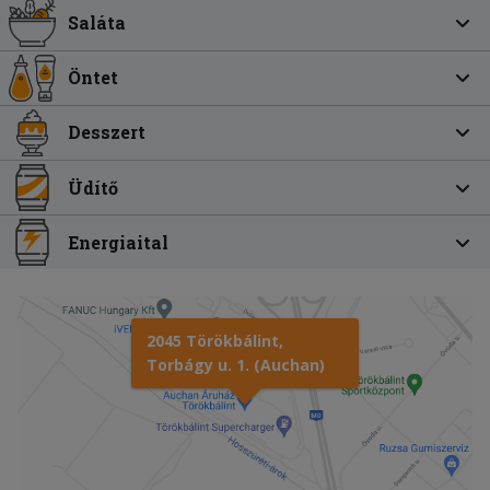
Saláta
Öntet
Desszert
Üdítő
Energiaital
2045 Törökbálint,
Torbágy u. 1. (Auchan)