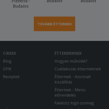
Pizzéria -
Budaörs
Budaörs
Budaörs
TOVÁBBI ÉTTERMEK
CIKKEK
ÉTTERMEKNEK
Blog
Hogyan működik?
GYIK
Csatlakozás éttermeknek
Receptek
Éttermek - Azonnali
kiszállítás
Éttermek - Menü
előrendelés
Falatozz logó csomag