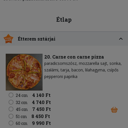
Étlap
Étterem sztárjai
20. Carne con carne pizza
paradicsomszósz
mozzarella sajt
sonka
szalámi
tarja
bacon
lilahagyma
csípős
pepperoni paprika
4 140 Ft
24 cm
4 740 Ft
32 cm
7 450 Ft
45 cm
8 450 Ft
51 cm
9 990 Ft
60 cm