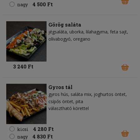
4 500 Ft
nagy
Görög saláta
jégsaláta
uborka
lilahagyma
feta sajt
olívabogyó
oregano
3 240 Ft
Gyros tál
gyros hús
saláta mix
joghurtos öntet
csípős öntet
pita
választható körettel
4 280 Ft
kicsi
4 830 Ft
nagy