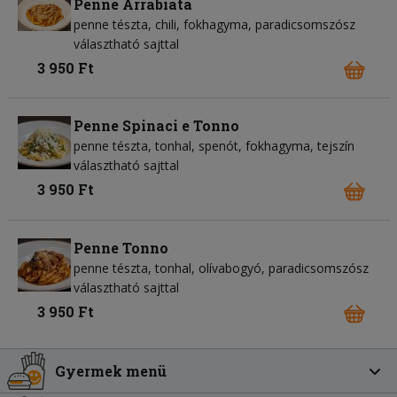
Penne Arrabiata
penne tészta
chili
fokhagyma
paradicsomszósz
választható sajttal
3 950 Ft
Penne Spinaci e Tonno
penne tészta
tonhal
spenót
fokhagyma
tejszín
választható sajttal
3 950 Ft
Penne Tonno
penne tészta
tonhal
olívabogyó
paradicsomszósz
választható sajttal
3 950 Ft
Gyermek menü