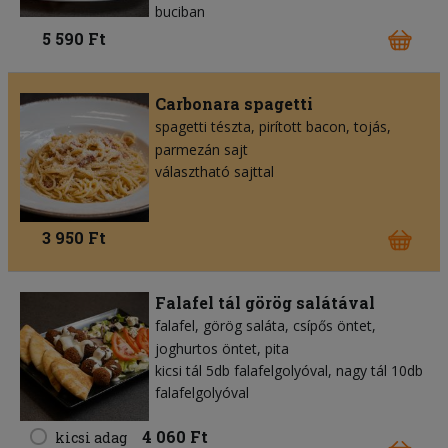
buciban
5 590 Ft
Carbonara spagetti
spagetti tészta
pirított bacon
tojás
parmezán sajt
választható sajttal
3 950 Ft
Falafel tál görög salátával
falafel
görög saláta
csípős öntet
joghurtos öntet
pita
kicsi tál 5db falafelgolyóval, nagy tál 10db
falafelgolyóval
4 060 Ft
kicsi adag