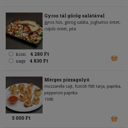
Gyros tál görög salátával
gyros hús
görög saláta
joghurtos öntet
csípős öntet
pita
4 280 Ft
kicsi
4 830 Ft
nagy
Mérges pizzagolyó
mozzarella sajt
füstölt-főtt tarja
paprika
pepperoni paprika
10db
5 000 Ft