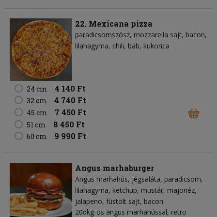
22. Mexicana pizza
paradicsomszósz
mozzarella sajt
bacon
lilahagyma
chili
bab
kukorica
4 140 Ft
24 cm
4 740 Ft
32 cm
7 450 Ft
45 cm
8 450 Ft
51 cm
9 990 Ft
60 cm
Angus marhaburger
Angus marhahús
jégsaláta
paradicsom
lilahagyma
ketchup
mustár
majonéz
jalapeno
füstölt sajt
bacon
20dkg-os angus marhahússal, retro