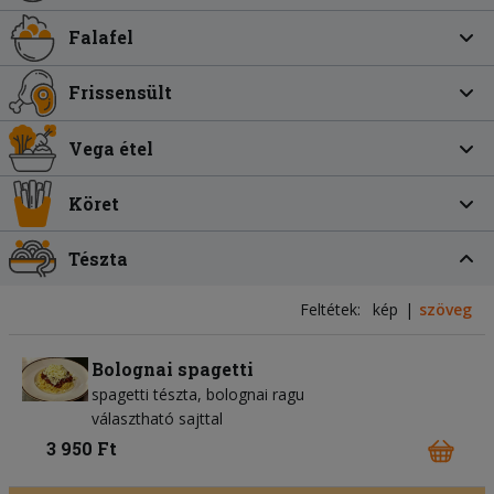
Falafel
Frissensült
Vega étel
Köret
Tészta
Feltétek:
kép
szöveg
Bolognai spagetti
spagetti tészta
bolognai ragu
választható sajttal
3 950 Ft