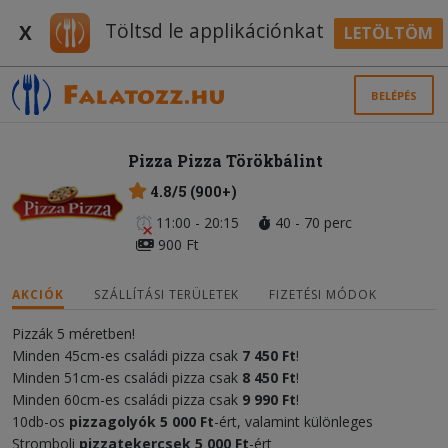
Töltsd le applikációnkat
X
LETÖLTÖM
BELÉPÉS
Pizza Pizza Törökbálint
4.8/5 (900+)
11:00 - 20:15
40 - 70 perc
900 Ft
AKCIÓK
SZÁLLÍTÁSI TERÜLETEK
FIZETÉSI MÓDOK
Pizzák 5 méretben!
Minden 45cm-es családi pizza csak
7 450 Ft
!
Minden 51cm-es családi pizza csak
8 450 Ft
!
Minden 60cm-es családi pizza csak
9 990 Ft
!
10db-os
pizzagolyók 5 000 Ft
-ért, valamint különleges
Stromboli
pizzatekercsek
5 000 F
t
-ért