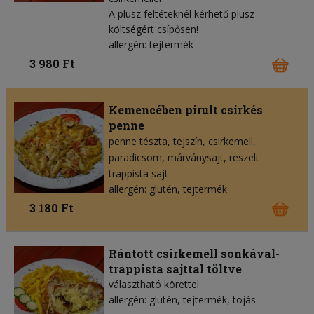
A plusz feltéteknél kérhető plusz
költségért csípősen!
allergén: tejtermék
3 980 Ft
Kemencében pirult csirkés
penne
penne tészta
tejszín
csirkemell
paradicsom
márványsajt
reszelt
trappista sajt
allergén: glutén, tejtermék
3 180 Ft
Rántott csirkemell sonkával-
trappista sajttal töltve
választható körettel
allergén: glutén, tejtermék, tojás