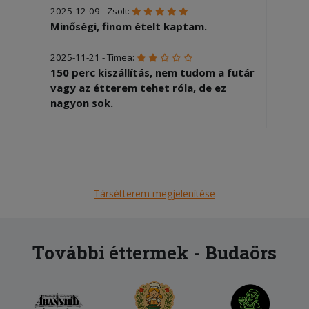
2025-12-09 - Zsolt:
Minőségi, finom ételt kaptam.
2025-11-21 - Tímea:
150 perc kiszállítás, nem tudom a futár
vagy az étterem tehet róla, de ez
nagyon sok.
2025-10-03 - Pál:
A szakmám élelmiszer ipari mérnök, és
sokat foglalkoztam a tömeg
étkeztetléssel. Még korai a véleményt
Társétterem megjelenítése
adni, eddig csak a gombát
fogyaztotam. De a kombinációk
érdekesek.
További éttermek - Budaörs
2025-07-28 - levente:
Minden finom volt.
2025-06-08 - Erika: