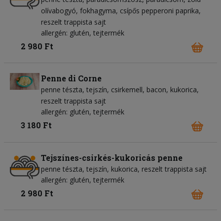
olívabogyó
fokhagyma
csípős pepperoni paprika
reszelt trappista sajt
allergén: glutén, tejtermék
2 980 Ft
Penne di Corne
penne tészta
tejszín
csirkemell
bacon
kukorica
reszelt trappista sajt
allergén: glutén, tejtermék
3 180 Ft
Tejszínes-csirkés-kukoricás penne
penne tészta
tejszín
kukorica
reszelt trappista sajt
allergén: glutén, tejtermék
2 980 Ft