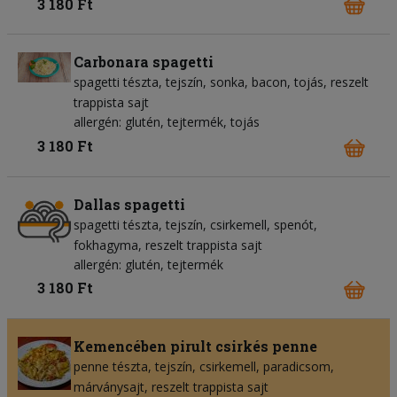
3 180 Ft
Carbonara spagetti
spagetti tészta
tejszín
sonka
bacon
tojás
reszelt
trappista sajt
allergén: glutén, tejtermék, tojás
3 180 Ft
Dallas spagetti
spagetti tészta
tejszín
csirkemell
spenót
fokhagyma
reszelt trappista sajt
allergén: glutén, tejtermék
3 180 Ft
Kemencében pirult csirkés penne
penne tészta
tejszín
csirkemell
paradicsom
márványsajt
reszelt trappista sajt