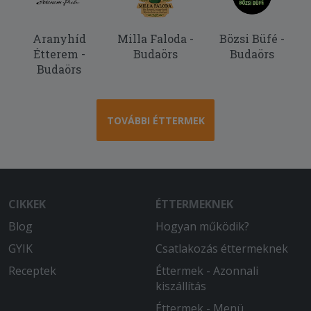
Nagyon finom volt.
Aranyhíd
Milla Faloda -
Bözsi Büfé -
Étterem -
Budaörs
Budaörs
Budaörs
TOVÁBBI ÉTTERMEK
CIKKEK
ÉTTERMEKNEK
Blog
Hogyan működik?
GYIK
Csatlakozás éttermeknek
Receptek
Éttermek - Azonnali
kiszállítás
Éttermek - Menü