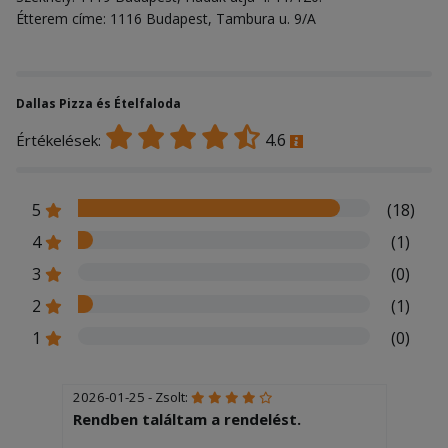
Étterem címe: 1116 Budapest, Tambura u. 9/A
Dallas Pizza és Ételfaloda
4.6
Értékelések:
5
(18)
4
(1)
3
(0)
2
(1)
1
(0)
2026-01-25 - Zsolt:
Rendben találtam a rendelést.