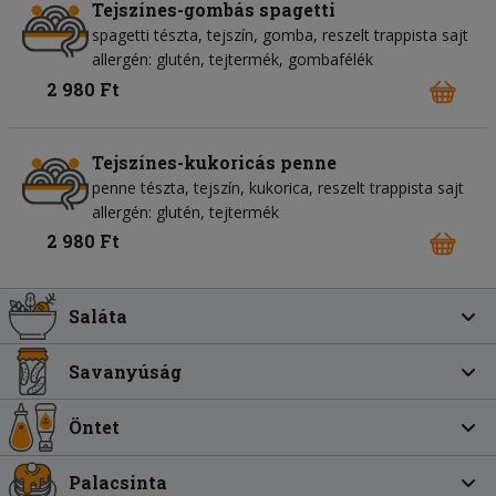
Tejszínes-gombás spagetti
spagetti tészta
tejszín
gomba
reszelt trappista sajt
allergén: glutén, tejtermék, gombafélék
2 980 Ft
Tejszínes-kukoricás penne
penne tészta
tejszín
kukorica
reszelt trappista sajt
allergén: glutén, tejtermék
2 980 Ft
Saláta
Savanyúság
Öntet
Palacsinta