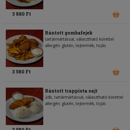
3 880 Ft
Rántott gombafejek
tartármártással, választható körettel
allergén: glutén, tejtermék, tojás
3 580 Ft
Rántott trappista sajt
2db, tartármártással, választható körettel
allergén: glutén, tejtermék, tojás
3 580 Ft