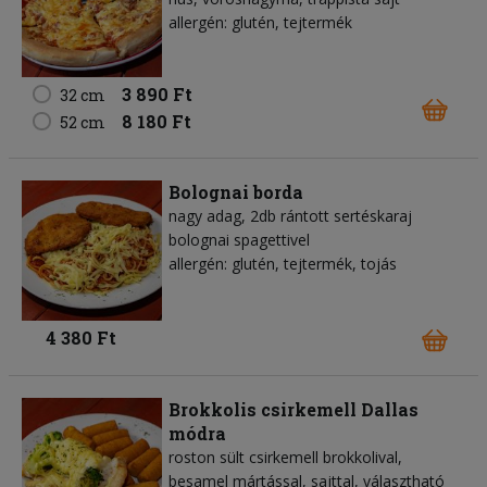
allergén: glutén, tejtermék
3 890 Ft
32 cm
8 180 Ft
52 cm
Bolognai borda
nagy adag, 2db rántott sertéskaraj
bolognai spagettivel
allergén: glutén, tejtermék, tojás
4 380 Ft
Brokkolis csirkemell Dallas
módra
roston sült csirkemell brokkolival,
besamel mártással, sajttal, választható