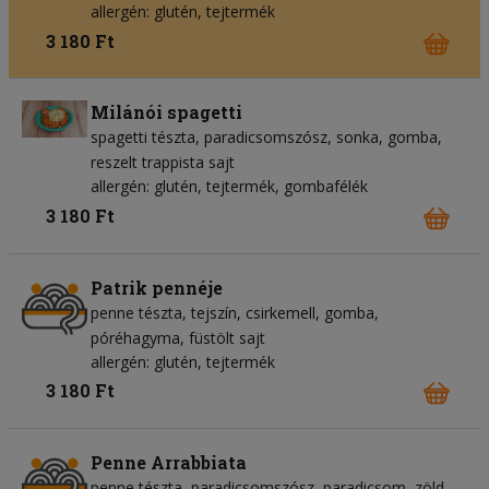
allergén: glutén, tejtermék
3 180 Ft
Milánói spagetti
spagetti tészta
paradicsomszósz
sonka
gomba
reszelt trappista sajt
allergén: glutén, tejtermék, gombafélék
3 180 Ft
Patrik pennéje
penne tészta
tejszín
csirkemell
gomba
póréhagyma
füstölt sajt
allergén: glutén, tejtermék
3 180 Ft
Penne Arrabbiata
penne tészta
paradicsomszósz
paradicsom
zöld