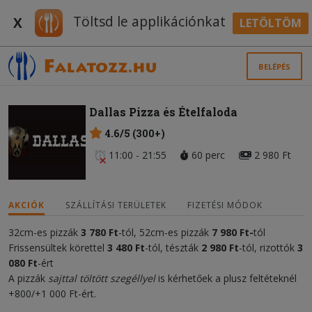
Töltsd le applikációnkat
X
LETÖLTÖM
BELÉPÉS
Dallas Pizza és Ételfaloda
4.6/5 (300+)
11:00 - 21:55
60 perc
2 980 Ft
AKCIÓK
SZÁLLÍTÁSI TERÜLETEK
FIZETÉSI MÓDOK
32cm-es pizzák
3 780 Ft
-tól, 52cm-es pizzák
7 98
0 Ft
-
tól
Frissensültek körettel
3 480 Ft
-tól, tészták
2 980 Ft
-tól, rizottók
3
080
Ft
-ért
A pizzák
sajttal töltött szegéllyel
is kérhetőek a plusz feltéteknél
+800/+1 000 Ft-ért.