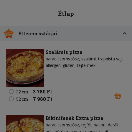
Étlap
Étterem sztárjai
Szalámis pizza
paradicsomszósz
szalámi
trappista sajt
allergén: glutén, tejtermék
3 780 Ft
32 cm
7 980 Ft
52 cm
Bikinifenék Extra pizza
paradicsomszósz
tejföl
bacon
darált
hús
vöröshagyma
trappista sajt