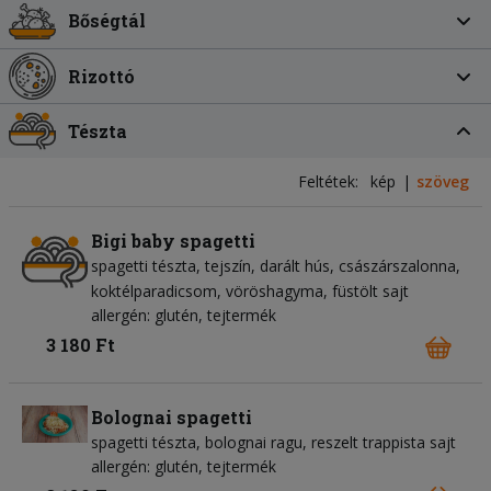
Bőségtál
Rizottó
Tészta
Feltétek:
kép
szöveg
Bigi baby spagetti
spagetti tészta
tejszín
darált hús
császárszalonna
koktélparadicsom
vöröshagyma
füstölt sajt
allergén: glutén, tejtermék
3 180 Ft
Bolognai spagetti
spagetti tészta
bolognai ragu
reszelt trappista sajt
allergén: glutén, tejtermék