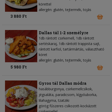
körettel
allergén: glutén, tejtermék, tojás
3 880 Ft
Dallas tál 1-2 személyre
1db rántott csirkemell, 1db rántott
sertéskaraj, 1db rántott trappista sajt,
rántott karfiol, tartármártás, választható
köret
allergén: glutén, tejtermék, tojás
5 980 Ft
Gyros tál Dallas módra
hasábburgonya
csirkemellcsíkok
jégsaláta
paradicsom
kígyóuborka
lilahagyma
tzatziki
görög fűszeres csíkozott-kockázott
csirkemellel